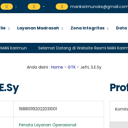
:
:
-
mankarimunoke@gmail.co
ile
Layanan Madrasah
Zona Integritas
Data
 Karimun
Selamat Datang di Website Resmi MAN Karimun
Anda disini :
Home
-
GTK
- Jefri, S.E.Sy
.E.Sy
Prof
198801192022031001
Komit
Penata Layanan Operasional