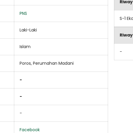
Riway
PNS
S-1 Ek
Laki-Laki
Riway
Islam
-
Poros, Perumahan Madani
-
-
-
Facebook