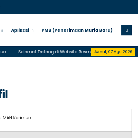
m
Aplikasi
PMB (Penerimaan Murid Baru)
Selamat Datang di Website Resmi MAN Karimun
Selama
Jumat, 07 Agu 2026
il
e MAN Karimun