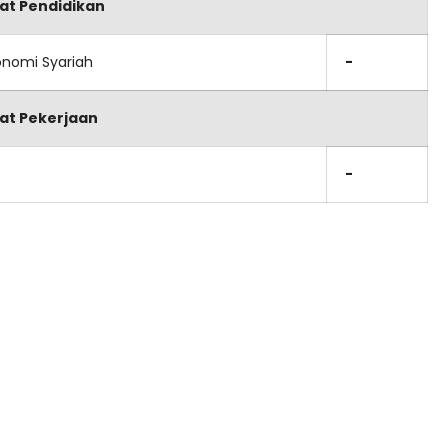
at Pendidikan
onomi Syariah
-
at Pekerjaan
-