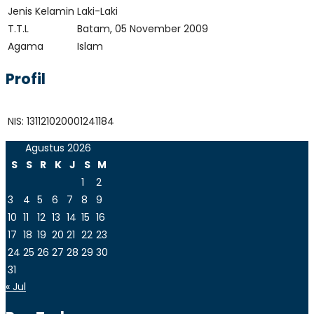
Jenis Kelamin
Laki-Laki
T.T.L
Batam, 05 November 2009
Agama
Islam
Profil
NIS: 131121020001241184
Agustus 2026
S
S
R
K
J
S
M
1
2
3
4
5
6
7
8
9
10
11
12
13
14
15
16
17
18
19
20
21
22
23
24
25
26
27
28
29
30
31
« Jul