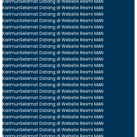
Karimun
Selamat Datang di Website Resmi MAN
Karimun
Selamat Datang di Website Resmi MAN
Karimun
Selamat Datang di Website Resmi MAN
Karimun
Selamat Datang di Website Resmi MAN
Karimun
Selamat Datang di Website Resmi MAN
Karimun
Selamat Datang di Website Resmi MAN
Karimun
Selamat Datang di Website Resmi MAN
Karimun
Selamat Datang di Website Resmi MAN
Karimun
Selamat Datang di Website Resmi MAN
Karimun
Selamat Datang di Website Resmi MAN
Karimun
Selamat Datang di Website Resmi MAN
Karimun
Selamat Datang di Website Resmi MAN
Karimun
Selamat Datang di Website Resmi MAN
Karimun
Selamat Datang di Website Resmi MAN
Karimun
Selamat Datang di Website Resmi MAN
Karimun
Selamat Datang di Website Resmi MAN
Karimun
Selamat Datang di Website Resmi MAN
Karimun
Selamat Datang di Website Resmi MAN
Karimun
Selamat Datang di Website Resmi MAN
Karimun
Selamat Datang di Website Resmi MAN
Karimun
Selamat Datang di Website Resmi MAN
Karimun
Selamat Datang di Website Resmi MAN