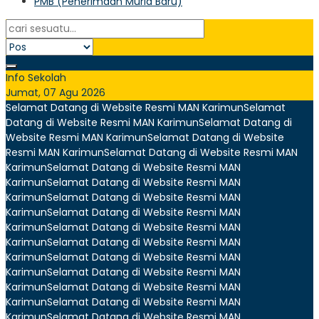
PMB (Penerimaan Murid Baru)
Info Sekolah
Jumat, 07 Agu 2026
Selamat Datang di Website Resmi MAN Karimun
Selamat
Datang di Website Resmi MAN Karimun
Selamat Datang di
Website Resmi MAN Karimun
Selamat Datang di Website
Resmi MAN Karimun
Selamat Datang di Website Resmi MAN
Karimun
Selamat Datang di Website Resmi MAN
Karimun
Selamat Datang di Website Resmi MAN
Karimun
Selamat Datang di Website Resmi MAN
Karimun
Selamat Datang di Website Resmi MAN
Karimun
Selamat Datang di Website Resmi MAN
Karimun
Selamat Datang di Website Resmi MAN
Karimun
Selamat Datang di Website Resmi MAN
Karimun
Selamat Datang di Website Resmi MAN
Karimun
Selamat Datang di Website Resmi MAN
Karimun
Selamat Datang di Website Resmi MAN
Karimun
Selamat Datang di Website Resmi MAN