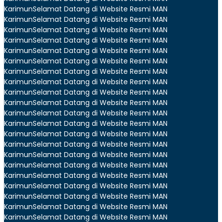
Karimun
Selamat Datang di Website Resmi MAN
Karimun
Selamat Datang di Website Resmi MAN
Karimun
Selamat Datang di Website Resmi MAN
Karimun
Selamat Datang di Website Resmi MAN
Karimun
Selamat Datang di Website Resmi MAN
Karimun
Selamat Datang di Website Resmi MAN
Karimun
Selamat Datang di Website Resmi MAN
Karimun
Selamat Datang di Website Resmi MAN
Karimun
Selamat Datang di Website Resmi MAN
Karimun
Selamat Datang di Website Resmi MAN
Karimun
Selamat Datang di Website Resmi MAN
Karimun
Selamat Datang di Website Resmi MAN
Karimun
Selamat Datang di Website Resmi MAN
Karimun
Selamat Datang di Website Resmi MAN
Karimun
Selamat Datang di Website Resmi MAN
Karimun
Selamat Datang di Website Resmi MAN
Karimun
Selamat Datang di Website Resmi MAN
Karimun
Selamat Datang di Website Resmi MAN
Karimun
Selamat Datang di Website Resmi MAN
Karimun
Selamat Datang di Website Resmi MAN
Karimun
Selamat Datang di Website Resmi MAN