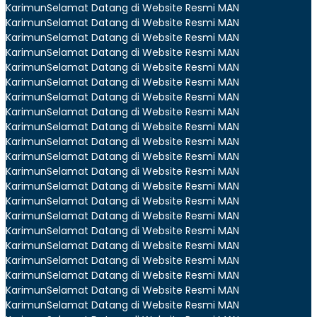
Karimun
Selamat Datang di Website Resmi MAN
Karimun
Selamat Datang di Website Resmi MAN
Karimun
Selamat Datang di Website Resmi MAN
Karimun
Selamat Datang di Website Resmi MAN
Karimun
Selamat Datang di Website Resmi MAN
Karimun
Selamat Datang di Website Resmi MAN
Karimun
Selamat Datang di Website Resmi MAN
Karimun
Selamat Datang di Website Resmi MAN
Karimun
Selamat Datang di Website Resmi MAN
Karimun
Selamat Datang di Website Resmi MAN
Karimun
Selamat Datang di Website Resmi MAN
Karimun
Selamat Datang di Website Resmi MAN
Karimun
Selamat Datang di Website Resmi MAN
Karimun
Selamat Datang di Website Resmi MAN
Karimun
Selamat Datang di Website Resmi MAN
Karimun
Selamat Datang di Website Resmi MAN
Karimun
Selamat Datang di Website Resmi MAN
Karimun
Selamat Datang di Website Resmi MAN
Karimun
Selamat Datang di Website Resmi MAN
Karimun
Selamat Datang di Website Resmi MAN
Karimun
Selamat Datang di Website Resmi MAN