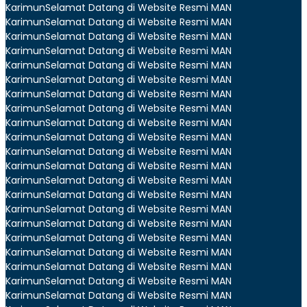
Karimun
Selamat Datang di Website Resmi MAN
Karimun
Selamat Datang di Website Resmi MAN
Karimun
Selamat Datang di Website Resmi MAN
Karimun
Selamat Datang di Website Resmi MAN
Karimun
Selamat Datang di Website Resmi MAN
Karimun
Selamat Datang di Website Resmi MAN
Karimun
Selamat Datang di Website Resmi MAN
Karimun
Selamat Datang di Website Resmi MAN
Karimun
Selamat Datang di Website Resmi MAN
Karimun
Selamat Datang di Website Resmi MAN
Karimun
Selamat Datang di Website Resmi MAN
Karimun
Selamat Datang di Website Resmi MAN
Karimun
Selamat Datang di Website Resmi MAN
Karimun
Selamat Datang di Website Resmi MAN
Karimun
Selamat Datang di Website Resmi MAN
Karimun
Selamat Datang di Website Resmi MAN
Karimun
Selamat Datang di Website Resmi MAN
Karimun
Selamat Datang di Website Resmi MAN
Karimun
Selamat Datang di Website Resmi MAN
Karimun
Selamat Datang di Website Resmi MAN
Karimun
Selamat Datang di Website Resmi MAN