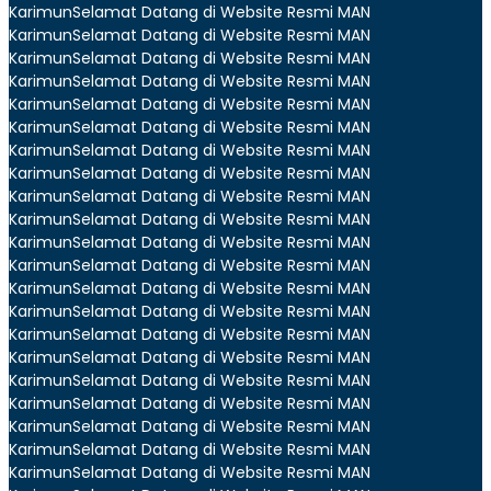
Karimun
Selamat Datang di Website Resmi MAN
Karimun
Selamat Datang di Website Resmi MAN
Karimun
Selamat Datang di Website Resmi MAN
Karimun
Selamat Datang di Website Resmi MAN
Karimun
Selamat Datang di Website Resmi MAN
Karimun
Selamat Datang di Website Resmi MAN
Karimun
Selamat Datang di Website Resmi MAN
Karimun
Selamat Datang di Website Resmi MAN
Karimun
Selamat Datang di Website Resmi MAN
Karimun
Selamat Datang di Website Resmi MAN
Karimun
Selamat Datang di Website Resmi MAN
Karimun
Selamat Datang di Website Resmi MAN
Karimun
Selamat Datang di Website Resmi MAN
Karimun
Selamat Datang di Website Resmi MAN
Karimun
Selamat Datang di Website Resmi MAN
Karimun
Selamat Datang di Website Resmi MAN
Karimun
Selamat Datang di Website Resmi MAN
Karimun
Selamat Datang di Website Resmi MAN
Karimun
Selamat Datang di Website Resmi MAN
Karimun
Selamat Datang di Website Resmi MAN
Karimun
Selamat Datang di Website Resmi MAN