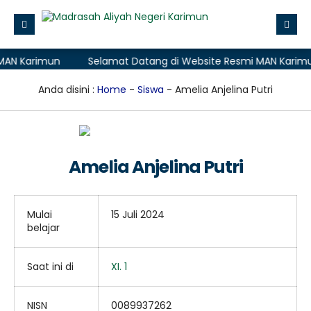
AN Karimun
Selamat Datang di Website Resmi MAN Karimun
Beranda
Profile
Anda disini :
Home
-
Siswa
- Amelia Anjelina Putri
Layanan Madrasah
Zona Integritas
Amelia Anjelina Putri
Data
Aplikasi
Mulai
15 Juli 2024
PMB (Penerimaan Murid Baru)
belajar
Saat ini di
XI. 1
NISN
0089937262