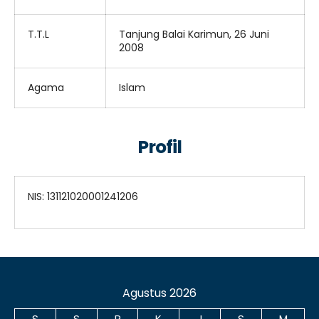
T.T.L
Tanjung Balai Karimun, 26 Juni
2008
Agama
Islam
Profil
NIS: 131121020001241206
Agustus 2026
S
S
R
K
J
S
M