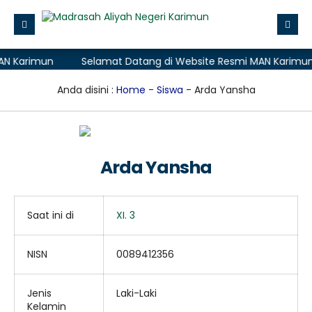
 Karimun
Selamat Datang di Website Resmi MAN Karimun
Beranda
Profile
Anda disini :
Home
-
Siswa
- Arda Yansha
Layanan Madrasah
Zona Integritas
Arda Yansha
Data
Aplikasi
Saat ini di
XI. 3
PMB (Penerimaan Murid Baru)
NISN
0089412356
Jenis
Laki-Laki
Kelamin