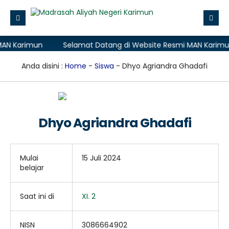
N Karimun
Selamat Datang di Website Resmi MAN Karimun
Beranda
Profile
Anda disini :
Home
-
Siswa
- Dhyo Agriandra Ghadafi
Layanan Madrasah
Zona Integritas
Dhyo Agriandra Ghadafi
Data
Aplikasi
Mulai
15 Juli 2024
PMB (Penerimaan Murid Baru)
belajar
Saat ini di
XI. 2
NISN
3086664902