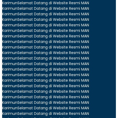
Karimun
Selamat Datang di Website Resmi MAN
Karimun
Selamat Datang di Website Resmi MAN
Karimun
Selamat Datang di Website Resmi MAN
Karimun
Selamat Datang di Website Resmi MAN
Karimun
Selamat Datang di Website Resmi MAN
Karimun
Selamat Datang di Website Resmi MAN
Karimun
Selamat Datang di Website Resmi MAN
Karimun
Selamat Datang di Website Resmi MAN
Karimun
Selamat Datang di Website Resmi MAN
Karimun
Selamat Datang di Website Resmi MAN
Karimun
Selamat Datang di Website Resmi MAN
Karimun
Selamat Datang di Website Resmi MAN
Karimun
Selamat Datang di Website Resmi MAN
Karimun
Selamat Datang di Website Resmi MAN
Karimun
Selamat Datang di Website Resmi MAN
Karimun
Selamat Datang di Website Resmi MAN
Karimun
Selamat Datang di Website Resmi MAN
Karimun
Selamat Datang di Website Resmi MAN
Karimun
Selamat Datang di Website Resmi MAN
Karimun
Selamat Datang di Website Resmi MAN
Karimun
Selamat Datang di Website Resmi MAN