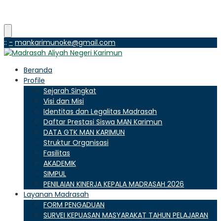
:
:
-
mankarimunoke@gmail.com
Beranda
Profile
Sejarah Singkat
Visi dan Misi
Identitas dan Legalitas Madrasah
Daftar Prestasi Siswa MAN Karimun
DATA GTK MAN KARIMUN
Struktur Organisasi
Fasilitas
AKADEMIK
SIMPUL
PENILAIAN KINERJA KEPALA MADRASAH 2026
Layanan Madrasah
FORM PENGADUAN
SURVEI KEPUASAN MASYARAKAT TAHUN PELAJARAN