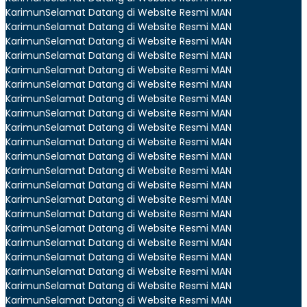
Karimun
Selamat Datang di Website Resmi MAN
Karimun
Selamat Datang di Website Resmi MAN
Karimun
Selamat Datang di Website Resmi MAN
Karimun
Selamat Datang di Website Resmi MAN
Karimun
Selamat Datang di Website Resmi MAN
Karimun
Selamat Datang di Website Resmi MAN
Karimun
Selamat Datang di Website Resmi MAN
Karimun
Selamat Datang di Website Resmi MAN
Karimun
Selamat Datang di Website Resmi MAN
Karimun
Selamat Datang di Website Resmi MAN
Karimun
Selamat Datang di Website Resmi MAN
Karimun
Selamat Datang di Website Resmi MAN
Karimun
Selamat Datang di Website Resmi MAN
Karimun
Selamat Datang di Website Resmi MAN
Karimun
Selamat Datang di Website Resmi MAN
Karimun
Selamat Datang di Website Resmi MAN
Karimun
Selamat Datang di Website Resmi MAN
Karimun
Selamat Datang di Website Resmi MAN
Karimun
Selamat Datang di Website Resmi MAN
Karimun
Selamat Datang di Website Resmi MAN
Karimun
Selamat Datang di Website Resmi MAN