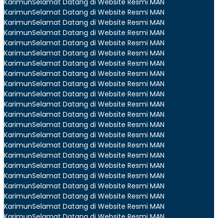
Karimun
Selamat Datang di Website Resmi MAN
Karimun
Selamat Datang di Website Resmi MAN
Karimun
Selamat Datang di Website Resmi MAN
Karimun
Selamat Datang di Website Resmi MAN
Karimun
Selamat Datang di Website Resmi MAN
Karimun
Selamat Datang di Website Resmi MAN
Karimun
Selamat Datang di Website Resmi MAN
Karimun
Selamat Datang di Website Resmi MAN
Karimun
Selamat Datang di Website Resmi MAN
Karimun
Selamat Datang di Website Resmi MAN
Karimun
Selamat Datang di Website Resmi MAN
Karimun
Selamat Datang di Website Resmi MAN
Karimun
Selamat Datang di Website Resmi MAN
Karimun
Selamat Datang di Website Resmi MAN
Karimun
Selamat Datang di Website Resmi MAN
Karimun
Selamat Datang di Website Resmi MAN
Karimun
Selamat Datang di Website Resmi MAN
Karimun
Selamat Datang di Website Resmi MAN
Karimun
Selamat Datang di Website Resmi MAN
Karimun
Selamat Datang di Website Resmi MAN
Karimun
Selamat Datang di Website Resmi MAN
Karimun
Selamat Datang di Website Resmi MAN