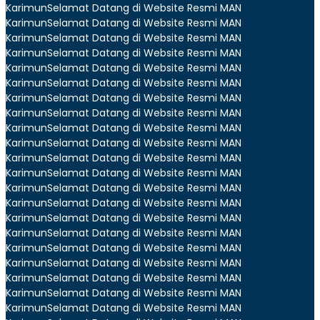
Karimun
Selamat Datang di Website Resmi MAN
Karimun
Selamat Datang di Website Resmi MAN
Karimun
Selamat Datang di Website Resmi MAN
Karimun
Selamat Datang di Website Resmi MAN
Karimun
Selamat Datang di Website Resmi MAN
Karimun
Selamat Datang di Website Resmi MAN
Karimun
Selamat Datang di Website Resmi MAN
Karimun
Selamat Datang di Website Resmi MAN
Karimun
Selamat Datang di Website Resmi MAN
Karimun
Selamat Datang di Website Resmi MAN
Karimun
Selamat Datang di Website Resmi MAN
Karimun
Selamat Datang di Website Resmi MAN
Karimun
Selamat Datang di Website Resmi MAN
Karimun
Selamat Datang di Website Resmi MAN
Karimun
Selamat Datang di Website Resmi MAN
Karimun
Selamat Datang di Website Resmi MAN
Karimun
Selamat Datang di Website Resmi MAN
Karimun
Selamat Datang di Website Resmi MAN
Karimun
Selamat Datang di Website Resmi MAN
Karimun
Selamat Datang di Website Resmi MAN
Karimun
Selamat Datang di Website Resmi MAN