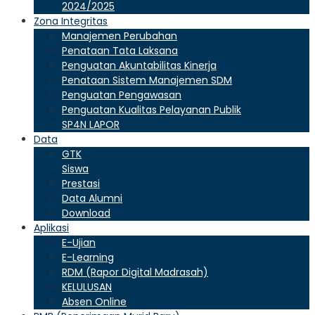
2024/2025
Zona Integritas
Manajemen Perubahan
Penataan Tata Laksana
Penguatan Akuntabilitas Kinerja
Penataan Sistem Manajemen SDM
Penguatan Pengawasan
Penguatan Kualitas Pelayanan Publik
SP4N LAPOR
Data
GTK
Siswa
Prestasi
Data Alumni
Download
Aplikasi
E-Ujian
E-Learning
RDM (Rapor Digital Madrasah)
KELULUSAN
Absen Online