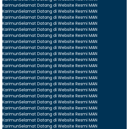
Karimun
Selamat Datang di Website Resmi MAN
Karimun
Selamat Datang di Website Resmi MAN
Karimun
Selamat Datang di Website Resmi MAN
Karimun
Selamat Datang di Website Resmi MAN
Karimun
Selamat Datang di Website Resmi MAN
Karimun
Selamat Datang di Website Resmi MAN
Karimun
Selamat Datang di Website Resmi MAN
Karimun
Selamat Datang di Website Resmi MAN
Karimun
Selamat Datang di Website Resmi MAN
Karimun
Selamat Datang di Website Resmi MAN
Karimun
Selamat Datang di Website Resmi MAN
Karimun
Selamat Datang di Website Resmi MAN
Karimun
Selamat Datang di Website Resmi MAN
Karimun
Selamat Datang di Website Resmi MAN
Karimun
Selamat Datang di Website Resmi MAN
Karimun
Selamat Datang di Website Resmi MAN
Karimun
Selamat Datang di Website Resmi MAN
Karimun
Selamat Datang di Website Resmi MAN
Karimun
Selamat Datang di Website Resmi MAN
Karimun
Selamat Datang di Website Resmi MAN
Karimun
Selamat Datang di Website Resmi MAN