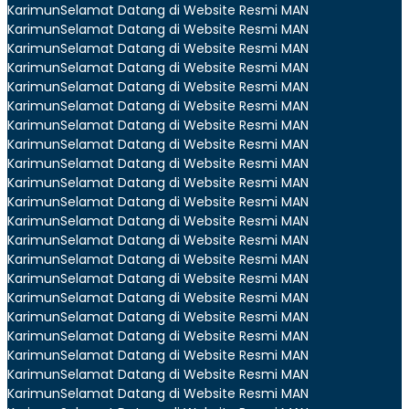
Karimun
Selamat Datang di Website Resmi MAN
Karimun
Selamat Datang di Website Resmi MAN
Karimun
Selamat Datang di Website Resmi MAN
Karimun
Selamat Datang di Website Resmi MAN
Karimun
Selamat Datang di Website Resmi MAN
Karimun
Selamat Datang di Website Resmi MAN
Karimun
Selamat Datang di Website Resmi MAN
Karimun
Selamat Datang di Website Resmi MAN
Karimun
Selamat Datang di Website Resmi MAN
Karimun
Selamat Datang di Website Resmi MAN
Karimun
Selamat Datang di Website Resmi MAN
Karimun
Selamat Datang di Website Resmi MAN
Karimun
Selamat Datang di Website Resmi MAN
Karimun
Selamat Datang di Website Resmi MAN
Karimun
Selamat Datang di Website Resmi MAN
Karimun
Selamat Datang di Website Resmi MAN
Karimun
Selamat Datang di Website Resmi MAN
Karimun
Selamat Datang di Website Resmi MAN
Karimun
Selamat Datang di Website Resmi MAN
Karimun
Selamat Datang di Website Resmi MAN
Karimun
Selamat Datang di Website Resmi MAN