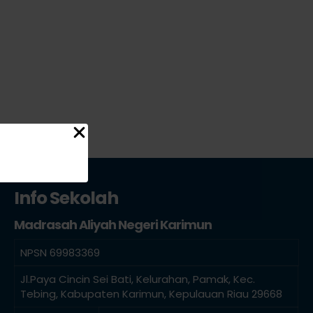
Info Sekolah
Madrasah Aliyah Negeri Karimun
NPSN
69983369
Jl.Paya Cincin Sei Bati, Kelurahan, Pamak, Kec.
Tebing, Kabupaten Karimun, Kepulauan Riau 29668