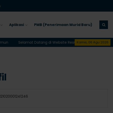
m
Aplikasi
PMB (Penerimaan Murid Baru)
un
Selamat Datang di Website Resmi MAN Karimun
Sel
Kamis, 06 Agu 2026
il
31121020001241246