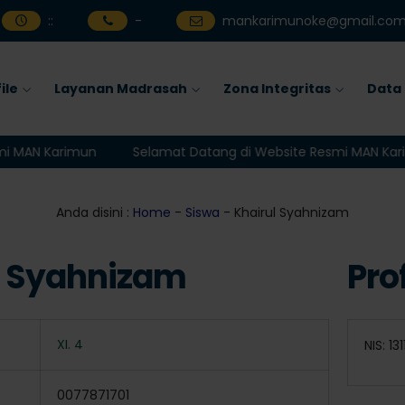
:
:
-
mankarimunoke@gmail.co
ile
Layanan Madrasah
Zona Integritas
Data
MAN Karimun
Selamat Datang di Website Resmi MAN Karim
Anda disini :
Home
-
Siswa
- Khairul Syahnizam
l Syahnizam
Prof
XI. 4
NIS: 1
0077871701