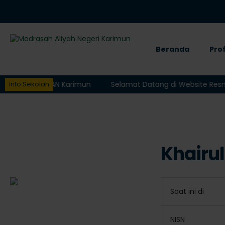
Beranda
Prof
ite Resmi MAN Karimun
Selamat Datang di Website Resmi 
Info Sekolah
Khairu
Saat ini di
NISN