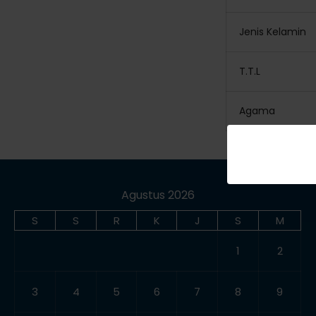
Jenis Kelamin
T.T.L
Agama
Agustus 2026
S
S
R
K
J
S
M
1
2
3
4
5
6
7
8
9