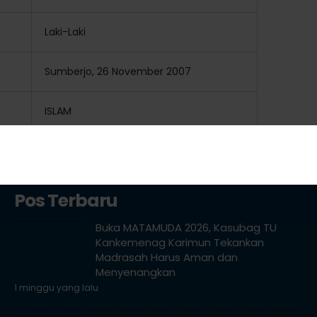
Laki-Laki
Sumberjo, 26 November 2007
ISLAM
Pos Terbaru
Buka MATAMUDA 2026, Kasubag TU
Kankemenag Karimun Tekankan
Madrasah Harus Aman dan
Menyenangkan
1 minggu yang lalu