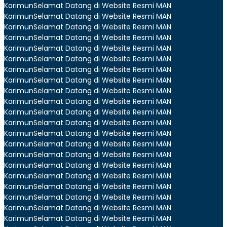
Karimun
Selamat Datang di Website Resmi MAN
Karimun
Selamat Datang di Website Resmi MAN
Karimun
Selamat Datang di Website Resmi MAN
Karimun
Selamat Datang di Website Resmi MAN
Karimun
Selamat Datang di Website Resmi MAN
Karimun
Selamat Datang di Website Resmi MAN
Karimun
Selamat Datang di Website Resmi MAN
Karimun
Selamat Datang di Website Resmi MAN
Karimun
Selamat Datang di Website Resmi MAN
Karimun
Selamat Datang di Website Resmi MAN
Karimun
Selamat Datang di Website Resmi MAN
Karimun
Selamat Datang di Website Resmi MAN
Karimun
Selamat Datang di Website Resmi MAN
Karimun
Selamat Datang di Website Resmi MAN
Karimun
Selamat Datang di Website Resmi MAN
Karimun
Selamat Datang di Website Resmi MAN
Karimun
Selamat Datang di Website Resmi MAN
Karimun
Selamat Datang di Website Resmi MAN
Karimun
Selamat Datang di Website Resmi MAN
Karimun
Selamat Datang di Website Resmi MAN
Karimun
Selamat Datang di Website Resmi MAN