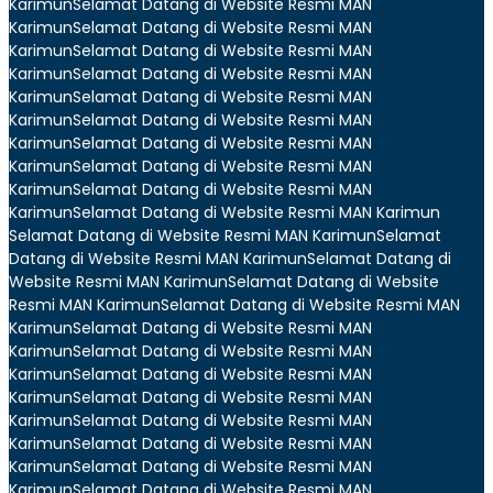
Karimun
Selamat Datang di Website Resmi MAN
Karimun
Selamat Datang di Website Resmi MAN
Karimun
Selamat Datang di Website Resmi MAN
Karimun
Selamat Datang di Website Resmi MAN
Karimun
Selamat Datang di Website Resmi MAN
Karimun
Selamat Datang di Website Resmi MAN
Karimun
Selamat Datang di Website Resmi MAN
Karimun
Selamat Datang di Website Resmi MAN
Karimun
Selamat Datang di Website Resmi MAN
Karimun
Selamat Datang di Website Resmi MAN Karimun
Selamat Datang di Website Resmi MAN Karimun
Selamat
Datang di Website Resmi MAN Karimun
Selamat Datang di
Website Resmi MAN Karimun
Selamat Datang di Website
Resmi MAN Karimun
Selamat Datang di Website Resmi MAN
Karimun
Selamat Datang di Website Resmi MAN
Karimun
Selamat Datang di Website Resmi MAN
Karimun
Selamat Datang di Website Resmi MAN
Karimun
Selamat Datang di Website Resmi MAN
Karimun
Selamat Datang di Website Resmi MAN
Karimun
Selamat Datang di Website Resmi MAN
Karimun
Selamat Datang di Website Resmi MAN
Karimun
Selamat Datang di Website Resmi MAN