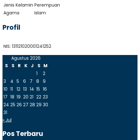
Jenis Kelamin
Perempuan
Agama
Islam
Profil
NIS: 131121020001241252
Agustus 2026
S
S
R
K
J
S
M
1
2
3
4
5
6
7
8
9
10
11
12
13
14
15
16
17
18
19
20
21
22
23
24
25
26
27
28
29
30
31
« Jul
Pos Terbaru