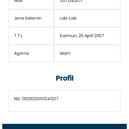
NISN
0071292571
Jenis Kelamin
Laki-Laki
T.T.L
Karimun, 20 April 2007
Agama
Islam
Profil
NIS: 131121020001241237