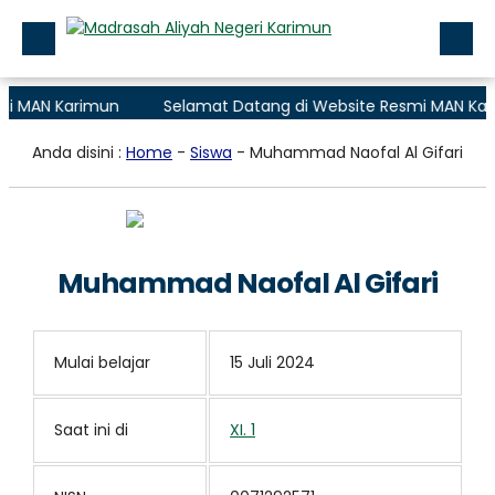
 MAN Karimun
Selamat Datang di Website Resmi MAN Kari
Beranda
Anda disini :
Home
-
Siswa
- Muhammad Naofal Al Gifari
Profile
Layanan Madrasah
Zona Integritas
Muhammad Naofal Al Gifari
Data
Aplikasi
Mulai belajar
15 Juli 2024
PMB (Penerimaan Murid Baru)
Saat ini di
XI. 1