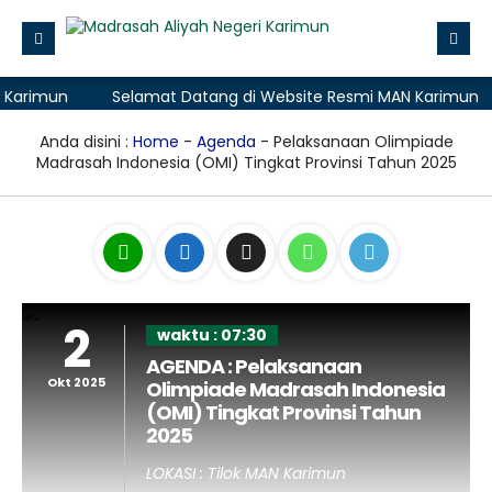
rimun
Selamat Datang di Website Resmi MAN Karimun
Beranda
Profile
Anda disini :
Home
-
Agenda
- Pelaksanaan Olimpiade
Madrasah Indonesia (OMI) Tingkat Provinsi Tahun 2025
Layanan Madrasah
Zona Integritas
Data
Aplikasi
2
waktu : 07:30
PMB (Penerimaan Murid Baru)
AGENDA : Pelaksanaan
Okt 2025
Olimpiade Madrasah Indonesia
(OMI) Tingkat Provinsi Tahun
2025
LOKASI : Tilok MAN Karimun