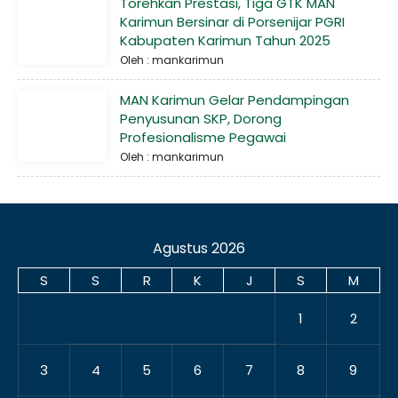
Torehkan Prestasi, Tiga GTK MAN
Karimun Bersinar di Porsenijar PGRI
Kabupaten Karimun Tahun 2025
Oleh : mankarimun
MAN Karimun Gelar Pendampingan
Penyusunan SKP, Dorong
Profesionalisme Pegawai
Oleh : mankarimun
Agustus 2026
S
S
R
K
J
S
M
1
2
3
4
5
6
7
8
9