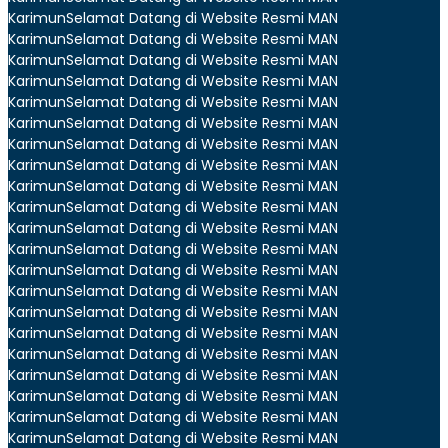
Karimun
Selamat Datang di Website Resmi MAN
Karimun
Selamat Datang di Website Resmi MAN
Karimun
Selamat Datang di Website Resmi MAN
Karimun
Selamat Datang di Website Resmi MAN
Karimun
Selamat Datang di Website Resmi MAN
Karimun
Selamat Datang di Website Resmi MAN
Karimun
Selamat Datang di Website Resmi MAN
Karimun
Selamat Datang di Website Resmi MAN
Karimun
Selamat Datang di Website Resmi MAN
Karimun
Selamat Datang di Website Resmi MAN
Karimun
Selamat Datang di Website Resmi MAN
Karimun
Selamat Datang di Website Resmi MAN
Karimun
Selamat Datang di Website Resmi MAN
Karimun
Selamat Datang di Website Resmi MAN
Karimun
Selamat Datang di Website Resmi MAN
Karimun
Selamat Datang di Website Resmi MAN
Karimun
Selamat Datang di Website Resmi MAN
Karimun
Selamat Datang di Website Resmi MAN
Karimun
Selamat Datang di Website Resmi MAN
Karimun
Selamat Datang di Website Resmi MAN
Karimun
Selamat Datang di Website Resmi MAN