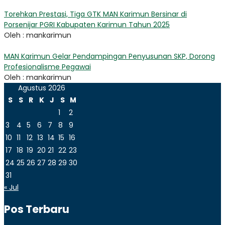
Torehkan Prestasi, Tiga GTK MAN Karimun Bersinar di
Porsenijar PGRI Kabupaten Karimun Tahun 2025
Oleh : mankarimun
MAN Karimun Gelar Pendampingan Penyusunan SKP, Dorong
Profesionalisme Pegawai
Oleh : mankarimun
Agustus 2026
S
S
R
K
J
S
M
1
2
3
4
5
6
7
8
9
10
11
12
13
14
15
16
17
18
19
20
21
22
23
24
25
26
27
28
29
30
31
« Jul
Pos Terbaru