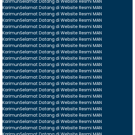
Karimun
Selamat Datang di Website Resmi MAN
Karimun
Selamat Datang di Website Resmi MAN
Karimun
Selamat Datang di Website Resmi MAN
Karimun
Selamat Datang di Website Resmi MAN
Karimun
Selamat Datang di Website Resmi MAN
Karimun
Selamat Datang di Website Resmi MAN
Karimun
Selamat Datang di Website Resmi MAN
Karimun
Selamat Datang di Website Resmi MAN
Karimun
Selamat Datang di Website Resmi MAN
Karimun
Selamat Datang di Website Resmi MAN
Karimun
Selamat Datang di Website Resmi MAN
Karimun
Selamat Datang di Website Resmi MAN
Karimun
Selamat Datang di Website Resmi MAN
Karimun
Selamat Datang di Website Resmi MAN
Karimun
Selamat Datang di Website Resmi MAN
Karimun
Selamat Datang di Website Resmi MAN
Karimun
Selamat Datang di Website Resmi MAN
Karimun
Selamat Datang di Website Resmi MAN
Karimun
Selamat Datang di Website Resmi MAN
Karimun
Selamat Datang di Website Resmi MAN
Karimun
Selamat Datang di Website Resmi MAN
Karimun
Selamat Datang di Website Resmi MAN