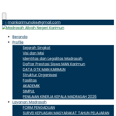
:
:
-
mankarimunoke@gmail.com
Beranda
Profile
Sejarah Singkat
Visi dan Misi
Identitas dan Legalitas Madrasah
Daftar Prestasi Siswa MAN Karimun
DATA GTK MAN KARIMUN
Struktur Organisasi
Fasilitas
AKADEMIK
SIMPUL
PENILAIAN KINERJA KEPALA MADRASAH 2026
Layanan Madrasah
FORM PENGADUAN
SURVEI KEPUASAN MASYARAKAT TAHUN PELAJARAN