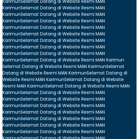
Karimun
Selamat Datang di Website Resmi MAN
Karimun
Selamat Datang di Website Resmi MAN
Karimun
Selamat Datang di Website Resmi MAN
Karimun
Selamat Datang di Website Resmi MAN
Karimun
Selamat Datang di Website Resmi MAN
Karimun
Selamat Datang di Website Resmi MAN
Karimun
Selamat Datang di Website Resmi MAN
Karimun
Selamat Datang di Website Resmi MAN
Karimun
Selamat Datang di Website Resmi MAN
Karimun
Selamat Datang di Website Resmi MAN Karimun
Selamat Datang di Website Resmi MAN Karimun
Selamat
Datang di Website Resmi MAN Karimun
Selamat Datang di
Website Resmi MAN Karimun
Selamat Datang di Website
Resmi MAN Karimun
Selamat Datang di Website Resmi MAN
Karimun
Selamat Datang di Website Resmi MAN
Karimun
Selamat Datang di Website Resmi MAN
Karimun
Selamat Datang di Website Resmi MAN
Karimun
Selamat Datang di Website Resmi MAN
Karimun
Selamat Datang di Website Resmi MAN
Karimun
Selamat Datang di Website Resmi MAN
Karimun
Selamat Datang di Website Resmi MAN
Karimun
Selamat Datang di Website Resmi MAN