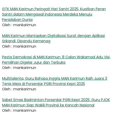
GTK MAN Karimun Peringati Hari Santri 2025, Kuatkan Peran
Santri dalam Mengawal Indonesia Merdeka Menuju
Peradaban Dunia
Oleh : mankarimun
MAN Karimun Mantapkan Digitalisasi Surat dengan Aplikasi
Srikandi, Dipandu Kemenag
Oleh : mankarimun
Pesta Demokrasi di MAN Karimun: 8 Calon Wakamad Adu Visi,
Pemilihan Digelar Jujur dan Terbuka
Oleh : mankarimun
Multitalenta, Guru Bahasa Inggris MAN Karimun Raih Juara 3
Tenis Meja di Porsenijar PGRI Provinsi Kepri 2025
Oleh : mankarimun
Sabet Emas Badminton Porsenijar PGRI Kepri 2025: Guru PJOK
MAN Karimun Siap Wakili Provinsi ke Kancah Nasional
Oleh : mankarimun