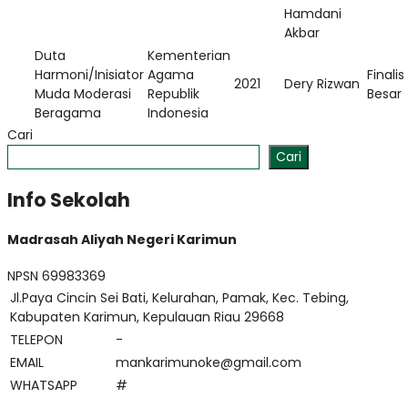
Hamdani
Akbar
Duta
Kementerian
Harmoni/Inisiator
Agama
Finalis
2021
Dery Rizwan
Muda Moderasi
Republik
Besar
Beragama
Indonesia
Cari
Cari
Info Sekolah
Madrasah Aliyah Negeri Karimun
NPSN
69983369
Jl.Paya Cincin Sei Bati, Kelurahan, Pamak, Kec. Tebing,
Kabupaten Karimun, Kepulauan Riau 29668
TELEPON
-
EMAIL
mankarimunoke@gmail.com
WHATSAPP
#