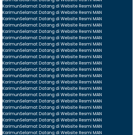
Karimun
Selamat Datang di Website Resmi MAN
Karimun
Selamat Datang di Website Resmi MAN
Karimun
Selamat Datang di Website Resmi MAN
Karimun
Selamat Datang di Website Resmi MAN
Karimun
Selamat Datang di Website Resmi MAN
Karimun
Selamat Datang di Website Resmi MAN
Karimun
Selamat Datang di Website Resmi MAN
Karimun
Selamat Datang di Website Resmi MAN
Karimun
Selamat Datang di Website Resmi MAN
Karimun
Selamat Datang di Website Resmi MAN
Karimun
Selamat Datang di Website Resmi MAN
Karimun
Selamat Datang di Website Resmi MAN
Karimun
Selamat Datang di Website Resmi MAN
Karimun
Selamat Datang di Website Resmi MAN
Karimun
Selamat Datang di Website Resmi MAN
Karimun
Selamat Datang di Website Resmi MAN
Karimun
Selamat Datang di Website Resmi MAN
Karimun
Selamat Datang di Website Resmi MAN
Karimun
Selamat Datang di Website Resmi MAN
Karimun
Selamat Datang di Website Resmi MAN
Karimun
Selamat Datang di Website Resmi MAN