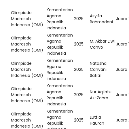
Kementerian
Olimpiade
Agama
Asyifa
Madrasah
2025
Juara 
Republik
Rahmadani
Indonesia (OMI)
Indonesia
Kementerian
Olimpiade
Agama
M. Akbar Dwi
Madrasah
2025
Juara 
Republik
Cahyo
Indonesia (OMI)
Indonesia
Kementerian
Olimpiade
Natasha
Agama
Madrasah
2025
Cahyani
Juara 
Republik
Indonesia (OMI)
Safitri
Indonesia
Kementerian
Olimpiade
Agama
Nur Aqilatu
Madrasah
2025
Juara 
Republik
Az-Zahra
Indonesia (OMI)
Indonesia
Kementerian
Olimpiade
Agama
Lutfia
Madrasah
2025
Juara 
Republik
Haurah
Indonesia (OMI)