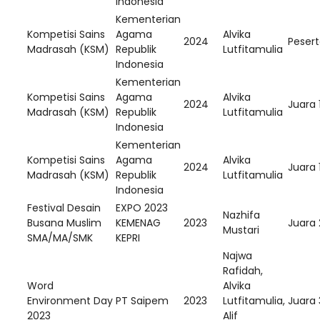
Indonesia
Kementerian
Kompetisi Sains
Agama
Alvika
2024
Peser
Madrasah (KSM)
Republik
Lutfitamulia
Indonesia
Kementerian
Kompetisi Sains
Agama
Alvika
2024
Juara 
Madrasah (KSM)
Republik
Lutfitamulia
Indonesia
Kementerian
Kompetisi Sains
Agama
Alvika
2024
Juara 
Madrasah (KSM)
Republik
Lutfitamulia
Indonesia
Festival Desain
EXPO 2023
Nazhifa
Busana Muslim
KEMENAG
2023
Juara 
Mustari
SMA/MA/SMK
KEPRI
Najwa
Rafidah,
Word
Alvika
Environment Day
PT Saipem
2023
Lutfitamulia,
Juara 
2023
Alif