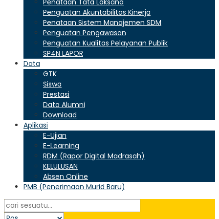
Penataan Tata Laksana
Penguatan Akuntabilitas Kinerja
Penataan Sistem Manajemen SDM
Penguatan Pengawasan
Penguatan Kualitas Pelayanan Publik
SP4N LAPOR
Data
GTK
Siswa
Prestasi
Data Alumni
Download
Aplikasi
E-Ujian
E-Learning
RDM (Rapor Digital Madrasah)
KELULUSAN
Absen Online
PMB (Penerimaan Murid Baru)