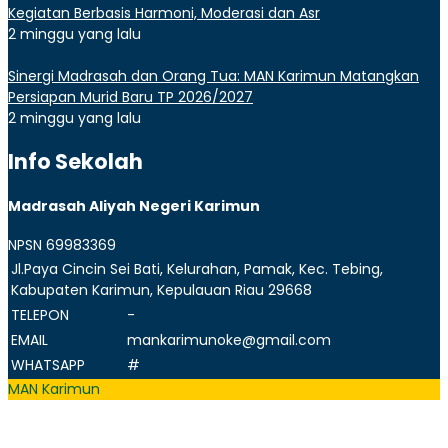
Kegiatan Berbasis Harmoni, Moderasi dan Asr
2 minggu yang lalu
Sinergi Madrasah dan Orang Tua: MAN Karimun Matangkan
Persiapan Murid Baru TP 2026/2027
2 minggu yang lalu
Info Sekolah
Madrasah Aliyah Negeri Karimun
NPSN
69983369
Jl.Paya Cincin Sei Bati, Kelurahan, Pamak, Kec. Tebing,
Kabupaten Karimun, Kepulauan Riau 29668
TELEPON
-
EMAIL
mankarimunoke@gmail.com
WHATSAPP
#
MAN Karimun