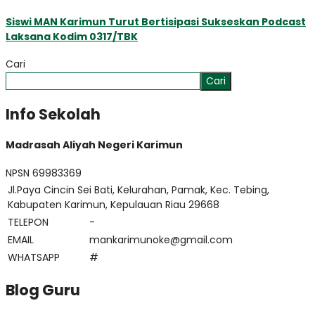
Siswi MAN Karimun Turut Bertisipasi Sukseskan Podcast
Laksana Kodim 0317/TBK
Cari
Cari
Info Sekolah
Madrasah Aliyah Negeri Karimun
NPSN
69983369
Jl.Paya Cincin Sei Bati, Kelurahan, Pamak, Kec. Tebing,
Kabupaten Karimun, Kepulauan Riau 29668
TELEPON
-
EMAIL
mankarimunoke@gmail.com
WHATSAPP
#
Blog Guru