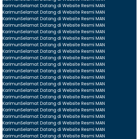
Karimun
Selamat Datang di Website Resmi MAN
Karimun
Selamat Datang di Website Resmi MAN
Karimun
Selamat Datang di Website Resmi MAN
Karimun
Selamat Datang di Website Resmi MAN
Karimun
Selamat Datang di Website Resmi MAN
Karimun
Selamat Datang di Website Resmi MAN
Karimun
Selamat Datang di Website Resmi MAN
Karimun
Selamat Datang di Website Resmi MAN
Karimun
Selamat Datang di Website Resmi MAN
Karimun
Selamat Datang di Website Resmi MAN
Karimun
Selamat Datang di Website Resmi MAN
Karimun
Selamat Datang di Website Resmi MAN
Karimun
Selamat Datang di Website Resmi MAN
Karimun
Selamat Datang di Website Resmi MAN
Karimun
Selamat Datang di Website Resmi MAN
Karimun
Selamat Datang di Website Resmi MAN
Karimun
Selamat Datang di Website Resmi MAN
Karimun
Selamat Datang di Website Resmi MAN
Karimun
Selamat Datang di Website Resmi MAN
Karimun
Selamat Datang di Website Resmi MAN
Karimun
Selamat Datang di Website Resmi MAN