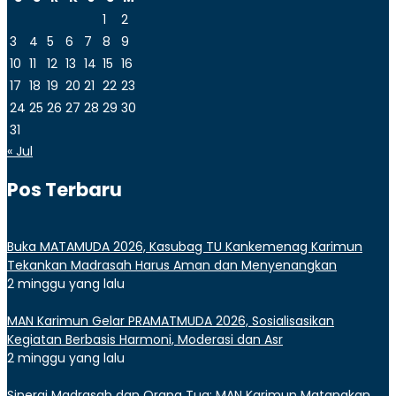
1
2
3
4
5
6
7
8
9
10
11
12
13
14
15
16
17
18
19
20
21
22
23
24
25
26
27
28
29
30
31
« Jul
Pos Terbaru
Buka MATAMUDA 2026, Kasubag TU Kankemenag Karimun
Tekankan Madrasah Harus Aman dan Menyenangkan
2 minggu yang lalu
MAN Karimun Gelar PRAMATMUDA 2026, Sosialisasikan
Kegiatan Berbasis Harmoni, Moderasi dan Asr
2 minggu yang lalu
Sinergi Madrasah dan Orang Tua: MAN Karimun Matangkan