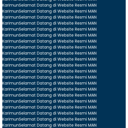
Karimun
Selamat Datang di Website Resmi MAN
Karimun
Selamat Datang di Website Resmi MAN
Karimun
Selamat Datang di Website Resmi MAN
Karimun
Selamat Datang di Website Resmi MAN
Karimun
Selamat Datang di Website Resmi MAN
Karimun
Selamat Datang di Website Resmi MAN
Karimun
Selamat Datang di Website Resmi MAN
Karimun
Selamat Datang di Website Resmi MAN
Karimun
Selamat Datang di Website Resmi MAN
Karimun
Selamat Datang di Website Resmi MAN
Karimun
Selamat Datang di Website Resmi MAN
Karimun
Selamat Datang di Website Resmi MAN
Karimun
Selamat Datang di Website Resmi MAN
Karimun
Selamat Datang di Website Resmi MAN
Karimun
Selamat Datang di Website Resmi MAN
Karimun
Selamat Datang di Website Resmi MAN
Karimun
Selamat Datang di Website Resmi MAN
Karimun
Selamat Datang di Website Resmi MAN
Karimun
Selamat Datang di Website Resmi MAN
Karimun
Selamat Datang di Website Resmi MAN
Karimun
Selamat Datang di Website Resmi MAN