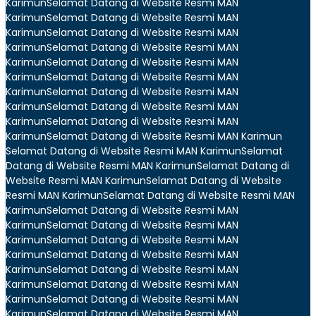
Karimun
Selamat Datang di Website Resmi MAN
Karimun
Selamat Datang di Website Resmi MAN
Karimun
Selamat Datang di Website Resmi MAN
Karimun
Selamat Datang di Website Resmi MAN
Karimun
Selamat Datang di Website Resmi MAN
Karimun
Selamat Datang di Website Resmi MAN
Karimun
Selamat Datang di Website Resmi MAN
Karimun
Selamat Datang di Website Resmi MAN
Karimun
Selamat Datang di Website Resmi MAN
Karimun
Selamat Datang di Website Resmi MAN Karimun
Selamat Datang di Website Resmi MAN Karimun
Selamat
Datang di Website Resmi MAN Karimun
Selamat Datang di
Website Resmi MAN Karimun
Selamat Datang di Website
Resmi MAN Karimun
Selamat Datang di Website Resmi MAN
Karimun
Selamat Datang di Website Resmi MAN
Karimun
Selamat Datang di Website Resmi MAN
Karimun
Selamat Datang di Website Resmi MAN
Karimun
Selamat Datang di Website Resmi MAN
Karimun
Selamat Datang di Website Resmi MAN
Karimun
Selamat Datang di Website Resmi MAN
Karimun
Selamat Datang di Website Resmi MAN
Karimun
Selamat Datang di Website Resmi MAN