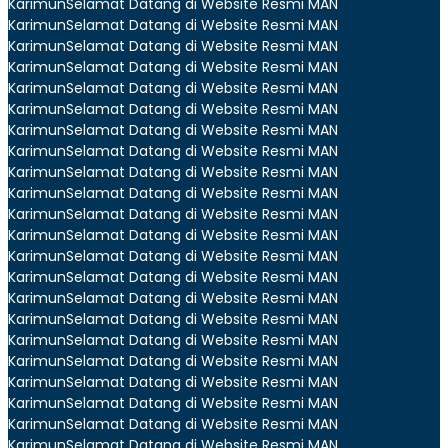
Karimun
Selamat Datang di Website Resmi MAN
Karimun
Selamat Datang di Website Resmi MAN
Karimun
Selamat Datang di Website Resmi MAN
Karimun
Selamat Datang di Website Resmi MAN
Karimun
Selamat Datang di Website Resmi MAN
Karimun
Selamat Datang di Website Resmi MAN
Karimun
Selamat Datang di Website Resmi MAN
Karimun
Selamat Datang di Website Resmi MAN
Karimun
Selamat Datang di Website Resmi MAN
Karimun
Selamat Datang di Website Resmi MAN
Karimun
Selamat Datang di Website Resmi MAN
Karimun
Selamat Datang di Website Resmi MAN
Karimun
Selamat Datang di Website Resmi MAN
Karimun
Selamat Datang di Website Resmi MAN
Karimun
Selamat Datang di Website Resmi MAN
Karimun
Selamat Datang di Website Resmi MAN
Karimun
Selamat Datang di Website Resmi MAN
Karimun
Selamat Datang di Website Resmi MAN
Karimun
Selamat Datang di Website Resmi MAN
Karimun
Selamat Datang di Website Resmi MAN
Karimun
Selamat Datang di Website Resmi MAN
Karimun
Selamat Datang di Website Resmi MAN