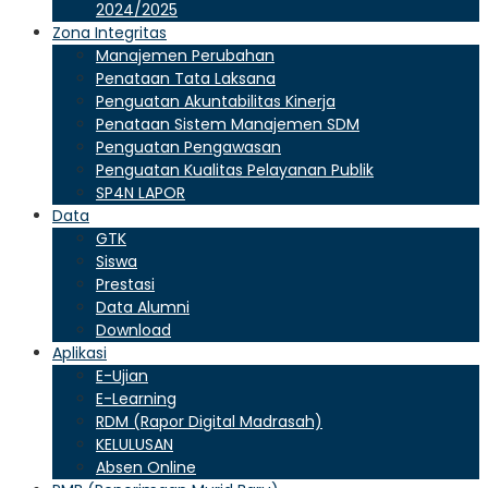
2024/2025
Zona Integritas
Manajemen Perubahan
Penataan Tata Laksana
Penguatan Akuntabilitas Kinerja
Penataan Sistem Manajemen SDM
Penguatan Pengawasan
Penguatan Kualitas Pelayanan Publik
SP4N LAPOR
Data
GTK
Siswa
Prestasi
Data Alumni
Download
Aplikasi
E-Ujian
E-Learning
RDM (Rapor Digital Madrasah)
KELULUSAN
Absen Online