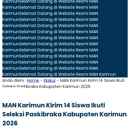
Karimun
Selamat Datang di Website Resmi MAN
Karimun
Selamat Datang di Website Resmi MAN
Karimun
Selamat Datang di Website Resmi MAN
Karimun
Selamat Datang di Website Resmi MAN
Karimun
Selamat Datang di Website Resmi MAN
Karimun
Selamat Datang di Website Resmi MAN
Karimun
Selamat Datang di Website Resmi MAN
Karimun
Selamat Datang di Website Resmi MAN
Karimun
Selamat Datang di Website Resmi MAN
Karimun
Selamat Datang di Website Resmi MAN
Karimun
Selamat Datang di Website Resmi MAN
Karimun
Selamat Datang di Website Resmi MAN
Karimun
Selamat Datang di Website Resmi MAN Karimun
Anda disini :
Home
-
Ekskul
- MAN Karimun Kirim 14 Siswa Ikuti
Seleksi Paskibraka Kabupaten Karimun 2026
MAN Karimun Kirim 14 Siswa Ikuti
Seleksi Paskibraka Kabupaten Karimun
2026