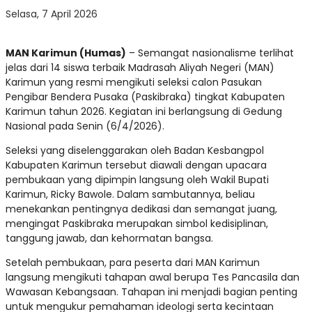
Selasa, 7 April 2026
MAN Karimun (Humas)
– Semangat nasionalisme terlihat
jelas dari 14 siswa terbaik Madrasah Aliyah Negeri (MAN)
Karimun yang resmi mengikuti seleksi calon Pasukan
Pengibar Bendera Pusaka (Paskibraka) tingkat Kabupaten
Karimun tahun 2026. Kegiatan ini berlangsung di Gedung
Nasional pada Senin (6/4/2026).
Seleksi yang diselenggarakan oleh Badan Kesbangpol
Kabupaten Karimun tersebut diawali dengan upacara
pembukaan yang dipimpin langsung oleh Wakil Bupati
Karimun, Ricky Bawole. Dalam sambutannya, beliau
menekankan pentingnya dedikasi dan semangat juang,
mengingat Paskibraka merupakan simbol kedisiplinan,
tanggung jawab, dan kehormatan bangsa.
Setelah pembukaan, para peserta dari MAN Karimun
langsung mengikuti tahapan awal berupa Tes Pancasila dan
Wawasan Kebangsaan. Tahapan ini menjadi bagian penting
untuk mengukur pemahaman ideologi serta kecintaan