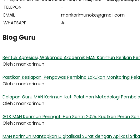
TELEPON
-
EMAIL
mankarimunoke@gmail.com
WHATSAPP
#
Blog Guru
Bentuk Apresiasi, Wakamad Akademik MAN Karimun Berikan Pen
Oleh : mankarimun
Pastikan Kesiapan, Pengawas Pembina Lakukan Monitoring Pe
Oleh : mankarimun
Delapan Guru MAN Karimun Ikuti Pelatihan Metodologi Pembelaj
Oleh : mankarimun
GTK MAN Karimun Peringati Hari Santri 2025, Kuatkan Peran S
Oleh : mankarimun
MAN Karimun Mantapkan Digitalisasi Surat dengan Aplikasi Sri