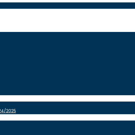
24/2025