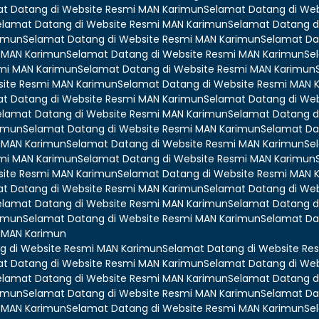
t Datang di Website Resmi MAN Karimun
Selamat Datang di We
elamat Datang di Website Resmi MAN Karimun
Selamat Datang d
rimun
Selamat Datang di Website Resmi MAN Karimun
Selamat Da
 MAN Karimun
Selamat Datang di Website Resmi MAN Karimun
Se
smi MAN Karimun
Selamat Datang di Website Resmi MAN Karimun
site Resmi MAN Karimun
Selamat Datang di Website Resmi MAN 
t Datang di Website Resmi MAN Karimun
Selamat Datang di We
elamat Datang di Website Resmi MAN Karimun
Selamat Datang d
rimun
Selamat Datang di Website Resmi MAN Karimun
Selamat Da
 MAN Karimun
Selamat Datang di Website Resmi MAN Karimun
Se
smi MAN Karimun
Selamat Datang di Website Resmi MAN Karimun
site Resmi MAN Karimun
Selamat Datang di Website Resmi MAN 
t Datang di Website Resmi MAN Karimun
Selamat Datang di We
elamat Datang di Website Resmi MAN Karimun
Selamat Datang d
rimun
Selamat Datang di Website Resmi MAN Karimun
Selamat Da
 MAN Karimun
g di Website Resmi MAN Karimun
Selamat Datang di Website Re
t Datang di Website Resmi MAN Karimun
Selamat Datang di We
elamat Datang di Website Resmi MAN Karimun
Selamat Datang d
rimun
Selamat Datang di Website Resmi MAN Karimun
Selamat Da
 MAN Karimun
Selamat Datang di Website Resmi MAN Karimun
Se