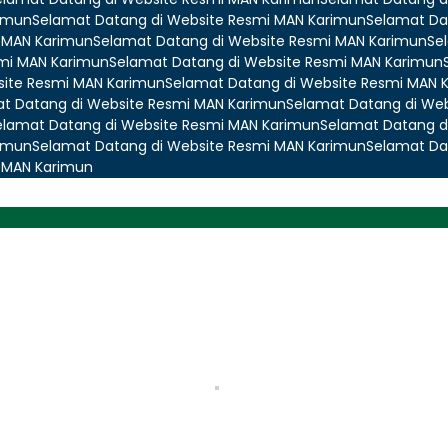
rimun
Selamat Datang di Website Resmi MAN Karimun
Selamat Da
 MAN Karimun
Selamat Datang di Website Resmi MAN Karimun
Se
smi MAN Karimun
Selamat Datang di Website Resmi MAN Karimun
site Resmi MAN Karimun
Selamat Datang di Website Resmi MAN 
t Datang di Website Resmi MAN Karimun
Selamat Datang di We
elamat Datang di Website Resmi MAN Karimun
Selamat Datang d
rimun
Selamat Datang di Website Resmi MAN Karimun
Selamat Da
 MAN Karimun