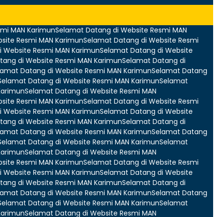
smi MAN Karimun
Selamat Datang di Website Resmi MAN
bsite Resmi MAN Karimun
Selamat Datang di Website Resmi
i Website Resmi MAN Karimun
Selamat Datang di Website
tang di Website Resmi MAN Karimun
Selamat Datang di
lamat Datang di Website Resmi MAN Karimun
Selamat Datang
Selamat Datang di Website Resmi MAN Karimun
Selamat
Karimun
Selamat Datang di Website Resmi MAN
bsite Resmi MAN Karimun
Selamat Datang di Website Resmi
i Website Resmi MAN Karimun
Selamat Datang di Website
tang di Website Resmi MAN Karimun
Selamat Datang di
lamat Datang di Website Resmi MAN Karimun
Selamat Datang
Selamat Datang di Website Resmi MAN Karimun
Selamat
Karimun
Selamat Datang di Website Resmi MAN
bsite Resmi MAN Karimun
Selamat Datang di Website Resmi
i Website Resmi MAN Karimun
Selamat Datang di Website
tang di Website Resmi MAN Karimun
Selamat Datang di
lamat Datang di Website Resmi MAN Karimun
Selamat Datang
Selamat Datang di Website Resmi MAN Karimun
Selamat
Karimun
Selamat Datang di Website Resmi MAN