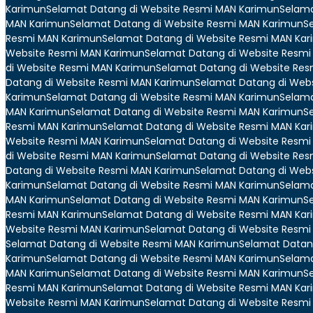
Karimun
Selamat Datang di Website Resmi MAN Karimun
Selama
MAN Karimun
Selamat Datang di Website Resmi MAN Karimun
S
Resmi MAN Karimun
Selamat Datang di Website Resmi MAN Ka
Website Resmi MAN Karimun
Selamat Datang di Website Resmi
di Website Resmi MAN Karimun
Selamat Datang di Website Re
Datang di Website Resmi MAN Karimun
Selamat Datang di Web
Karimun
Selamat Datang di Website Resmi MAN Karimun
Selama
MAN Karimun
Selamat Datang di Website Resmi MAN Karimun
S
Resmi MAN Karimun
Selamat Datang di Website Resmi MAN Ka
Website Resmi MAN Karimun
Selamat Datang di Website Resmi
di Website Resmi MAN Karimun
Selamat Datang di Website Re
Datang di Website Resmi MAN Karimun
Selamat Datang di Web
Karimun
Selamat Datang di Website Resmi MAN Karimun
Selama
MAN Karimun
Selamat Datang di Website Resmi MAN Karimun
S
Resmi MAN Karimun
Selamat Datang di Website Resmi MAN Ka
Website Resmi MAN Karimun
Selamat Datang di Website Resmi
Selamat Datang di Website Resmi MAN Karimun
Selamat Datan
Karimun
Selamat Datang di Website Resmi MAN Karimun
Selama
MAN Karimun
Selamat Datang di Website Resmi MAN Karimun
S
Resmi MAN Karimun
Selamat Datang di Website Resmi MAN Ka
Website Resmi MAN Karimun
Selamat Datang di Website Resmi