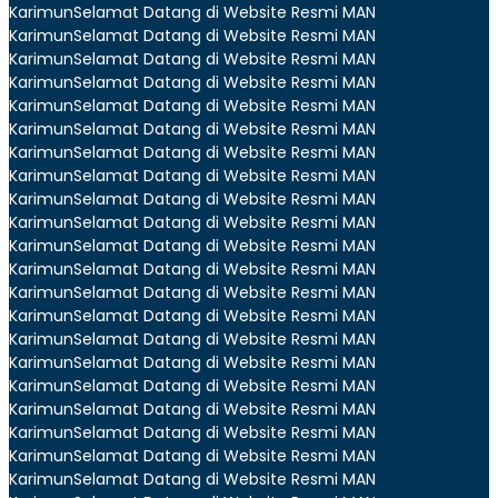
Karimun
Selamat Datang di Website Resmi MAN
Karimun
Selamat Datang di Website Resmi MAN
Karimun
Selamat Datang di Website Resmi MAN
Karimun
Selamat Datang di Website Resmi MAN
Karimun
Selamat Datang di Website Resmi MAN
Karimun
Selamat Datang di Website Resmi MAN
Karimun
Selamat Datang di Website Resmi MAN
Karimun
Selamat Datang di Website Resmi MAN
Karimun
Selamat Datang di Website Resmi MAN
Karimun
Selamat Datang di Website Resmi MAN
Karimun
Selamat Datang di Website Resmi MAN
Karimun
Selamat Datang di Website Resmi MAN
Karimun
Selamat Datang di Website Resmi MAN
Karimun
Selamat Datang di Website Resmi MAN
Karimun
Selamat Datang di Website Resmi MAN
Karimun
Selamat Datang di Website Resmi MAN
Karimun
Selamat Datang di Website Resmi MAN
Karimun
Selamat Datang di Website Resmi MAN
Karimun
Selamat Datang di Website Resmi MAN
Karimun
Selamat Datang di Website Resmi MAN
Karimun
Selamat Datang di Website Resmi MAN