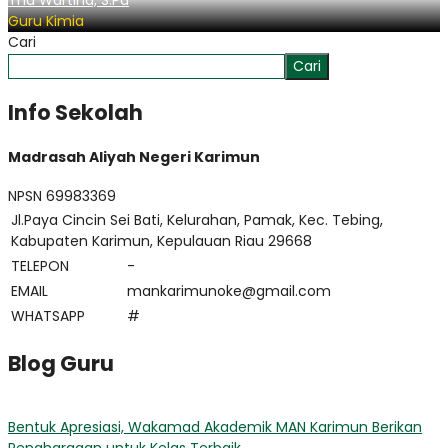
Guru Kimia
Cari
Cari
Info Sekolah
Madrasah Aliyah Negeri Karimun
NPSN
69983369
Jl.Paya Cincin Sei Bati, Kelurahan, Pamak, Kec. Tebing,
Kabupaten Karimun, Kepulauan Riau 29668
TELEPON
-
EMAIL
mankarimunoke@gmail.com
WHATSAPP
#
Blog Guru
Bentuk Apresiasi, Wakamad Akademik MAN Karimun Berikan