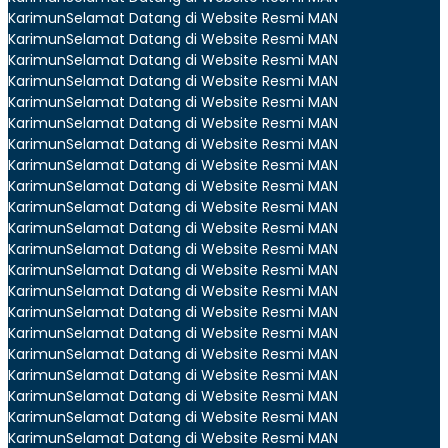
Karimun
Selamat Datang di Website Resmi MAN
Karimun
Selamat Datang di Website Resmi MAN
Karimun
Selamat Datang di Website Resmi MAN
Karimun
Selamat Datang di Website Resmi MAN
Karimun
Selamat Datang di Website Resmi MAN
Karimun
Selamat Datang di Website Resmi MAN
Karimun
Selamat Datang di Website Resmi MAN
Karimun
Selamat Datang di Website Resmi MAN
Karimun
Selamat Datang di Website Resmi MAN
Karimun
Selamat Datang di Website Resmi MAN
Karimun
Selamat Datang di Website Resmi MAN
Karimun
Selamat Datang di Website Resmi MAN
Karimun
Selamat Datang di Website Resmi MAN
Karimun
Selamat Datang di Website Resmi MAN
Karimun
Selamat Datang di Website Resmi MAN
Karimun
Selamat Datang di Website Resmi MAN
Karimun
Selamat Datang di Website Resmi MAN
Karimun
Selamat Datang di Website Resmi MAN
Karimun
Selamat Datang di Website Resmi MAN
Karimun
Selamat Datang di Website Resmi MAN
Karimun
Selamat Datang di Website Resmi MAN