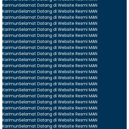
Karimun
Selamat Datang di Website Resmi MAN
Karimun
Selamat Datang di Website Resmi MAN
Karimun
Selamat Datang di Website Resmi MAN
Karimun
Selamat Datang di Website Resmi MAN
Karimun
Selamat Datang di Website Resmi MAN
Karimun
Selamat Datang di Website Resmi MAN
Karimun
Selamat Datang di Website Resmi MAN
Karimun
Selamat Datang di Website Resmi MAN
Karimun
Selamat Datang di Website Resmi MAN
Karimun
Selamat Datang di Website Resmi MAN
Karimun
Selamat Datang di Website Resmi MAN
Karimun
Selamat Datang di Website Resmi MAN
Karimun
Selamat Datang di Website Resmi MAN
Karimun
Selamat Datang di Website Resmi MAN
Karimun
Selamat Datang di Website Resmi MAN
Karimun
Selamat Datang di Website Resmi MAN
Karimun
Selamat Datang di Website Resmi MAN
Karimun
Selamat Datang di Website Resmi MAN
Karimun
Selamat Datang di Website Resmi MAN
Karimun
Selamat Datang di Website Resmi MAN
Karimun
Selamat Datang di Website Resmi MAN