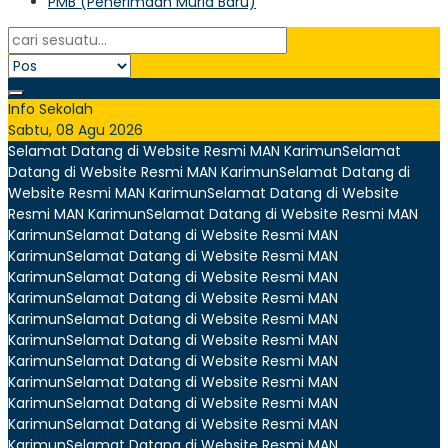
PMB (Penerimaan Murid Baru)
Info Sekolah
Sabtu, 08 Agu 2026
Selamat Datang di Website Resmi MAN Karimun
Selamat
Datang di Website Resmi MAN Karimun
Selamat Datang di
Website Resmi MAN Karimun
Selamat Datang di Website
Resmi MAN Karimun
Selamat Datang di Website Resmi MAN
Karimun
Selamat Datang di Website Resmi MAN
Karimun
Selamat Datang di Website Resmi MAN
Karimun
Selamat Datang di Website Resmi MAN
Karimun
Selamat Datang di Website Resmi MAN
Karimun
Selamat Datang di Website Resmi MAN
Karimun
Selamat Datang di Website Resmi MAN
Karimun
Selamat Datang di Website Resmi MAN
Karimun
Selamat Datang di Website Resmi MAN
Karimun
Selamat Datang di Website Resmi MAN
Karimun
Selamat Datang di Website Resmi MAN
Karimun
Selamat Datang di Website Resmi MAN