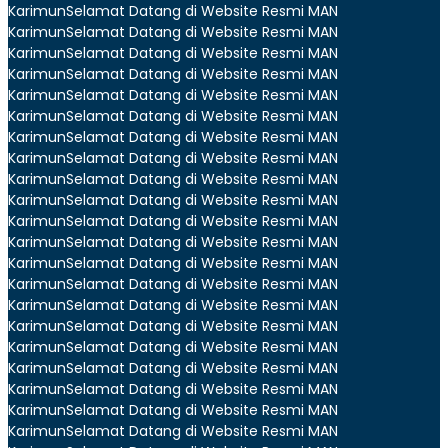
Karimun
Selamat Datang di Website Resmi MAN
Karimun
Selamat Datang di Website Resmi MAN
Karimun
Selamat Datang di Website Resmi MAN
Karimun
Selamat Datang di Website Resmi MAN
Karimun
Selamat Datang di Website Resmi MAN
Karimun
Selamat Datang di Website Resmi MAN
Karimun
Selamat Datang di Website Resmi MAN
Karimun
Selamat Datang di Website Resmi MAN
Karimun
Selamat Datang di Website Resmi MAN
Karimun
Selamat Datang di Website Resmi MAN
Karimun
Selamat Datang di Website Resmi MAN
Karimun
Selamat Datang di Website Resmi MAN
Karimun
Selamat Datang di Website Resmi MAN
Karimun
Selamat Datang di Website Resmi MAN
Karimun
Selamat Datang di Website Resmi MAN
Karimun
Selamat Datang di Website Resmi MAN
Karimun
Selamat Datang di Website Resmi MAN
Karimun
Selamat Datang di Website Resmi MAN
Karimun
Selamat Datang di Website Resmi MAN
Karimun
Selamat Datang di Website Resmi MAN
Karimun
Selamat Datang di Website Resmi MAN