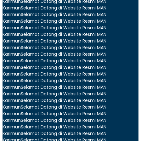
Karimun
Selamat Datang di Website Resmi MAN
Karimun
Selamat Datang di Website Resmi MAN
Karimun
Selamat Datang di Website Resmi MAN
Karimun
Selamat Datang di Website Resmi MAN
Karimun
Selamat Datang di Website Resmi MAN
Karimun
Selamat Datang di Website Resmi MAN
Karimun
Selamat Datang di Website Resmi MAN
Karimun
Selamat Datang di Website Resmi MAN
Karimun
Selamat Datang di Website Resmi MAN
Karimun
Selamat Datang di Website Resmi MAN
Karimun
Selamat Datang di Website Resmi MAN
Karimun
Selamat Datang di Website Resmi MAN
Karimun
Selamat Datang di Website Resmi MAN
Karimun
Selamat Datang di Website Resmi MAN
Karimun
Selamat Datang di Website Resmi MAN
Karimun
Selamat Datang di Website Resmi MAN
Karimun
Selamat Datang di Website Resmi MAN
Karimun
Selamat Datang di Website Resmi MAN
Karimun
Selamat Datang di Website Resmi MAN
Karimun
Selamat Datang di Website Resmi MAN
Karimun
Selamat Datang di Website Resmi MAN
Karimun
Selamat Datang di Website Resmi MAN