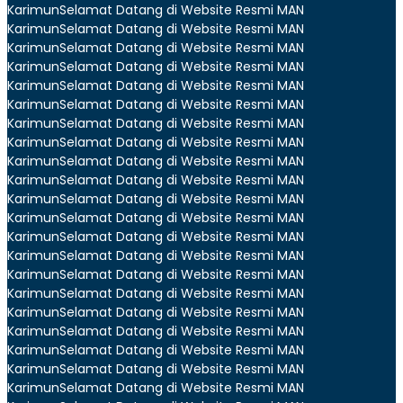
Karimun
Selamat Datang di Website Resmi MAN
Karimun
Selamat Datang di Website Resmi MAN
Karimun
Selamat Datang di Website Resmi MAN
Karimun
Selamat Datang di Website Resmi MAN
Karimun
Selamat Datang di Website Resmi MAN
Karimun
Selamat Datang di Website Resmi MAN
Karimun
Selamat Datang di Website Resmi MAN
Karimun
Selamat Datang di Website Resmi MAN
Karimun
Selamat Datang di Website Resmi MAN
Karimun
Selamat Datang di Website Resmi MAN
Karimun
Selamat Datang di Website Resmi MAN
Karimun
Selamat Datang di Website Resmi MAN
Karimun
Selamat Datang di Website Resmi MAN
Karimun
Selamat Datang di Website Resmi MAN
Karimun
Selamat Datang di Website Resmi MAN
Karimun
Selamat Datang di Website Resmi MAN
Karimun
Selamat Datang di Website Resmi MAN
Karimun
Selamat Datang di Website Resmi MAN
Karimun
Selamat Datang di Website Resmi MAN
Karimun
Selamat Datang di Website Resmi MAN
Karimun
Selamat Datang di Website Resmi MAN