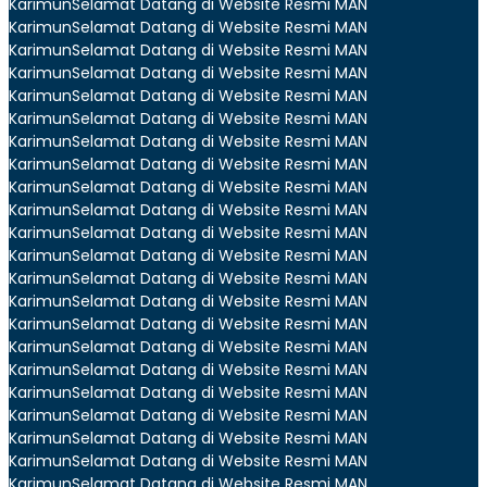
Karimun
Selamat Datang di Website Resmi MAN
Karimun
Selamat Datang di Website Resmi MAN
Karimun
Selamat Datang di Website Resmi MAN
Karimun
Selamat Datang di Website Resmi MAN
Karimun
Selamat Datang di Website Resmi MAN
Karimun
Selamat Datang di Website Resmi MAN
Karimun
Selamat Datang di Website Resmi MAN
Karimun
Selamat Datang di Website Resmi MAN
Karimun
Selamat Datang di Website Resmi MAN
Karimun
Selamat Datang di Website Resmi MAN
Karimun
Selamat Datang di Website Resmi MAN
Karimun
Selamat Datang di Website Resmi MAN
Karimun
Selamat Datang di Website Resmi MAN
Karimun
Selamat Datang di Website Resmi MAN
Karimun
Selamat Datang di Website Resmi MAN
Karimun
Selamat Datang di Website Resmi MAN
Karimun
Selamat Datang di Website Resmi MAN
Karimun
Selamat Datang di Website Resmi MAN
Karimun
Selamat Datang di Website Resmi MAN
Karimun
Selamat Datang di Website Resmi MAN
Karimun
Selamat Datang di Website Resmi MAN
Karimun
Selamat Datang di Website Resmi MAN