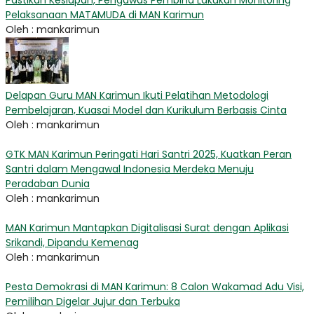
Pastikan Kesiapan, Pengawas Pembina Lakukan Monitoring
Pelaksanaan MATAMUDA di MAN Karimun
Oleh : mankarimun
Delapan Guru MAN Karimun Ikuti Pelatihan Metodologi
Pembelajaran, Kuasai Model dan Kurikulum Berbasis Cinta
Oleh : mankarimun
GTK MAN Karimun Peringati Hari Santri 2025, Kuatkan Peran
Santri dalam Mengawal Indonesia Merdeka Menuju
Peradaban Dunia
Oleh : mankarimun
MAN Karimun Mantapkan Digitalisasi Surat dengan Aplikasi
Srikandi, Dipandu Kemenag
Oleh : mankarimun
Pesta Demokrasi di MAN Karimun: 8 Calon Wakamad Adu Visi,
Pemilihan Digelar Jujur dan Terbuka