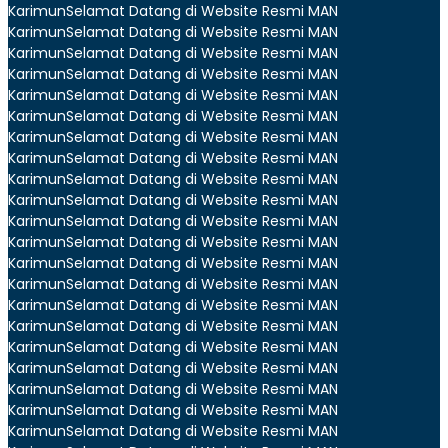
Karimun
Selamat Datang di Website Resmi MAN
Karimun
Selamat Datang di Website Resmi MAN
Karimun
Selamat Datang di Website Resmi MAN
Karimun
Selamat Datang di Website Resmi MAN
Karimun
Selamat Datang di Website Resmi MAN
Karimun
Selamat Datang di Website Resmi MAN
Karimun
Selamat Datang di Website Resmi MAN
Karimun
Selamat Datang di Website Resmi MAN
Karimun
Selamat Datang di Website Resmi MAN
Karimun
Selamat Datang di Website Resmi MAN
Karimun
Selamat Datang di Website Resmi MAN
Karimun
Selamat Datang di Website Resmi MAN
Karimun
Selamat Datang di Website Resmi MAN
Karimun
Selamat Datang di Website Resmi MAN
Karimun
Selamat Datang di Website Resmi MAN
Karimun
Selamat Datang di Website Resmi MAN
Karimun
Selamat Datang di Website Resmi MAN
Karimun
Selamat Datang di Website Resmi MAN
Karimun
Selamat Datang di Website Resmi MAN
Karimun
Selamat Datang di Website Resmi MAN
Karimun
Selamat Datang di Website Resmi MAN