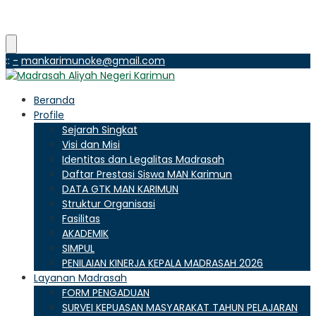
:
:
-
mankarimunoke@gmail.com
Beranda
Profile
Sejarah Singkat
Visi dan Misi
Identitas dan Legalitas Madrasah
Daftar Prestasi Siswa MAN Karimun
DATA GTK MAN KARIMUN
Struktur Organisasi
Fasilitas
AKADEMIK
SIMPUL
PENILAIAN KINERJA KEPALA MADRASAH 2026
Layanan Madrasah
FORM PENGADUAN
SURVEI KEPUASAN MASYARAKAT TAHUN PELAJARAN