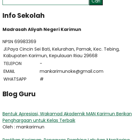
Cari
Info Sekolah
Madrasah Aliyah Negeri Karimun
NPSN
69983369
Jl.Paya Cincin Sei Bati, Kelurahan, Pamak, Kec. Tebing,
Kabupaten Karimun, Kepulauan Riau 29668
TELEPON
-
EMAIL
mankarimunoke@gmail.com
WHATSAPP
#
Blog Guru
Bentuk Apresiasi, Wakamad Akademik MAN Karimun Berikan
Penghargaan untuk Kelas Terbaik
Oleh : mankarimun