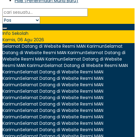
PMB (Penerimaan Murid Baru)
Info Sekolah
Kamis, 06 Agu 2026
Selamat Datang di Website Resmi MAN Karimun
Selamat
Datang di Website Resmi MAN Karimun
Selamat Datang di
Website Resmi MAN Karimun
Selamat Datang di Website
Resmi MAN Karimun
Selamat Datang di Website Resmi MAN
Karimun
Selamat Datang di Website Resmi MAN
Karimun
Selamat Datang di Website Resmi MAN
Karimun
Selamat Datang di Website Resmi MAN
Karimun
Selamat Datang di Website Resmi MAN
Karimun
Selamat Datang di Website Resmi MAN
Karimun
Selamat Datang di Website Resmi MAN
Karimun
Selamat Datang di Website Resmi MAN
Karimun
Selamat Datang di Website Resmi MAN
Karimun
Selamat Datang di Website Resmi MAN
Karimun
Selamat Datang di Website Resmi MAN
Karimun
Selamat Datang di Website Resmi MAN