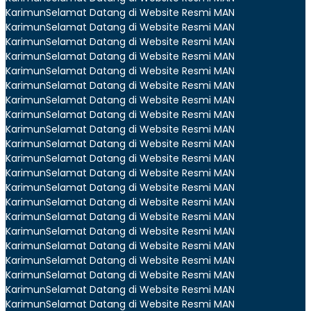
Karimun
Selamat Datang di Website Resmi MAN
Karimun
Selamat Datang di Website Resmi MAN
Karimun
Selamat Datang di Website Resmi MAN
Karimun
Selamat Datang di Website Resmi MAN
Karimun
Selamat Datang di Website Resmi MAN
Karimun
Selamat Datang di Website Resmi MAN
Karimun
Selamat Datang di Website Resmi MAN
Karimun
Selamat Datang di Website Resmi MAN
Karimun
Selamat Datang di Website Resmi MAN
Karimun
Selamat Datang di Website Resmi MAN
Karimun
Selamat Datang di Website Resmi MAN
Karimun
Selamat Datang di Website Resmi MAN
Karimun
Selamat Datang di Website Resmi MAN
Karimun
Selamat Datang di Website Resmi MAN
Karimun
Selamat Datang di Website Resmi MAN
Karimun
Selamat Datang di Website Resmi MAN
Karimun
Selamat Datang di Website Resmi MAN
Karimun
Selamat Datang di Website Resmi MAN
Karimun
Selamat Datang di Website Resmi MAN
Karimun
Selamat Datang di Website Resmi MAN
Karimun
Selamat Datang di Website Resmi MAN