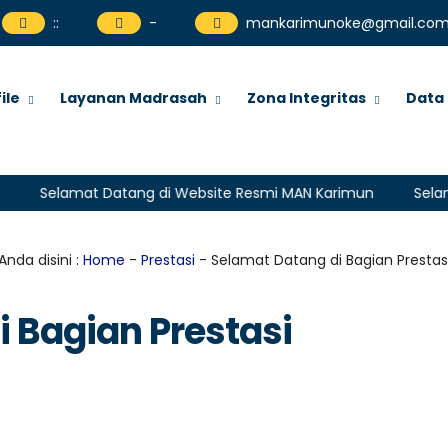
:
:
-
mankarimunoke@gmail.co
ile
Layanan Madrasah
Zona Integritas
Data
elamat Datang di Website Resmi MAN Karimun
Selamat Da
Anda disini :
Home
-
Prestasi
- Selamat Datang di Bagian Prestas
 Bagian Prestasi