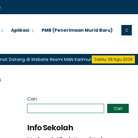
m
Aplikasi
PMB (Penerimaan Murid Baru)
tang di Website Resmi MAN Karimun
Selamat Datang di We
Sabtu, 08 Agu 2026
i
Cari
Cari
Info Sekolah