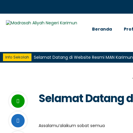
Beranda
Prof
imun
Selamat Datang di Website Resmi MAN Karimun
S
Info Sekolah
Selamat Datang di
Assalamu’alaikum sobat semua