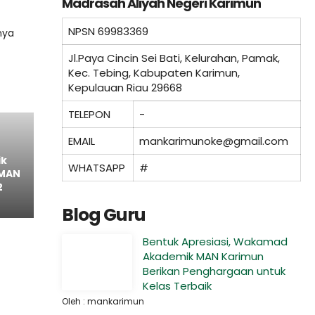
Madrasah Aliyah Negeri Karimun
NPSN
69983369
nya
Jl.Paya Cincin Sei Bati, Kelurahan, Pamak,
Kec. Tebing, Kabupaten Karimun,
Kepulauan Riau 29668
TELEPON
-
EMAIL
mankarimunoke@gmail.com
ik
WHATSAPP
#
 MAN
2
Blog Guru
Bentuk Apresiasi, Wakamad
Akademik MAN Karimun
Berikan Penghargaan untuk
Kelas Terbaik
Oleh : mankarimun