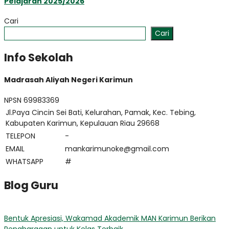
Pelajaran 2025/2026
Cari
Cari
Info Sekolah
Madrasah Aliyah Negeri Karimun
NPSN
69983369
Jl.Paya Cincin Sei Bati, Kelurahan, Pamak, Kec. Tebing,
Kabupaten Karimun, Kepulauan Riau 29668
TELEPON
-
EMAIL
mankarimunoke@gmail.com
WHATSAPP
#
Blog Guru
Bentuk Apresiasi, Wakamad Akademik MAN Karimun Berikan
Penghargaan untuk Kelas Terbaik