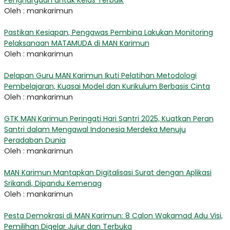
Oleh : mankarimun
Pastikan Kesiapan, Pengawas Pembina Lakukan Monitoring
Pelaksanaan MATAMUDA di MAN Karimun
Oleh : mankarimun
Delapan Guru MAN Karimun Ikuti Pelatihan Metodologi
Pembelajaran, Kuasai Model dan Kurikulum Berbasis Cinta
Oleh : mankarimun
GTK MAN Karimun Peringati Hari Santri 2025, Kuatkan Peran
Santri dalam Mengawal Indonesia Merdeka Menuju
Peradaban Dunia
Oleh : mankarimun
MAN Karimun Mantapkan Digitalisasi Surat dengan Aplikasi
Srikandi, Dipandu Kemenag
Oleh : mankarimun
Pesta Demokrasi di MAN Karimun: 8 Calon Wakamad Adu Visi,
Pemilihan Digelar Jujur dan Terbuka