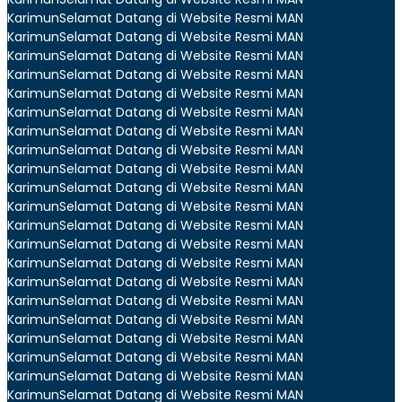
Karimun
Selamat Datang di Website Resmi MAN
Karimun
Selamat Datang di Website Resmi MAN
Karimun
Selamat Datang di Website Resmi MAN
Karimun
Selamat Datang di Website Resmi MAN
Karimun
Selamat Datang di Website Resmi MAN
Karimun
Selamat Datang di Website Resmi MAN
Karimun
Selamat Datang di Website Resmi MAN
Karimun
Selamat Datang di Website Resmi MAN
Karimun
Selamat Datang di Website Resmi MAN
Karimun
Selamat Datang di Website Resmi MAN
Karimun
Selamat Datang di Website Resmi MAN
Karimun
Selamat Datang di Website Resmi MAN
Karimun
Selamat Datang di Website Resmi MAN
Karimun
Selamat Datang di Website Resmi MAN
Karimun
Selamat Datang di Website Resmi MAN
Karimun
Selamat Datang di Website Resmi MAN
Karimun
Selamat Datang di Website Resmi MAN
Karimun
Selamat Datang di Website Resmi MAN
Karimun
Selamat Datang di Website Resmi MAN
Karimun
Selamat Datang di Website Resmi MAN
Karimun
Selamat Datang di Website Resmi MAN