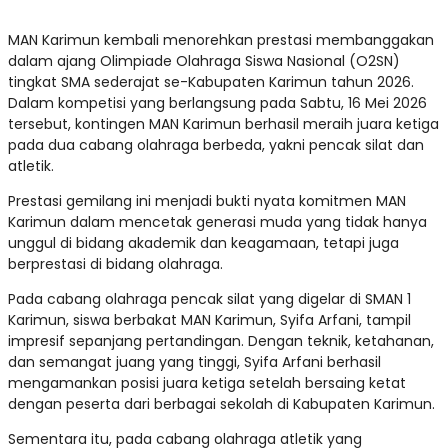
MAN Karimun kembali menorehkan prestasi membanggakan
dalam ajang Olimpiade Olahraga Siswa Nasional (O2SN)
tingkat SMA sederajat se-Kabupaten Karimun tahun 2026.
Dalam kompetisi yang berlangsung pada Sabtu, 16 Mei 2026
tersebut, kontingen MAN Karimun berhasil meraih juara ketiga
pada dua cabang olahraga berbeda, yakni pencak silat dan
atletik.
Prestasi gemilang ini menjadi bukti nyata komitmen MAN
Karimun dalam mencetak generasi muda yang tidak hanya
unggul di bidang akademik dan keagamaan, tetapi juga
berprestasi di bidang olahraga.
Pada cabang olahraga pencak silat yang digelar di SMAN 1
Karimun, siswa berbakat MAN Karimun, Syifa Arfani, tampil
impresif sepanjang pertandingan. Dengan teknik, ketahanan,
dan semangat juang yang tinggi, Syifa Arfani berhasil
mengamankan posisi juara ketiga setelah bersaing ketat
dengan peserta dari berbagai sekolah di Kabupaten Karimun.
Sementara itu, pada cabang olahraga atletik yang