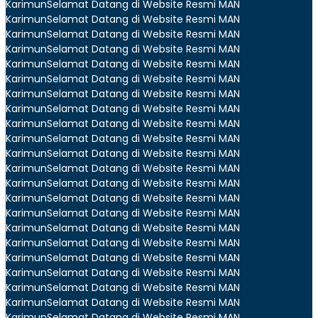
Karimun
Selamat Datang di Website Resmi MAN
Karimun
Selamat Datang di Website Resmi MAN
Karimun
Selamat Datang di Website Resmi MAN
Karimun
Selamat Datang di Website Resmi MAN
Karimun
Selamat Datang di Website Resmi MAN
Karimun
Selamat Datang di Website Resmi MAN
Karimun
Selamat Datang di Website Resmi MAN
Karimun
Selamat Datang di Website Resmi MAN
Karimun
Selamat Datang di Website Resmi MAN
Karimun
Selamat Datang di Website Resmi MAN
Karimun
Selamat Datang di Website Resmi MAN
Karimun
Selamat Datang di Website Resmi MAN
Karimun
Selamat Datang di Website Resmi MAN
Karimun
Selamat Datang di Website Resmi MAN
Karimun
Selamat Datang di Website Resmi MAN
Karimun
Selamat Datang di Website Resmi MAN
Karimun
Selamat Datang di Website Resmi MAN
Karimun
Selamat Datang di Website Resmi MAN
Karimun
Selamat Datang di Website Resmi MAN
Karimun
Selamat Datang di Website Resmi MAN
Karimun
Selamat Datang di Website Resmi MAN
Karimun
Selamat Datang di Website Resmi MAN