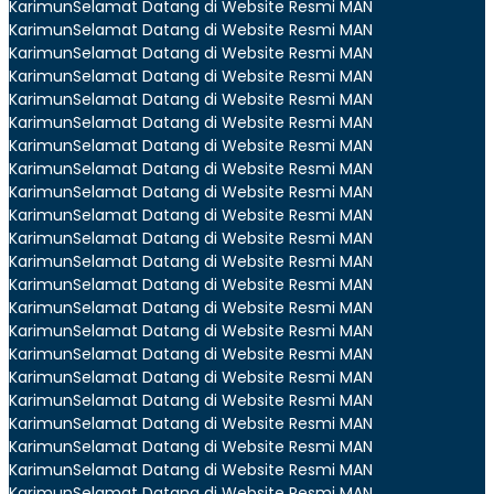
Karimun
Selamat Datang di Website Resmi MAN
Karimun
Selamat Datang di Website Resmi MAN
Karimun
Selamat Datang di Website Resmi MAN
Karimun
Selamat Datang di Website Resmi MAN
Karimun
Selamat Datang di Website Resmi MAN
Karimun
Selamat Datang di Website Resmi MAN
Karimun
Selamat Datang di Website Resmi MAN
Karimun
Selamat Datang di Website Resmi MAN
Karimun
Selamat Datang di Website Resmi MAN
Karimun
Selamat Datang di Website Resmi MAN
Karimun
Selamat Datang di Website Resmi MAN
Karimun
Selamat Datang di Website Resmi MAN
Karimun
Selamat Datang di Website Resmi MAN
Karimun
Selamat Datang di Website Resmi MAN
Karimun
Selamat Datang di Website Resmi MAN
Karimun
Selamat Datang di Website Resmi MAN
Karimun
Selamat Datang di Website Resmi MAN
Karimun
Selamat Datang di Website Resmi MAN
Karimun
Selamat Datang di Website Resmi MAN
Karimun
Selamat Datang di Website Resmi MAN
Karimun
Selamat Datang di Website Resmi MAN
Karimun
Selamat Datang di Website Resmi MAN