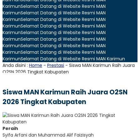
Karimun
Selamat Datang di Website Resmi MAN
Karimun
Selamat Datang di Website Resmi MAN
Karimun
Selamat Datang di Website Resmi MAN
Karimun
Selamat Datang di Website Resmi MAN
Karimun
Selamat Datang di Website Resmi MAN
Karimun
Selamat Datang di Website Resmi MAN
Karimun
Selamat Datang di Website Resmi MAN
Karimun
Selamat Datang di Website Resmi MAN
Karimun
Selamat Datang di Website Resmi MAN Karimun
Anda disini :
Home
-
Prestasi
- Siswa MAN Karimun Raih Juara
O2SN 2026 Tingkat Kabupaten
Siswa MAN Karimun Raih Juara O2SN
2026 Tingkat Kabupaten
Peraih
Syifa Arfani dan Muhammad Alif Faizisyah