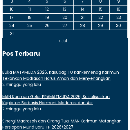
3
4
5
6
7
8
9
10
11
12
13
14
15
16
17
18
19
20
21
22
23
24
25
26
27
28
29
30
31
« Jul
Pos Terbaru
Buka MATAMUDA 2026, Kasubag TU Kankemenag Karimun
Tekankan Madrasah Harus Aman dan Menyenangkan
2 minggu yang lalu
MAN Karimun Gelar PRAMATMUDA 2026, Sosialisasikan
Kegiatan Berbasis Harmoni, Moderasi dan Asr
2 minggu yang lalu
Sinergi Madrasah dan Orang Tua: MAN Karimun Matangkan
Persiapan Murid Baru TP 2026/2027