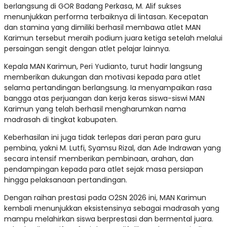
berlangsung di GOR Badang Perkasa, M. Alif sukses
menunjukkan performa terbaiknya di lintasan. Kecepatan
dan stamina yang dimiliki berhasil membawa atlet MAN
Karimun tersebut meraih podium juara ketiga setelah melalui
persaingan sengit dengan atlet pelajar lainnya.
Kepala MAN Karimun, Peri Yudianto, turut hadir langsung
memberikan dukungan dan motivasi kepada para atlet
selama pertandingan berlangsung. Ia menyampaikan rasa
bangga atas perjuangan dan kerja keras siswa-siswi MAN
Karimun yang telah berhasil mengharumkan nama
madrasah di tingkat kabupaten.
Keberhasilan ini juga tidak terlepas dari peran para guru
pembina, yakni M. Lutfi, Syamsu Rizal, dan Ade Indrawan yang
secara intensif memberikan pembinaan, arahan, dan
pendampingan kepada para atlet sejak masa persiapan
hingga pelaksanaan pertandingan.
Dengan raihan prestasi pada O2SN 2026 ini, MAN Karimun
kembali menunjukkan eksistensinya sebagai madrasah yang
mampu melahirkan siswa berprestasi dan bermental juara.