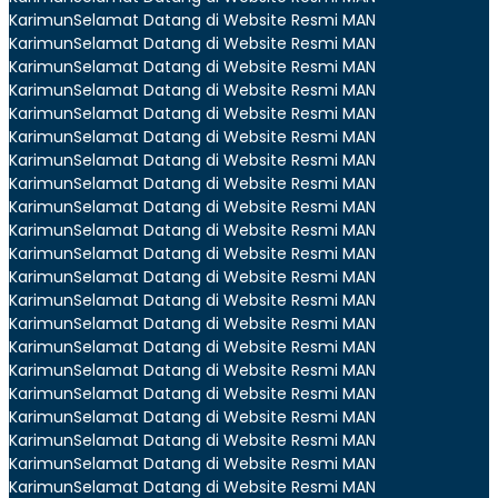
Karimun
Selamat Datang di Website Resmi MAN
Karimun
Selamat Datang di Website Resmi MAN
Karimun
Selamat Datang di Website Resmi MAN
Karimun
Selamat Datang di Website Resmi MAN
Karimun
Selamat Datang di Website Resmi MAN
Karimun
Selamat Datang di Website Resmi MAN
Karimun
Selamat Datang di Website Resmi MAN
Karimun
Selamat Datang di Website Resmi MAN
Karimun
Selamat Datang di Website Resmi MAN
Karimun
Selamat Datang di Website Resmi MAN
Karimun
Selamat Datang di Website Resmi MAN
Karimun
Selamat Datang di Website Resmi MAN
Karimun
Selamat Datang di Website Resmi MAN
Karimun
Selamat Datang di Website Resmi MAN
Karimun
Selamat Datang di Website Resmi MAN
Karimun
Selamat Datang di Website Resmi MAN
Karimun
Selamat Datang di Website Resmi MAN
Karimun
Selamat Datang di Website Resmi MAN
Karimun
Selamat Datang di Website Resmi MAN
Karimun
Selamat Datang di Website Resmi MAN
Karimun
Selamat Datang di Website Resmi MAN