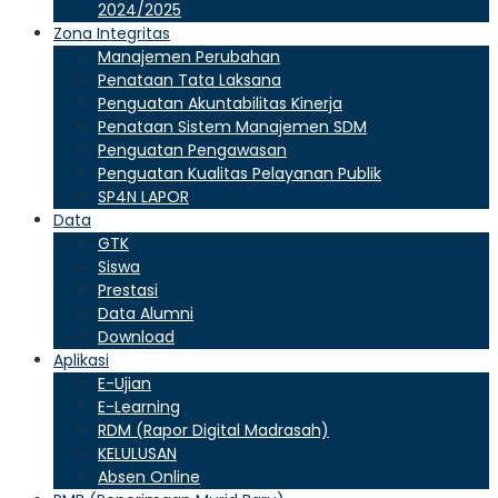
2024/2025
Zona Integritas
Manajemen Perubahan
Penataan Tata Laksana
Penguatan Akuntabilitas Kinerja
Penataan Sistem Manajemen SDM
Penguatan Pengawasan
Penguatan Kualitas Pelayanan Publik
SP4N LAPOR
Data
GTK
Siswa
Prestasi
Data Alumni
Download
Aplikasi
E-Ujian
E-Learning
RDM (Rapor Digital Madrasah)
KELULUSAN
Absen Online