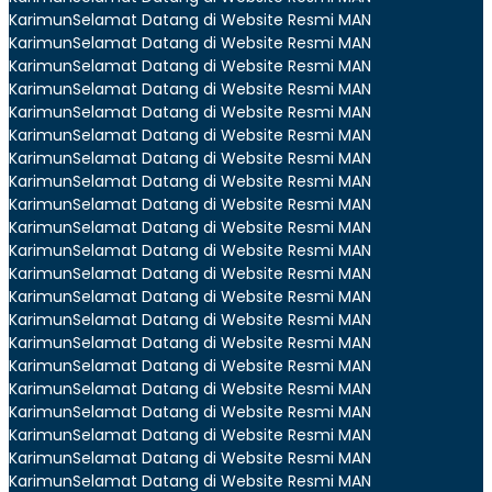
Karimun
Selamat Datang di Website Resmi MAN
Karimun
Selamat Datang di Website Resmi MAN
Karimun
Selamat Datang di Website Resmi MAN
Karimun
Selamat Datang di Website Resmi MAN
Karimun
Selamat Datang di Website Resmi MAN
Karimun
Selamat Datang di Website Resmi MAN
Karimun
Selamat Datang di Website Resmi MAN
Karimun
Selamat Datang di Website Resmi MAN
Karimun
Selamat Datang di Website Resmi MAN
Karimun
Selamat Datang di Website Resmi MAN
Karimun
Selamat Datang di Website Resmi MAN
Karimun
Selamat Datang di Website Resmi MAN
Karimun
Selamat Datang di Website Resmi MAN
Karimun
Selamat Datang di Website Resmi MAN
Karimun
Selamat Datang di Website Resmi MAN
Karimun
Selamat Datang di Website Resmi MAN
Karimun
Selamat Datang di Website Resmi MAN
Karimun
Selamat Datang di Website Resmi MAN
Karimun
Selamat Datang di Website Resmi MAN
Karimun
Selamat Datang di Website Resmi MAN
Karimun
Selamat Datang di Website Resmi MAN