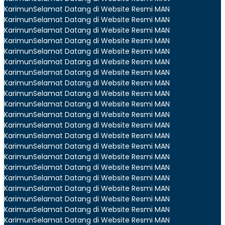
Karimun
Selamat Datang di Website Resmi MAN
Karimun
Selamat Datang di Website Resmi MAN
Karimun
Selamat Datang di Website Resmi MAN
Karimun
Selamat Datang di Website Resmi MAN
Karimun
Selamat Datang di Website Resmi MAN
Karimun
Selamat Datang di Website Resmi MAN
Karimun
Selamat Datang di Website Resmi MAN
Karimun
Selamat Datang di Website Resmi MAN
Karimun
Selamat Datang di Website Resmi MAN
Karimun
Selamat Datang di Website Resmi MAN
Karimun
Selamat Datang di Website Resmi MAN
Karimun
Selamat Datang di Website Resmi MAN
Karimun
Selamat Datang di Website Resmi MAN
Karimun
Selamat Datang di Website Resmi MAN
Karimun
Selamat Datang di Website Resmi MAN
Karimun
Selamat Datang di Website Resmi MAN
Karimun
Selamat Datang di Website Resmi MAN
Karimun
Selamat Datang di Website Resmi MAN
Karimun
Selamat Datang di Website Resmi MAN
Karimun
Selamat Datang di Website Resmi MAN
Karimun
Selamat Datang di Website Resmi MAN