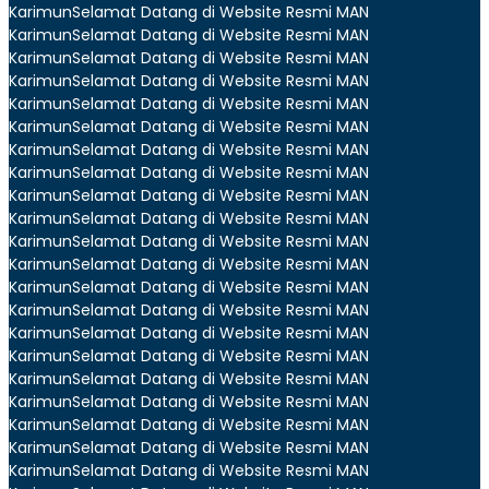
Karimun
Selamat Datang di Website Resmi MAN
Karimun
Selamat Datang di Website Resmi MAN
Karimun
Selamat Datang di Website Resmi MAN
Karimun
Selamat Datang di Website Resmi MAN
Karimun
Selamat Datang di Website Resmi MAN
Karimun
Selamat Datang di Website Resmi MAN
Karimun
Selamat Datang di Website Resmi MAN
Karimun
Selamat Datang di Website Resmi MAN
Karimun
Selamat Datang di Website Resmi MAN
Karimun
Selamat Datang di Website Resmi MAN
Karimun
Selamat Datang di Website Resmi MAN
Karimun
Selamat Datang di Website Resmi MAN
Karimun
Selamat Datang di Website Resmi MAN
Karimun
Selamat Datang di Website Resmi MAN
Karimun
Selamat Datang di Website Resmi MAN
Karimun
Selamat Datang di Website Resmi MAN
Karimun
Selamat Datang di Website Resmi MAN
Karimun
Selamat Datang di Website Resmi MAN
Karimun
Selamat Datang di Website Resmi MAN
Karimun
Selamat Datang di Website Resmi MAN
Karimun
Selamat Datang di Website Resmi MAN