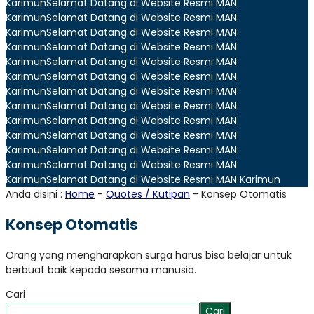
Karimun
Selamat Datang di Website Resmi MAN
Karimun
Selamat Datang di Website Resmi MAN
Karimun
Selamat Datang di Website Resmi MAN
Karimun
Selamat Datang di Website Resmi MAN
Karimun
Selamat Datang di Website Resmi MAN
Karimun
Selamat Datang di Website Resmi MAN
Karimun
Selamat Datang di Website Resmi MAN
Karimun
Selamat Datang di Website Resmi MAN
Karimun
Selamat Datang di Website Resmi MAN
Karimun
Selamat Datang di Website Resmi MAN
Karimun
Selamat Datang di Website Resmi MAN
Karimun
Selamat Datang di Website Resmi MAN
Karimun
Selamat Datang di Website Resmi MAN Karimun
Anda disini :
Home
-
Quotes / Kutipan
- Konsep Otomatis
Konsep Otomatis
Orang yang mengharapkan surga harus bisa belajar untuk
berbuat baik kepada sesama manusia.
Cari
Cari