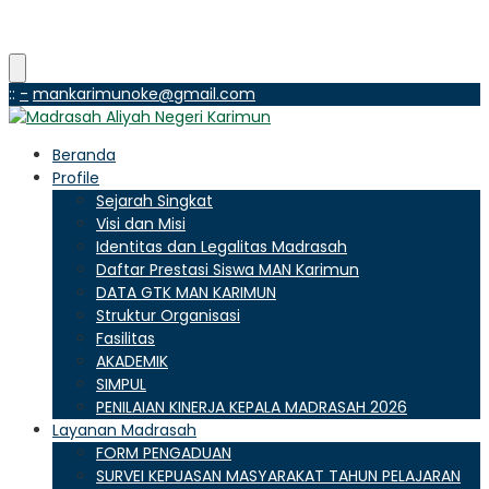
:
:
-
mankarimunoke@gmail.com
Beranda
Profile
Sejarah Singkat
Visi dan Misi
Identitas dan Legalitas Madrasah
Daftar Prestasi Siswa MAN Karimun
DATA GTK MAN KARIMUN
Struktur Organisasi
Fasilitas
AKADEMIK
SIMPUL
PENILAIAN KINERJA KEPALA MADRASAH 2026
Layanan Madrasah
FORM PENGADUAN
SURVEI KEPUASAN MASYARAKAT TAHUN PELAJARAN