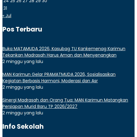
24
25
26
27
28
29
30
31
« Jul
Pos Terbaru
Buka MATAMUDA 2026, Kasubag TU Kankemenag Karimun
Tekankan Madrasah Harus Aman dan Menyenangkan
2 minggu yang lalu
MAN Karimun Gelar PRAMATMUDA 2026, Sosialisasikan
Kegiatan Berbasis Harmoni, Moderasi dan Asr
2 minggu yang lalu
Sinergi Madrasah dan Orang Tua: MAN Karimun Matangkan
Persiapan Murid Baru TP 2026/2027
2 minggu yang lalu
Info Sekolah