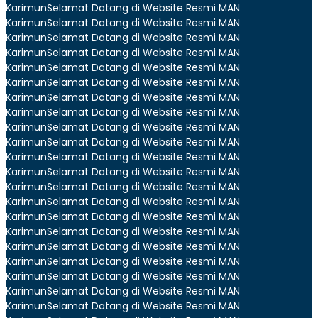
Karimun
Selamat Datang di Website Resmi MAN
Karimun
Selamat Datang di Website Resmi MAN
Karimun
Selamat Datang di Website Resmi MAN
Karimun
Selamat Datang di Website Resmi MAN
Karimun
Selamat Datang di Website Resmi MAN
Karimun
Selamat Datang di Website Resmi MAN
Karimun
Selamat Datang di Website Resmi MAN
Karimun
Selamat Datang di Website Resmi MAN
Karimun
Selamat Datang di Website Resmi MAN
Karimun
Selamat Datang di Website Resmi MAN
Karimun
Selamat Datang di Website Resmi MAN
Karimun
Selamat Datang di Website Resmi MAN
Karimun
Selamat Datang di Website Resmi MAN
Karimun
Selamat Datang di Website Resmi MAN
Karimun
Selamat Datang di Website Resmi MAN
Karimun
Selamat Datang di Website Resmi MAN
Karimun
Selamat Datang di Website Resmi MAN
Karimun
Selamat Datang di Website Resmi MAN
Karimun
Selamat Datang di Website Resmi MAN
Karimun
Selamat Datang di Website Resmi MAN
Karimun
Selamat Datang di Website Resmi MAN