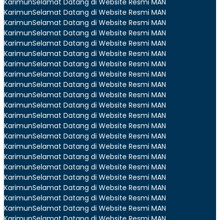
Karimun
Selamat Datang di Website Resmi MAN
Karimun
Selamat Datang di Website Resmi MAN
Karimun
Selamat Datang di Website Resmi MAN
Karimun
Selamat Datang di Website Resmi MAN
Karimun
Selamat Datang di Website Resmi MAN
Karimun
Selamat Datang di Website Resmi MAN
Karimun
Selamat Datang di Website Resmi MAN
Karimun
Selamat Datang di Website Resmi MAN
Karimun
Selamat Datang di Website Resmi MAN
Karimun
Selamat Datang di Website Resmi MAN
Karimun
Selamat Datang di Website Resmi MAN
Karimun
Selamat Datang di Website Resmi MAN
Karimun
Selamat Datang di Website Resmi MAN
Karimun
Selamat Datang di Website Resmi MAN
Karimun
Selamat Datang di Website Resmi MAN
Karimun
Selamat Datang di Website Resmi MAN
Karimun
Selamat Datang di Website Resmi MAN
Karimun
Selamat Datang di Website Resmi MAN
Karimun
Selamat Datang di Website Resmi MAN
Karimun
Selamat Datang di Website Resmi MAN
Karimun
Selamat Datang di Website Resmi MAN
Karimun
Selamat Datang di Website Resmi MAN