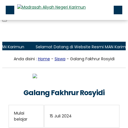
Beranda
Profile
AN Karimun
Selamat Datang di Website Resmi MAN Karimun
Layanan Madrasah
Anda disini :
Home
-
Siswa
- Galang Fakhrur Rosyidi
Zona Integritas
Data
Aplikasi
Galang Fakhrur Rosyidi
PMB (Penerimaan Murid Baru)
Mulai
15 Juli 2024
belajar