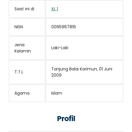
Saat ini di
XI. 1
NISN
0095967816
Jenis
Laki-Laki
Kelamin
Tanjung Balai Karimun, 01 Juni
T.T.L
2009
Agama
Islam
Profil