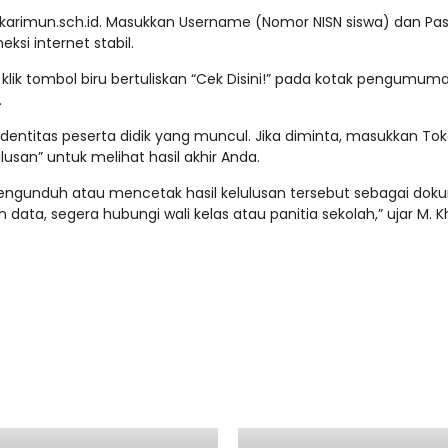
ankarimun.sch.id. Masukkan Username (Nomor NISN siswa) dan Pa
eksi internet stabil.
, klik tombol biru bertuliskan “Cek Disini!” pada kotak pengumum
.
a identitas peserta didik yang muncul. Jika diminta, masukkan Tok
ulusan” untuk melihat hasil akhir Anda.
engunduh atau mencetak hasil kelulusan tersebut sebagai do
 data, segera hubungi wali kelas atau panitia sekolah,” ujar M. Kha