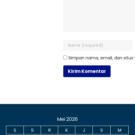
Simpan nama, email, dan situs
Mei 2026
S
S
R
K
J
S
M