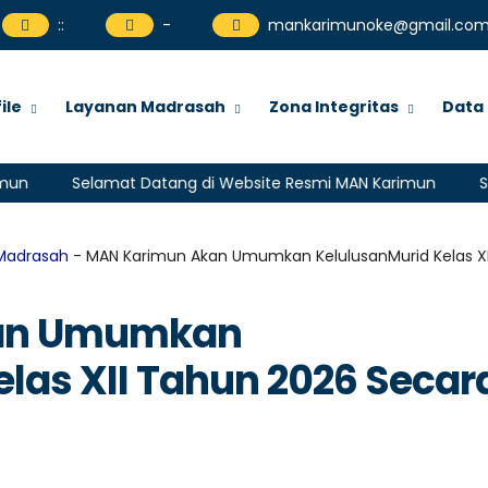
:
:
-
mankarimunoke@gmail.co
ile
Layanan Madrasah
Zona Integritas
Data
Selamat Datang di Website Resmi MAN Karimun
Selamat
Madrasah
- MAN Karimun Akan Umumkan KelulusanMurid Kelas XI
an Umumkan
las XII Tahun 2026 Secar