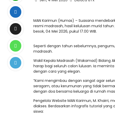
Sen, 4 Mei 2026
Dibaca 87x
MAN ​Karimun (Humas) – Suasana mendebarka
resmi madrasah, hasil kelulusan murid tahu
besok, 04 Mei 2026, pukul 17.00 WIB.
​Seperti dengan tahun sebelumnya, pengumum
madrasah.
Wakil Kepala Madrasah (Wakamad) Bidang 
harap bagi seluruh calon lulusan. Ia meminta
dengan cara yang elegan.
​”Kami mengimbau dengan sangat agar seluruh 
seragam, atau kerumunan yang tidak bermanf
dengan doa bersama keluarga di rumah masi
Pengelola Website MAN Karimun, M. Khairri,
diakses. Berdasarkan infografis tutorial yang d
siswa: