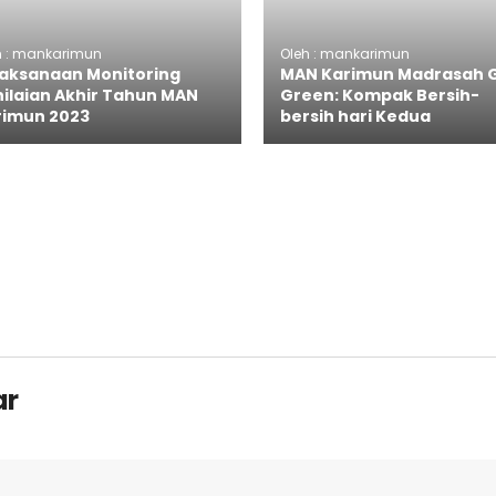
h : mankarimun
Oleh : mankarimun
laksanaan Monitoring
MAN Karimun Madrasah 
ilaian Akhir Tahun MAN
Green: Kompak Bersih-
rimun 2023
bersih hari Kedua
ar