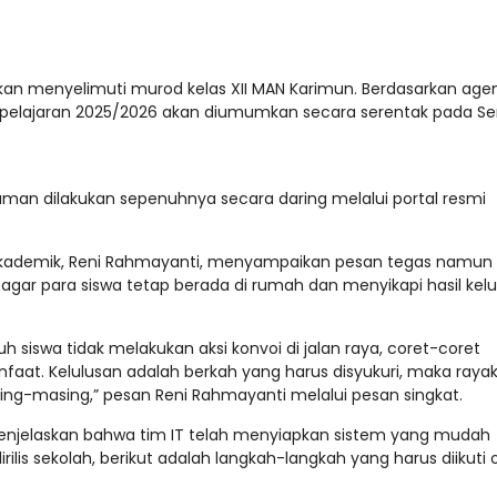
n menyelimuti murod kelas XII MAN Karimun. Berdasarkan age
n pelajaran 2025/2026 akan diumumkan secara serentak pada Se
an dilakukan sepenuhnya secara daring melalui portal resmi
Akademik, Reni Rahmayanti, menyampaikan pesan tegas namun
 agar para siswa tetap berada di rumah dan menyikapi hasil kel
siswa tidak melakukan aksi konvoi di jalan raya, coret-coret
aat. Kelulusan adalah berkah yang harus disyukuri, maka raya
ng-masing,” pesan Reni Rahmayanti melalui pesan singkat.
 menjelaskan bahwa tim IT telah menyiapkan sistem yang mudah
irilis sekolah, berikut adalah langkah-langkah yang harus diikuti 