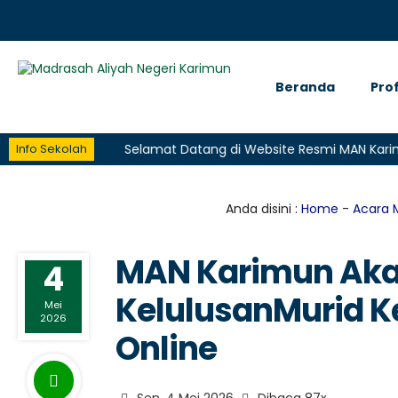
Beranda
Prof
Karimun
Selamat Datang di Website Resmi MAN Karimun
Info Sekolah
Anda disini :
Home
-
Acara 
MAN Karimun Ak
4
KelulusanMurid Ke
Mei
2026
Online