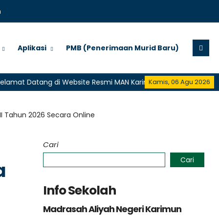
m
Aplikasi
PMB (Penerimaan Murid Baru)
 Datang di Website Resmi MAN Karimun
Selamat Datang di
Kamis, 06 Agu 2026
I Tahun 2026 Secara Online
Cari
Cari
a
Info Sekolah
Madrasah Aliyah Negeri Karimun