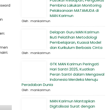
Pastikan Kesiapan, Pengawas
Pembina Lakukan Monitoring
ssword
Pelaksanaan MATAMUDA di
MAN Karimun
an
Oleh : mankarimun
Delapan Guru MAN Karimun
en:
Ikuti Pelatihan Metodologi
Pembelajaran, Kuasai Model
kumen
dan Kurikulum Berbasis Cinta
irri.
Oleh : mankarimun
GTK MAN Karimun Peringati
Hari Santri 2025, Kuatkan
Peran Santri dalam Mengawal
Indonesia Merdeka Menuju
Peradaban Dunia
Oleh : mankarimun
MAN Karimun Mantapkan
Digitalisasi Surat dengan