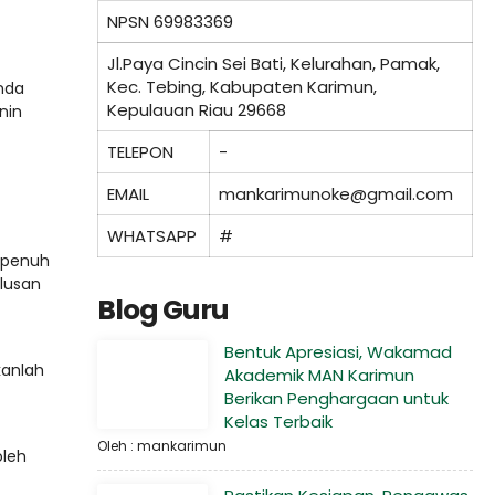
NPSN
69983369
Jl.Paya Cincin Sei Bati, Kelurahan, Pamak,
Kec. Tebing, Kabupaten Karimun,
nda
Kepulauan Riau 29668
nin
TELEPON
-
EMAIL
mankarimunoke@gmail.com
WHATSAPP
#
 penuh
ulusan
Blog Guru
Bentuk Apresiasi, Wakamad
kanlah
Akademik MAN Karimun
Berikan Penghargaan untuk
Kelas Terbaik
Oleh : mankarimun
oleh