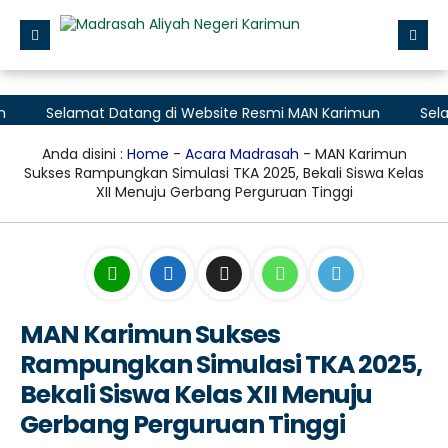
Beranda
Selamat Datang di Website Resmi MAN Karimun
Selamat D
Profile
Anda disini :
Home
-
Acara Madrasah
- MAN Karimun
Layanan Madrasah
Sukses Rampungkan Simulasi TKA 2025, Bekali Siswa Kelas
XII Menuju Gerbang Perguruan Tinggi
Zona Integritas
Data
Aplikasi
PMB (Penerimaan Murid Baru)
MAN Karimun Sukses
Rampungkan Simulasi TKA 2025,
Bekali Siswa Kelas XII Menuju
Gerbang Perguruan Tinggi