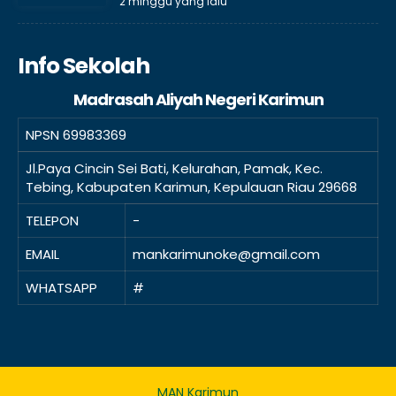
2 minggu yang lalu
Info Sekolah
Madrasah Aliyah Negeri Karimun
NPSN
69983369
Jl.Paya Cincin Sei Bati, Kelurahan, Pamak, Kec.
Tebing, Kabupaten Karimun, Kepulauan Riau 29668
TELEPON
-
EMAIL
mankarimunoke@gmail.com
WHATSAPP
#
MAN Karimun