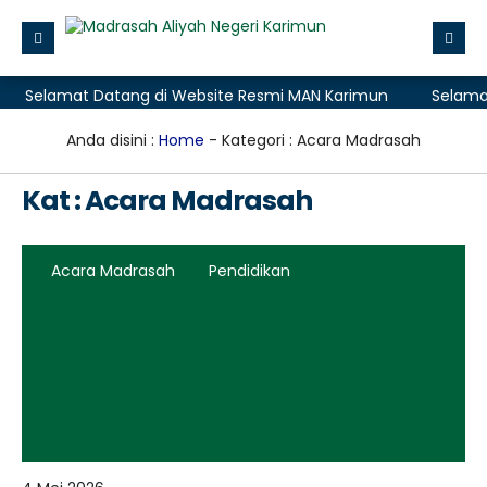
amat Datang di Website Resmi MAN Karimun
Selamat Datan
Beranda
Profile
Anda disini :
Home
-
Kategori : Acara Madrasah
Layanan Madrasah
Kat : Acara Madrasah
Zona Integritas
Data
Acara Madrasah
Pendidikan
Aplikasi
PMB (Penerimaan Murid Baru)