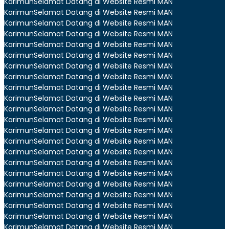
Karimun
Selamat Datang di Website Resmi MAN
Karimun
Selamat Datang di Website Resmi MAN
Karimun
Selamat Datang di Website Resmi MAN
Karimun
Selamat Datang di Website Resmi MAN
Karimun
Selamat Datang di Website Resmi MAN
Karimun
Selamat Datang di Website Resmi MAN
Karimun
Selamat Datang di Website Resmi MAN
Karimun
Selamat Datang di Website Resmi MAN
Karimun
Selamat Datang di Website Resmi MAN
Karimun
Selamat Datang di Website Resmi MAN
Karimun
Selamat Datang di Website Resmi MAN
Karimun
Selamat Datang di Website Resmi MAN
Karimun
Selamat Datang di Website Resmi MAN
Karimun
Selamat Datang di Website Resmi MAN
Karimun
Selamat Datang di Website Resmi MAN
Karimun
Selamat Datang di Website Resmi MAN
Karimun
Selamat Datang di Website Resmi MAN
Karimun
Selamat Datang di Website Resmi MAN
Karimun
Selamat Datang di Website Resmi MAN
Karimun
Selamat Datang di Website Resmi MAN
Karimun
Selamat Datang di Website Resmi MAN
Karimun
Selamat Datang di Website Resmi MAN