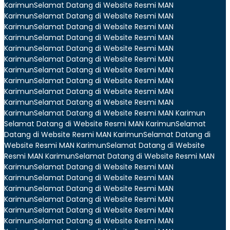
Karimun
Selamat Datang di Website Resmi MAN
Karimun
Selamat Datang di Website Resmi MAN
Karimun
Selamat Datang di Website Resmi MAN
Karimun
Selamat Datang di Website Resmi MAN
Karimun
Selamat Datang di Website Resmi MAN
Karimun
Selamat Datang di Website Resmi MAN
Karimun
Selamat Datang di Website Resmi MAN
Karimun
Selamat Datang di Website Resmi MAN
Karimun
Selamat Datang di Website Resmi MAN
Karimun
Selamat Datang di Website Resmi MAN
Karimun
Selamat Datang di Website Resmi MAN Karimun
Selamat Datang di Website Resmi MAN Karimun
Selamat
Datang di Website Resmi MAN Karimun
Selamat Datang di
Website Resmi MAN Karimun
Selamat Datang di Website
Resmi MAN Karimun
Selamat Datang di Website Resmi MAN
Karimun
Selamat Datang di Website Resmi MAN
Karimun
Selamat Datang di Website Resmi MAN
Karimun
Selamat Datang di Website Resmi MAN
Karimun
Selamat Datang di Website Resmi MAN
Karimun
Selamat Datang di Website Resmi MAN
Karimun
Selamat Datang di Website Resmi MAN