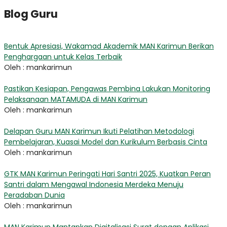
Blog Guru
Bentuk Apresiasi, Wakamad Akademik MAN Karimun Berikan
Penghargaan untuk Kelas Terbaik
Oleh : mankarimun
Pastikan Kesiapan, Pengawas Pembina Lakukan Monitoring
Pelaksanaan MATAMUDA di MAN Karimun
Oleh : mankarimun
Delapan Guru MAN Karimun Ikuti Pelatihan Metodologi
Pembelajaran, Kuasai Model dan Kurikulum Berbasis Cinta
Oleh : mankarimun
GTK MAN Karimun Peringati Hari Santri 2025, Kuatkan Peran
Santri dalam Mengawal Indonesia Merdeka Menuju
Peradaban Dunia
Oleh : mankarimun
MAN Karimun Mantapkan Digitalisasi Surat dengan Aplikasi