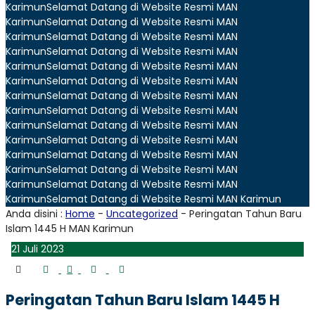
Karimun
Selamat Datang di Website Resmi MAN
Karimun
Selamat Datang di Website Resmi MAN
Karimun
Selamat Datang di Website Resmi MAN
Karimun
Selamat Datang di Website Resmi MAN
Karimun
Selamat Datang di Website Resmi MAN
Karimun
Selamat Datang di Website Resmi MAN
Karimun
Selamat Datang di Website Resmi MAN
Karimun
Selamat Datang di Website Resmi MAN
Karimun
Selamat Datang di Website Resmi MAN
Karimun
Selamat Datang di Website Resmi MAN
Karimun
Selamat Datang di Website Resmi MAN
Karimun
Selamat Datang di Website Resmi MAN
Karimun
Selamat Datang di Website Resmi MAN
Karimun
Selamat Datang di Website Resmi MAN Karimun
Anda disini :
Home
-
Uncategorized
- Peringatan Tahun Baru
Islam 1445 H MAN Karimun
21
Juli
2023
Peringatan Tahun Baru Islam 1445 H