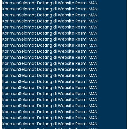
Karimun
Selamat Datang di Website Resmi MAN
Karimun
Selamat Datang di Website Resmi MAN
Karimun
Selamat Datang di Website Resmi MAN
Karimun
Selamat Datang di Website Resmi MAN
Karimun
Selamat Datang di Website Resmi MAN
Karimun
Selamat Datang di Website Resmi MAN
Karimun
Selamat Datang di Website Resmi MAN
Karimun
Selamat Datang di Website Resmi MAN
Karimun
Selamat Datang di Website Resmi MAN
Karimun
Selamat Datang di Website Resmi MAN
Karimun
Selamat Datang di Website Resmi MAN
Karimun
Selamat Datang di Website Resmi MAN
Karimun
Selamat Datang di Website Resmi MAN
Karimun
Selamat Datang di Website Resmi MAN
Karimun
Selamat Datang di Website Resmi MAN
Karimun
Selamat Datang di Website Resmi MAN
Karimun
Selamat Datang di Website Resmi MAN
Karimun
Selamat Datang di Website Resmi MAN
Karimun
Selamat Datang di Website Resmi MAN
Karimun
Selamat Datang di Website Resmi MAN
Karimun
Selamat Datang di Website Resmi MAN