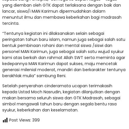
yang diemban oleh GTK dapat terlaksana dengan baik dan
lancar, siswa/i MAN Karimun dipermudahkan dalam
menuntut ilmu dan membawa keberkahan bagi madrasah
tercinta.
“Tentunya kegiatan ini dilaksanakan selain sebagai
peringatan tahun baru islam, namun juga sebagai salah satu
bentuk pembinaan rohani dan mental siswa /siswi dan
personel MAN Karimun, juga sebagai salah satu wujud syukur
kami atas berkah dan rahmat Allah SWT serta meminta agar
kedepannya MAN Karimun dapat sukses, maju mencetak
generasi milenial moderat, mandiri dan berkarakter tentunya
berakhlak mulia” sambung Reni.
Setelah penyerahan cinderamata ucapan terimakasih
kepada Ustad Moch Nasrudin, kegiatan dilanjutkan dengan
makan bersama seluruh siswa dan GTK Madrasah, sebagai
simbol mengawali tahun baru dengan segala bentu rasa
syukur, keberkahan dan keselamatan.
Post Views:
399