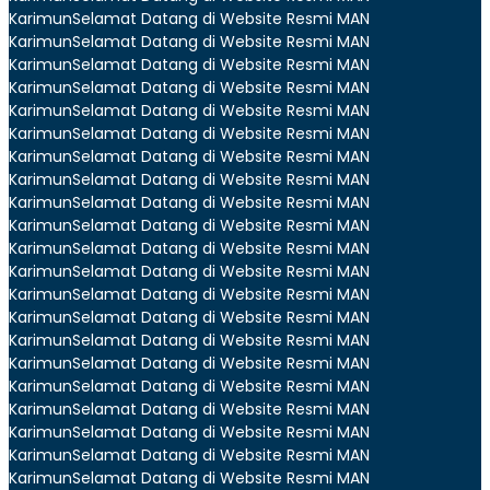
Karimun
Selamat Datang di Website Resmi MAN
Karimun
Selamat Datang di Website Resmi MAN
Karimun
Selamat Datang di Website Resmi MAN
Karimun
Selamat Datang di Website Resmi MAN
Karimun
Selamat Datang di Website Resmi MAN
Karimun
Selamat Datang di Website Resmi MAN
Karimun
Selamat Datang di Website Resmi MAN
Karimun
Selamat Datang di Website Resmi MAN
Karimun
Selamat Datang di Website Resmi MAN
Karimun
Selamat Datang di Website Resmi MAN
Karimun
Selamat Datang di Website Resmi MAN
Karimun
Selamat Datang di Website Resmi MAN
Karimun
Selamat Datang di Website Resmi MAN
Karimun
Selamat Datang di Website Resmi MAN
Karimun
Selamat Datang di Website Resmi MAN
Karimun
Selamat Datang di Website Resmi MAN
Karimun
Selamat Datang di Website Resmi MAN
Karimun
Selamat Datang di Website Resmi MAN
Karimun
Selamat Datang di Website Resmi MAN
Karimun
Selamat Datang di Website Resmi MAN
Karimun
Selamat Datang di Website Resmi MAN