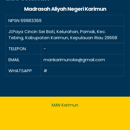
Madrasah Aliyah Negeri Karimun
NPSN
69983369
Jl.Paya Cincin Sei Bati, Kelurahan, Pamak, Kec.
Tebing, Kabupaten Karimun, Kepulauan Riau 29668
TELEPON
-
EMAIL
mankarimunoke@gmail.com
WHATSAPP
#
MAN Karimun