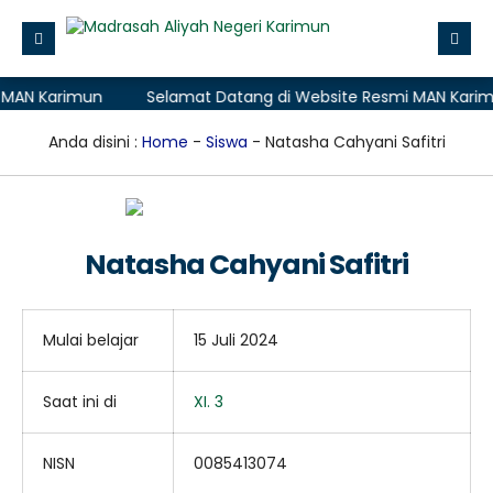
MAN Karimun
Selamat Datang di Website Resmi MAN Karimu
Beranda
Profile
Anda disini :
Home
-
Siswa
- Natasha Cahyani Safitri
Layanan Madrasah
Zona Integritas
Natasha Cahyani Safitri
Data
Aplikasi
Mulai belajar
15 Juli 2024
PMB (Penerimaan Murid Baru)
Saat ini di
XI. 3
NISN
0085413074