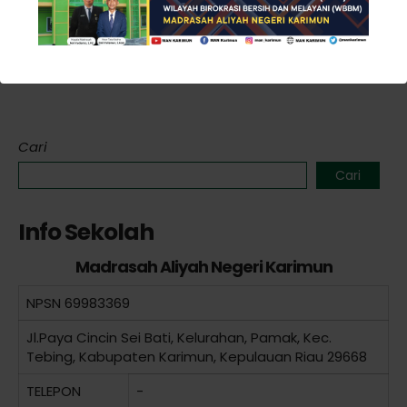
berikutnya.
Cari
Cari
Info Sekolah
Madrasah Aliyah Negeri Karimun
NPSN
69983369
Jl.Paya Cincin Sei Bati, Kelurahan, Pamak, Kec.
Tebing, Kabupaten Karimun, Kepulauan Riau 29668
TELEPON
-