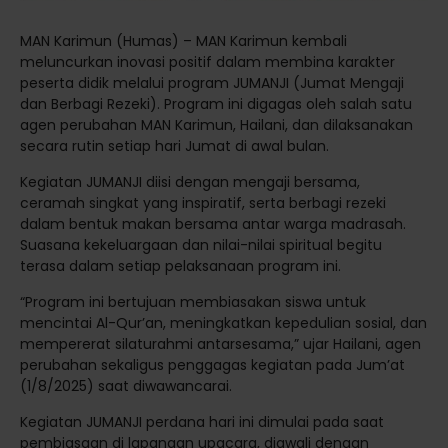
MAN Karimun (Humas) – MAN Karimun kembali
meluncurkan inovasi positif dalam membina karakter
peserta didik melalui program JUMANJI (Jumat Mengaji
dan Berbagi Rezeki). Program ini digagas oleh salah satu
agen perubahan MAN Karimun, Hailani, dan dilaksanakan
secara rutin setiap hari Jumat di awal bulan.
Kegiatan JUMANJI diisi dengan mengaji bersama,
ceramah singkat yang inspiratif, serta berbagi rezeki
dalam bentuk makan bersama antar warga madrasah.
Suasana kekeluargaan dan nilai-nilai spiritual begitu
terasa dalam setiap pelaksanaan program ini.
“Program ini bertujuan membiasakan siswa untuk
mencintai Al-Qur’an, meningkatkan kepedulian sosial, dan
mempererat silaturahmi antarsesama,” ujar Hailani, agen
perubahan sekaligus penggagas kegiatan pada Jum’at
(1/8/2025) saat diwawancarai.
Kegiatan JUMANJI perdana hari ini dimulai pada saat
pembiasaan di lapangan upacara, diawali dengan