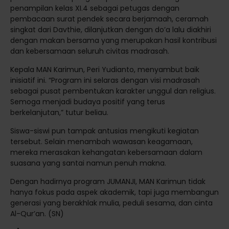
penampilan kelas XI.4 sebagai petugas dengan
pembacaan surat pendek secara berjamaah, ceramah
singkat dari Davthie, dilanjutkan dengan do’a lalu diakhiri
dengan makan bersama yang merupakan hasil kontribusi
dan kebersamaan seluruh civitas madrasah.
Kepala MAN Karimun, Peri Yudianto, menyambut baik
inisiatif ini. “Program ini selaras dengan visi madrasah
sebagai pusat pembentukan karakter unggul dan religius.
Semoga menjadi budaya positif yang terus
berkelanjutan,” tutur beliau.
Siswa-siswi pun tampak antusias mengikuti kegiatan
tersebut. Selain menambah wawasan keagamaan,
mereka merasakan kehangatan kebersamaan dalam
suasana yang santai namun penuh makna.
Dengan hadirnya program JUMANJI, MAN Karimun tidak
hanya fokus pada aspek akademik, tapi juga membangun
generasi yang berakhlak mulia, peduli sesama, dan cinta
Al-Qur’an. (SN)