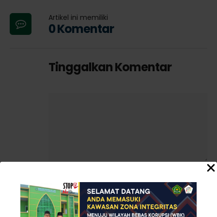
Artikel ini memiliki
0 Komentar
Tinggalkan Komentar
Simpan nama, email, dan situs web saya
pada peramban ini untuk komentar saya