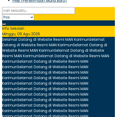
PMB (Penerimaan Murid Baru)
Info Sekolah
Minggu, 09 Agu 2026
Selamat Datang di Website Resmi MAN Karimun
Selamat
Datang di Website Resmi MAN Karimun
Selamat Datang di
Website Resmi MAN Karimun
Selamat Datang di Website
Resmi MAN Karimun
Selamat Datang di Website Resmi MAN
Karimun
Selamat Datang di Website Resmi MAN
Karimun
Selamat Datang di Website Resmi MAN
Karimun
Selamat Datang di Website Resmi MAN
Karimun
Selamat Datang di Website Resmi MAN
Karimun
Selamat Datang di Website Resmi MAN
Karimun
Selamat Datang di Website Resmi MAN
Karimun
Selamat Datang di Website Resmi MAN
Karimun
Selamat Datang di Website Resmi MAN
Karimun
Selamat Datang di Website Resmi MAN
Karimun
Selamat Datang di Website Resmi MAN
Karimun
Selamat Datang di Website Resmi MAN