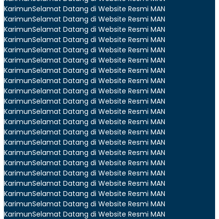
Karimun
Selamat Datang di Website Resmi MAN
Karimun
Selamat Datang di Website Resmi MAN
Karimun
Selamat Datang di Website Resmi MAN
Karimun
Selamat Datang di Website Resmi MAN
Karimun
Selamat Datang di Website Resmi MAN
Karimun
Selamat Datang di Website Resmi MAN
Karimun
Selamat Datang di Website Resmi MAN
Karimun
Selamat Datang di Website Resmi MAN
Karimun
Selamat Datang di Website Resmi MAN
Karimun
Selamat Datang di Website Resmi MAN
Karimun
Selamat Datang di Website Resmi MAN
Karimun
Selamat Datang di Website Resmi MAN
Karimun
Selamat Datang di Website Resmi MAN
Karimun
Selamat Datang di Website Resmi MAN
Karimun
Selamat Datang di Website Resmi MAN
Karimun
Selamat Datang di Website Resmi MAN
Karimun
Selamat Datang di Website Resmi MAN
Karimun
Selamat Datang di Website Resmi MAN
Karimun
Selamat Datang di Website Resmi MAN
Karimun
Selamat Datang di Website Resmi MAN
Karimun
Selamat Datang di Website Resmi MAN