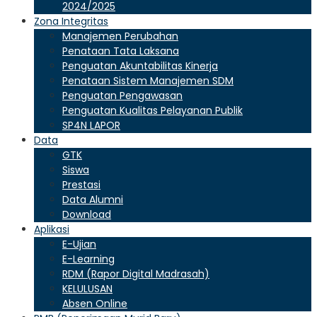
2024/2025
Zona Integritas
Manajemen Perubahan
Penataan Tata Laksana
Penguatan Akuntabilitas Kinerja
Penataan Sistem Manajemen SDM
Penguatan Pengawasan
Penguatan Kualitas Pelayanan Publik
SP4N LAPOR
Data
GTK
Siswa
Prestasi
Data Alumni
Download
Aplikasi
E-Ujian
E-Learning
RDM (Rapor Digital Madrasah)
KELULUSAN
Absen Online