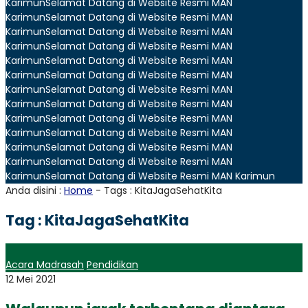
Karimun
Selamat Datang di Website Resmi MAN
Karimun
Selamat Datang di Website Resmi MAN
Karimun
Selamat Datang di Website Resmi MAN
Karimun
Selamat Datang di Website Resmi MAN
Karimun
Selamat Datang di Website Resmi MAN
Karimun
Selamat Datang di Website Resmi MAN
Karimun
Selamat Datang di Website Resmi MAN
Karimun
Selamat Datang di Website Resmi MAN
Karimun
Selamat Datang di Website Resmi MAN
Karimun
Selamat Datang di Website Resmi MAN
Karimun
Selamat Datang di Website Resmi MAN
Karimun
Selamat Datang di Website Resmi MAN
Karimun
Selamat Datang di Website Resmi MAN Karimun
Anda disini :
Home
-
Tags : KitaJagaSehatKita
Tag : KitaJagaSehatKita
Acara Madrasah
Pendidikan
12 Mei 2021