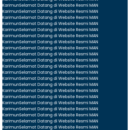
Karimun
Selamat Datang di Website Resmi MAN
Karimun
Selamat Datang di Website Resmi MAN
Karimun
Selamat Datang di Website Resmi MAN
Karimun
Selamat Datang di Website Resmi MAN
Karimun
Selamat Datang di Website Resmi MAN
Karimun
Selamat Datang di Website Resmi MAN
Karimun
Selamat Datang di Website Resmi MAN
Karimun
Selamat Datang di Website Resmi MAN
Karimun
Selamat Datang di Website Resmi MAN
Karimun
Selamat Datang di Website Resmi MAN
Karimun
Selamat Datang di Website Resmi MAN
Karimun
Selamat Datang di Website Resmi MAN
Karimun
Selamat Datang di Website Resmi MAN
Karimun
Selamat Datang di Website Resmi MAN
Karimun
Selamat Datang di Website Resmi MAN
Karimun
Selamat Datang di Website Resmi MAN
Karimun
Selamat Datang di Website Resmi MAN
Karimun
Selamat Datang di Website Resmi MAN
Karimun
Selamat Datang di Website Resmi MAN
Karimun
Selamat Datang di Website Resmi MAN
Karimun
Selamat Datang di Website Resmi MAN