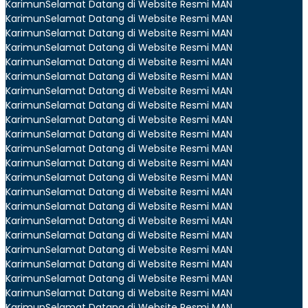
Karimun
Selamat Datang di Website Resmi MAN
Karimun
Selamat Datang di Website Resmi MAN
Karimun
Selamat Datang di Website Resmi MAN
Karimun
Selamat Datang di Website Resmi MAN
Karimun
Selamat Datang di Website Resmi MAN
Karimun
Selamat Datang di Website Resmi MAN
Karimun
Selamat Datang di Website Resmi MAN
Karimun
Selamat Datang di Website Resmi MAN
Karimun
Selamat Datang di Website Resmi MAN
Karimun
Selamat Datang di Website Resmi MAN
Karimun
Selamat Datang di Website Resmi MAN
Karimun
Selamat Datang di Website Resmi MAN
Karimun
Selamat Datang di Website Resmi MAN
Karimun
Selamat Datang di Website Resmi MAN
Karimun
Selamat Datang di Website Resmi MAN
Karimun
Selamat Datang di Website Resmi MAN
Karimun
Selamat Datang di Website Resmi MAN
Karimun
Selamat Datang di Website Resmi MAN
Karimun
Selamat Datang di Website Resmi MAN
Karimun
Selamat Datang di Website Resmi MAN
Karimun
Selamat Datang di Website Resmi MAN
Karimun
Selamat Datang di Website Resmi MAN