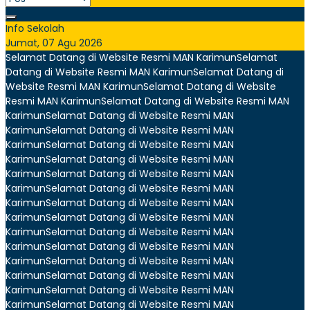
Info Sekolah
Jumat, 07 Agu 2026
Selamat Datang di Website Resmi MAN Karimun
Selamat
Datang di Website Resmi MAN Karimun
Selamat Datang di
Website Resmi MAN Karimun
Selamat Datang di Website
Resmi MAN Karimun
Selamat Datang di Website Resmi MAN
Karimun
Selamat Datang di Website Resmi MAN
Karimun
Selamat Datang di Website Resmi MAN
Karimun
Selamat Datang di Website Resmi MAN
Karimun
Selamat Datang di Website Resmi MAN
Karimun
Selamat Datang di Website Resmi MAN
Karimun
Selamat Datang di Website Resmi MAN
Karimun
Selamat Datang di Website Resmi MAN
Karimun
Selamat Datang di Website Resmi MAN
Karimun
Selamat Datang di Website Resmi MAN
Karimun
Selamat Datang di Website Resmi MAN
Karimun
Selamat Datang di Website Resmi MAN
Karimun
Selamat Datang di Website Resmi MAN
Karimun
Selamat Datang di Website Resmi MAN
Karimun
Selamat Datang di Website Resmi MAN