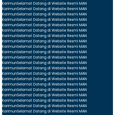
Karimun
Selamat Datang di Website Resmi MAN
Karimun
Selamat Datang di Website Resmi MAN
Karimun
Selamat Datang di Website Resmi MAN
Karimun
Selamat Datang di Website Resmi MAN
Karimun
Selamat Datang di Website Resmi MAN
Karimun
Selamat Datang di Website Resmi MAN
Karimun
Selamat Datang di Website Resmi MAN
Karimun
Selamat Datang di Website Resmi MAN
Karimun
Selamat Datang di Website Resmi MAN
Karimun
Selamat Datang di Website Resmi MAN
Karimun
Selamat Datang di Website Resmi MAN
Karimun
Selamat Datang di Website Resmi MAN
Karimun
Selamat Datang di Website Resmi MAN
Karimun
Selamat Datang di Website Resmi MAN
Karimun
Selamat Datang di Website Resmi MAN
Karimun
Selamat Datang di Website Resmi MAN
Karimun
Selamat Datang di Website Resmi MAN
Karimun
Selamat Datang di Website Resmi MAN
Karimun
Selamat Datang di Website Resmi MAN
Karimun
Selamat Datang di Website Resmi MAN
Karimun
Selamat Datang di Website Resmi MAN