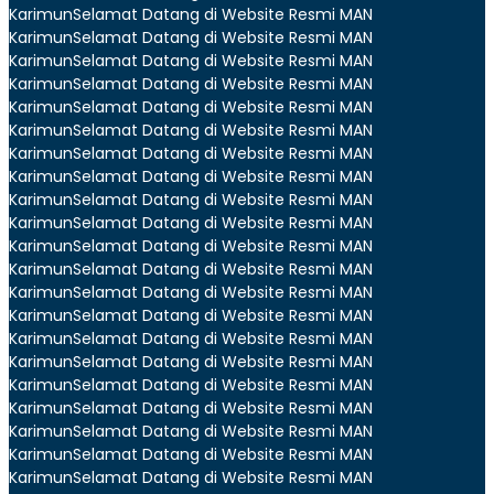
Karimun
Selamat Datang di Website Resmi MAN
Karimun
Selamat Datang di Website Resmi MAN
Karimun
Selamat Datang di Website Resmi MAN
Karimun
Selamat Datang di Website Resmi MAN
Karimun
Selamat Datang di Website Resmi MAN
Karimun
Selamat Datang di Website Resmi MAN
Karimun
Selamat Datang di Website Resmi MAN
Karimun
Selamat Datang di Website Resmi MAN
Karimun
Selamat Datang di Website Resmi MAN
Karimun
Selamat Datang di Website Resmi MAN
Karimun
Selamat Datang di Website Resmi MAN
Karimun
Selamat Datang di Website Resmi MAN
Karimun
Selamat Datang di Website Resmi MAN
Karimun
Selamat Datang di Website Resmi MAN
Karimun
Selamat Datang di Website Resmi MAN
Karimun
Selamat Datang di Website Resmi MAN
Karimun
Selamat Datang di Website Resmi MAN
Karimun
Selamat Datang di Website Resmi MAN
Karimun
Selamat Datang di Website Resmi MAN
Karimun
Selamat Datang di Website Resmi MAN
Karimun
Selamat Datang di Website Resmi MAN