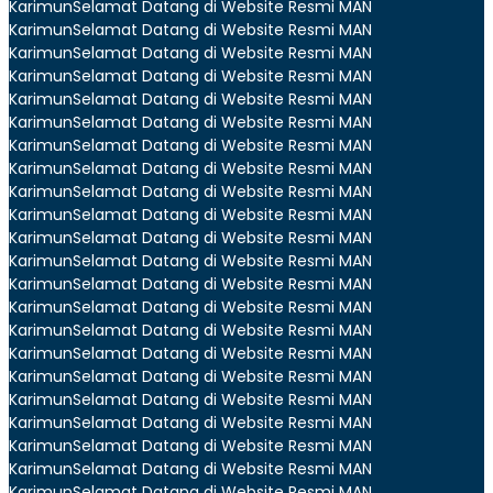
Karimun
Selamat Datang di Website Resmi MAN
Karimun
Selamat Datang di Website Resmi MAN
Karimun
Selamat Datang di Website Resmi MAN
Karimun
Selamat Datang di Website Resmi MAN
Karimun
Selamat Datang di Website Resmi MAN
Karimun
Selamat Datang di Website Resmi MAN
Karimun
Selamat Datang di Website Resmi MAN
Karimun
Selamat Datang di Website Resmi MAN
Karimun
Selamat Datang di Website Resmi MAN
Karimun
Selamat Datang di Website Resmi MAN
Karimun
Selamat Datang di Website Resmi MAN
Karimun
Selamat Datang di Website Resmi MAN
Karimun
Selamat Datang di Website Resmi MAN
Karimun
Selamat Datang di Website Resmi MAN
Karimun
Selamat Datang di Website Resmi MAN
Karimun
Selamat Datang di Website Resmi MAN
Karimun
Selamat Datang di Website Resmi MAN
Karimun
Selamat Datang di Website Resmi MAN
Karimun
Selamat Datang di Website Resmi MAN
Karimun
Selamat Datang di Website Resmi MAN
Karimun
Selamat Datang di Website Resmi MAN
Karimun
Selamat Datang di Website Resmi MAN