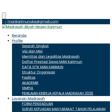
:
:
-
mankarimunoke@gmail.com
Beranda
Profile
Sejarah Singkat
Visi dan Misi
Identitas dan Legalitas Madrasah
Daftar Prestasi Siswa MAN Karimun
DATA GTK MAN KARIMUN
Struktur Organisasi
Fasilitas
AKADEMIK
SIMPUL
PENILAIAN KINERJA KEPALA MADRASAH 2026
Layanan Madrasah
FORM PENGADUAN
SURVEI KEPUASAN MASYARAKAT TAHUN PELAJARAN