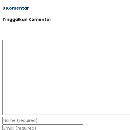
0 Komentar
Tinggalkan Komentar