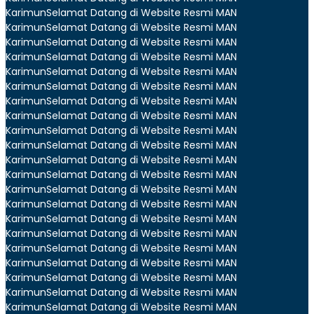
Karimun
Selamat Datang di Website Resmi MAN
Karimun
Selamat Datang di Website Resmi MAN
Karimun
Selamat Datang di Website Resmi MAN
Karimun
Selamat Datang di Website Resmi MAN
Karimun
Selamat Datang di Website Resmi MAN
Karimun
Selamat Datang di Website Resmi MAN
Karimun
Selamat Datang di Website Resmi MAN
Karimun
Selamat Datang di Website Resmi MAN
Karimun
Selamat Datang di Website Resmi MAN
Karimun
Selamat Datang di Website Resmi MAN
Karimun
Selamat Datang di Website Resmi MAN
Karimun
Selamat Datang di Website Resmi MAN
Karimun
Selamat Datang di Website Resmi MAN
Karimun
Selamat Datang di Website Resmi MAN
Karimun
Selamat Datang di Website Resmi MAN
Karimun
Selamat Datang di Website Resmi MAN
Karimun
Selamat Datang di Website Resmi MAN
Karimun
Selamat Datang di Website Resmi MAN
Karimun
Selamat Datang di Website Resmi MAN
Karimun
Selamat Datang di Website Resmi MAN
Karimun
Selamat Datang di Website Resmi MAN