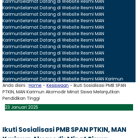
Karimun
Selamat Datang di Website Resmi MAN
Karimun
Selamat Datang di Website Resmi MAN
Karimun
Selamat Datang di Website Resmi MAN
Karimun
Selamat Datang di Website Resmi MAN
Karimun
Selamat Datang di Website Resmi MAN
Karimun
Selamat Datang di Website Resmi MAN
Karimun
Selamat Datang di Website Resmi MAN
Karimun
Selamat Datang di Website Resmi MAN
Karimun
Selamat Datang di Website Resmi MAN
Karimun
Selamat Datang di Website Resmi MAN
Karimun
Selamat Datang di Website Resmi MAN
Karimun
Selamat Datang di Website Resmi MAN
Karimun
Selamat Datang di Website Resmi MAN Karimun
Anda disini :
Home
-
Kesiswaan
- Ikuti Sosialisasi PMB SPAN
PTKIN, MAN Karimun Akomodir Minat Siswa Melanjutkan
Pendidikan Tinggi
23
Januari
2025
Ikuti Sosialisasi PMB SPAN PTKIN, MAN