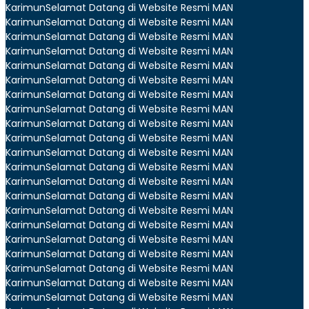
Karimun
Selamat Datang di Website Resmi MAN
Karimun
Selamat Datang di Website Resmi MAN
Karimun
Selamat Datang di Website Resmi MAN
Karimun
Selamat Datang di Website Resmi MAN
Karimun
Selamat Datang di Website Resmi MAN
Karimun
Selamat Datang di Website Resmi MAN
Karimun
Selamat Datang di Website Resmi MAN
Karimun
Selamat Datang di Website Resmi MAN
Karimun
Selamat Datang di Website Resmi MAN
Karimun
Selamat Datang di Website Resmi MAN
Karimun
Selamat Datang di Website Resmi MAN
Karimun
Selamat Datang di Website Resmi MAN
Karimun
Selamat Datang di Website Resmi MAN
Karimun
Selamat Datang di Website Resmi MAN
Karimun
Selamat Datang di Website Resmi MAN
Karimun
Selamat Datang di Website Resmi MAN
Karimun
Selamat Datang di Website Resmi MAN
Karimun
Selamat Datang di Website Resmi MAN
Karimun
Selamat Datang di Website Resmi MAN
Karimun
Selamat Datang di Website Resmi MAN
Karimun
Selamat Datang di Website Resmi MAN