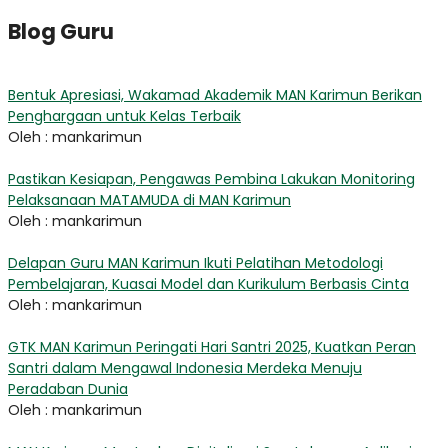
Blog Guru
Bentuk Apresiasi, Wakamad Akademik MAN Karimun Berikan
Penghargaan untuk Kelas Terbaik
Oleh : mankarimun
Pastikan Kesiapan, Pengawas Pembina Lakukan Monitoring
Pelaksanaan MATAMUDA di MAN Karimun
Oleh : mankarimun
Delapan Guru MAN Karimun Ikuti Pelatihan Metodologi
Pembelajaran, Kuasai Model dan Kurikulum Berbasis Cinta
Oleh : mankarimun
GTK MAN Karimun Peringati Hari Santri 2025, Kuatkan Peran
Santri dalam Mengawal Indonesia Merdeka Menuju
Peradaban Dunia
Oleh : mankarimun