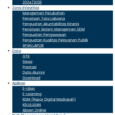
2024/2025
Zona Integritas
Manajemen Perubahan
Penataan Tata Laksana
Penguatan Akuntabilitas Kinerja
Penataan Sistem Manajemen SDM
Penguatan Pengawasan
Penguatan Kualitas Pelayanan Publik
SP4N LAPOR
Data
GTK
Siswa
Prestasi
Data Alumni
Download
Aplikasi
E-Ujian
E-Learning
RDM (Rapor Digital Madrasah)
KELULUSAN
Absen Online