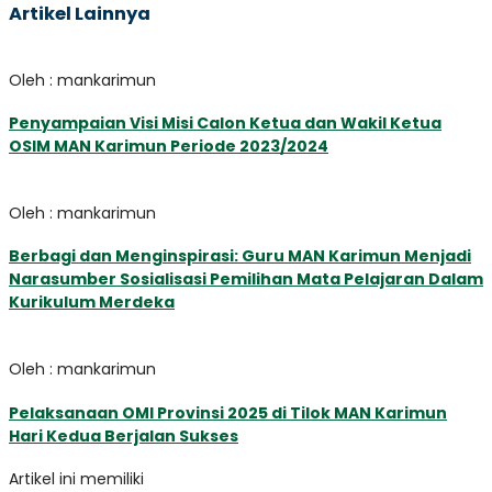
Artikel Lainnya
Oleh : mankarimun
Penyampaian Visi Misi Calon Ketua dan Wakil Ketua
OSIM MAN Karimun Periode 2023/2024
Oleh : mankarimun
Berbagi dan Menginspirasi: Guru MAN Karimun Menjadi
Narasumber Sosialisasi Pemilihan Mata Pelajaran Dalam
Kurikulum Merdeka
Oleh : mankarimun
Pelaksanaan OMI Provinsi 2025 di Tilok MAN Karimun
Hari Kedua Berjalan Sukses
Artikel ini memiliki