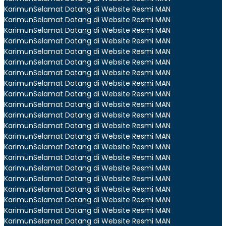
Karimun
Selamat Datang di Website Resmi MAN
Karimun
Selamat Datang di Website Resmi MAN
Karimun
Selamat Datang di Website Resmi MAN
Karimun
Selamat Datang di Website Resmi MAN
Karimun
Selamat Datang di Website Resmi MAN
Karimun
Selamat Datang di Website Resmi MAN
Karimun
Selamat Datang di Website Resmi MAN
Karimun
Selamat Datang di Website Resmi MAN
Karimun
Selamat Datang di Website Resmi MAN
Karimun
Selamat Datang di Website Resmi MAN
Karimun
Selamat Datang di Website Resmi MAN
Karimun
Selamat Datang di Website Resmi MAN
Karimun
Selamat Datang di Website Resmi MAN
Karimun
Selamat Datang di Website Resmi MAN
Karimun
Selamat Datang di Website Resmi MAN
Karimun
Selamat Datang di Website Resmi MAN
Karimun
Selamat Datang di Website Resmi MAN
Karimun
Selamat Datang di Website Resmi MAN
Karimun
Selamat Datang di Website Resmi MAN
Karimun
Selamat Datang di Website Resmi MAN
Karimun
Selamat Datang di Website Resmi MAN