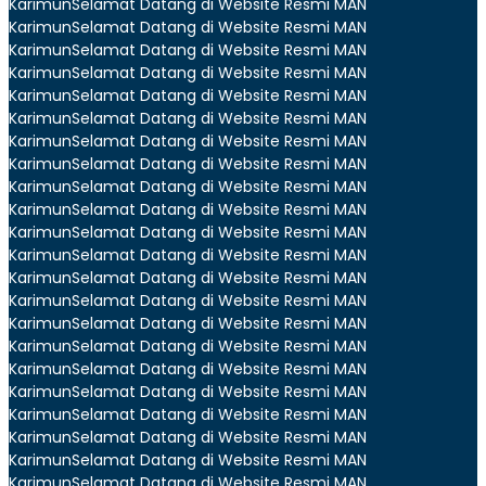
Karimun
Selamat Datang di Website Resmi MAN
Karimun
Selamat Datang di Website Resmi MAN
Karimun
Selamat Datang di Website Resmi MAN
Karimun
Selamat Datang di Website Resmi MAN
Karimun
Selamat Datang di Website Resmi MAN
Karimun
Selamat Datang di Website Resmi MAN
Karimun
Selamat Datang di Website Resmi MAN
Karimun
Selamat Datang di Website Resmi MAN
Karimun
Selamat Datang di Website Resmi MAN
Karimun
Selamat Datang di Website Resmi MAN
Karimun
Selamat Datang di Website Resmi MAN
Karimun
Selamat Datang di Website Resmi MAN
Karimun
Selamat Datang di Website Resmi MAN
Karimun
Selamat Datang di Website Resmi MAN
Karimun
Selamat Datang di Website Resmi MAN
Karimun
Selamat Datang di Website Resmi MAN
Karimun
Selamat Datang di Website Resmi MAN
Karimun
Selamat Datang di Website Resmi MAN
Karimun
Selamat Datang di Website Resmi MAN
Karimun
Selamat Datang di Website Resmi MAN
Karimun
Selamat Datang di Website Resmi MAN
Karimun
Selamat Datang di Website Resmi MAN