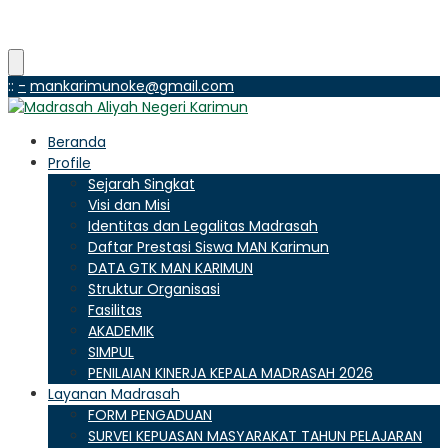
:
:
-
mankarimunoke@gmail.com
Beranda
Profile
Sejarah Singkat
Visi dan Misi
Identitas dan Legalitas Madrasah
Daftar Prestasi Siswa MAN Karimun
DATA GTK MAN KARIMUN
Struktur Organisasi
Fasilitas
AKADEMIK
SIMPUL
PENILAIAN KINERJA KEPALA MADRASAH 2026
Layanan Madrasah
FORM PENGADUAN
SURVEI KEPUASAN MASYARAKAT TAHUN PELAJARAN