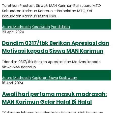
Torehkan Prestasi : Siswa/i MAN Karimun Raih Juara MTQ
Kabupaten Karimun Karimun – Perhelatan MTQ XVI
Kabupaten Karimun resmi usai..
Acara Madrasah
Kesiswaan
Pendidikan
23 April 2024
Dandim 0317/tbk Berikan Apresiasi dan
Motivasi kepada Siswa MAN Karimun
*dandim 0317/tbk Berikan Apresiasi dan Motivasi kepada
Siswa MAN Karimun
Acara Madrasah
Kegiatan Siswa
Kesiswaan
16 April 2024
Awali hari pertama masuk madrasah:
MAN Karimun Gelar Halal Bi Halal
*Kujungan lebaran kesetiap kelas Karimun. MAN Karimun-