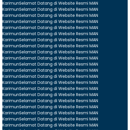
Karimun
Selamat Datang di Website Resmi MAN
Karimun
Selamat Datang di Website Resmi MAN
Karimun
Selamat Datang di Website Resmi MAN
Karimun
Selamat Datang di Website Resmi MAN
Karimun
Selamat Datang di Website Resmi MAN
Karimun
Selamat Datang di Website Resmi MAN
Karimun
Selamat Datang di Website Resmi MAN
Karimun
Selamat Datang di Website Resmi MAN
Karimun
Selamat Datang di Website Resmi MAN
Karimun
Selamat Datang di Website Resmi MAN
Karimun
Selamat Datang di Website Resmi MAN
Karimun
Selamat Datang di Website Resmi MAN
Karimun
Selamat Datang di Website Resmi MAN
Karimun
Selamat Datang di Website Resmi MAN
Karimun
Selamat Datang di Website Resmi MAN
Karimun
Selamat Datang di Website Resmi MAN
Karimun
Selamat Datang di Website Resmi MAN
Karimun
Selamat Datang di Website Resmi MAN
Karimun
Selamat Datang di Website Resmi MAN
Karimun
Selamat Datang di Website Resmi MAN
Karimun
Selamat Datang di Website Resmi MAN