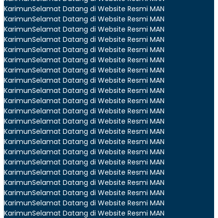
Karimun
Selamat Datang di Website Resmi MAN
Karimun
Selamat Datang di Website Resmi MAN
Karimun
Selamat Datang di Website Resmi MAN
Karimun
Selamat Datang di Website Resmi MAN
Karimun
Selamat Datang di Website Resmi MAN
Karimun
Selamat Datang di Website Resmi MAN
Karimun
Selamat Datang di Website Resmi MAN
Karimun
Selamat Datang di Website Resmi MAN
Karimun
Selamat Datang di Website Resmi MAN
Karimun
Selamat Datang di Website Resmi MAN
Karimun
Selamat Datang di Website Resmi MAN
Karimun
Selamat Datang di Website Resmi MAN
Karimun
Selamat Datang di Website Resmi MAN
Karimun
Selamat Datang di Website Resmi MAN
Karimun
Selamat Datang di Website Resmi MAN
Karimun
Selamat Datang di Website Resmi MAN
Karimun
Selamat Datang di Website Resmi MAN
Karimun
Selamat Datang di Website Resmi MAN
Karimun
Selamat Datang di Website Resmi MAN
Karimun
Selamat Datang di Website Resmi MAN
Karimun
Selamat Datang di Website Resmi MAN