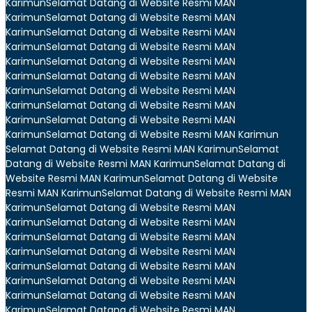
Karimun
Selamat Datang di Website Resmi MAN
Karimun
Selamat Datang di Website Resmi MAN
Karimun
Selamat Datang di Website Resmi MAN
Karimun
Selamat Datang di Website Resmi MAN
Karimun
Selamat Datang di Website Resmi MAN
Karimun
Selamat Datang di Website Resmi MAN
Karimun
Selamat Datang di Website Resmi MAN
Karimun
Selamat Datang di Website Resmi MAN
Karimun
Selamat Datang di Website Resmi MAN
Karimun
Selamat Datang di Website Resmi MAN Karimun
Selamat Datang di Website Resmi MAN Karimun
Selamat
Datang di Website Resmi MAN Karimun
Selamat Datang di
Website Resmi MAN Karimun
Selamat Datang di Website
Resmi MAN Karimun
Selamat Datang di Website Resmi MAN
Karimun
Selamat Datang di Website Resmi MAN
Karimun
Selamat Datang di Website Resmi MAN
Karimun
Selamat Datang di Website Resmi MAN
Karimun
Selamat Datang di Website Resmi MAN
Karimun
Selamat Datang di Website Resmi MAN
Karimun
Selamat Datang di Website Resmi MAN
Karimun
Selamat Datang di Website Resmi MAN
Karimun
Selamat Datang di Website Resmi MAN