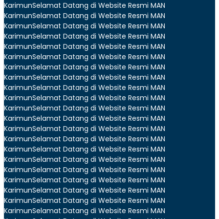
Karimun
Selamat Datang di Website Resmi MAN
Karimun
Selamat Datang di Website Resmi MAN
Karimun
Selamat Datang di Website Resmi MAN
Karimun
Selamat Datang di Website Resmi MAN
Karimun
Selamat Datang di Website Resmi MAN
Karimun
Selamat Datang di Website Resmi MAN
Karimun
Selamat Datang di Website Resmi MAN
Karimun
Selamat Datang di Website Resmi MAN
Karimun
Selamat Datang di Website Resmi MAN
Karimun
Selamat Datang di Website Resmi MAN
Karimun
Selamat Datang di Website Resmi MAN
Karimun
Selamat Datang di Website Resmi MAN
Karimun
Selamat Datang di Website Resmi MAN
Karimun
Selamat Datang di Website Resmi MAN
Karimun
Selamat Datang di Website Resmi MAN
Karimun
Selamat Datang di Website Resmi MAN
Karimun
Selamat Datang di Website Resmi MAN
Karimun
Selamat Datang di Website Resmi MAN
Karimun
Selamat Datang di Website Resmi MAN
Karimun
Selamat Datang di Website Resmi MAN
Karimun
Selamat Datang di Website Resmi MAN