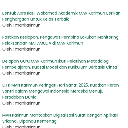
Bentuk Apresiasi, Wakamad Akademik MAN Karimun Berikan
Penghargaan untuk Kelas Terbaik
Oleh : mankarimun
Pastikan Kesiapan, Pengawas Pembina Lakukan Monitoring
Pelaksanaan MATAMUDA di MAN Karimun
Oleh : mankarimun
Delapan Guru MAN Karimun Ikuti Pelatihan Metodologi
Pembelajaran, Kuasai Model dan Kurikulum Berbasis Cinta
Oleh : mankarimun
GTK MAN Karimun Peringati Hari Santri 2025, Kuatkan Peran
Santri dalam Mengawal Indonesia Merdeka Menuju
Peradaban Dunia
Oleh : mankarimun
MAN Karimun Mantapkan Digitalisasi Surat dengan Aplikasi
Srikandi, Dipandu Kemenag
Oleh : mankarimun