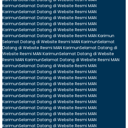
Karimun
Selamat Datang di Website Resmi MAN
Karimun
Selamat Datang di Website Resmi MAN
Karimun
Selamat Datang di Website Resmi MAN
Karimun
Selamat Datang di Website Resmi MAN
Karimun
Selamat Datang di Website Resmi MAN
Karimun
Selamat Datang di Website Resmi MAN Karimun
Selamat Datang di Website Resmi MAN Karimun
Selamat
Datang di Website Resmi MAN Karimun
Selamat Datang di
Website Resmi MAN Karimun
Selamat Datang di Website
Resmi MAN Karimun
Selamat Datang di Website Resmi MAN
Karimun
Selamat Datang di Website Resmi MAN
Karimun
Selamat Datang di Website Resmi MAN
Karimun
Selamat Datang di Website Resmi MAN
Karimun
Selamat Datang di Website Resmi MAN
Karimun
Selamat Datang di Website Resmi MAN
Karimun
Selamat Datang di Website Resmi MAN
Karimun
Selamat Datang di Website Resmi MAN
Karimun
Selamat Datang di Website Resmi MAN
Karimun
Selamat Datang di Website Resmi MAN
Karimun
Selamat Datang di Website Resmi MAN
Karimun
Selamat Datang di Website Resmi MAN