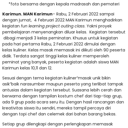
*foto bersama dengan kepala madrasah dan pemateri
Karimun. MAN Karimun
– Rabu, 2 Februari 2022 sampai
dengan jumat, 4 Februari 2022 MAN Karimun menghadirkan
kegiatan
fun learning project outing class
. Yakni proyek
pembelajaran menyenangkan diluar kelas. Kegiatan tersebut
dibagi menjadi 3 kelas peminatan. Khusus untuk kegiatan
pada hari pertama Rabu, 2 Februari 2022 dimulai dengan
kelas kuliner. Kelas masak memasak ini diikuti oleh 90 peserta
didik. Terdata sangat tinggi kelas kuliner memperoleh
peminat yang banyak, peserta kegiatan adalah siswa MAN
Karimun kelas 10,11 dan 12.
Sesuai dengan tema kegiatan kuliner“masak unik bikin
asik”baik narasumber maupun peserta yang terlibat tampak
antusias dalam kegiatan tersebut. Suasana lebih cerah dan
berwarna dengan tampilan kostum chef dari tiap-tiap grup,
ada 9 grup pada acara seru itu. Dengan hasil rancangan dan
kreativitas siswa itu sendiri, mereka tampil percaya diri
dengan topi chef dan celemek dari bahan barang bekas.
Setiap grup dilengkapi dengan perlengkapan memasak