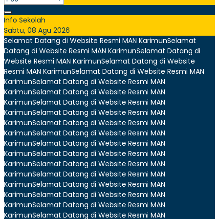
Info Sekolah
Sabtu, 08 Agu 2026
Selamat Datang di Website Resmi MAN Karimun
Selamat
Datang di Website Resmi MAN Karimun
Selamat Datang di
Website Resmi MAN Karimun
Selamat Datang di Website
Resmi MAN Karimun
Selamat Datang di Website Resmi MAN
Karimun
Selamat Datang di Website Resmi MAN
Karimun
Selamat Datang di Website Resmi MAN
Karimun
Selamat Datang di Website Resmi MAN
Karimun
Selamat Datang di Website Resmi MAN
Karimun
Selamat Datang di Website Resmi MAN
Karimun
Selamat Datang di Website Resmi MAN
Karimun
Selamat Datang di Website Resmi MAN
Karimun
Selamat Datang di Website Resmi MAN
Karimun
Selamat Datang di Website Resmi MAN
Karimun
Selamat Datang di Website Resmi MAN
Karimun
Selamat Datang di Website Resmi MAN
Karimun
Selamat Datang di Website Resmi MAN
Karimun
Selamat Datang di Website Resmi MAN
Karimun
Selamat Datang di Website Resmi MAN