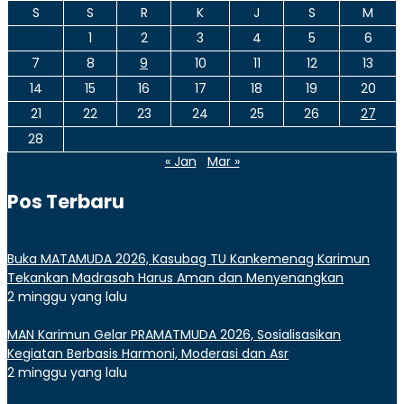
S
S
R
K
J
S
M
1
2
3
4
5
6
7
8
9
10
11
12
13
14
15
16
17
18
19
20
21
22
23
24
25
26
27
28
« Jan
Mar »
Pos Terbaru
Buka MATAMUDA 2026, Kasubag TU Kankemenag Karimun
Tekankan Madrasah Harus Aman dan Menyenangkan
2 minggu yang lalu
MAN Karimun Gelar PRAMATMUDA 2026, Sosialisasikan
Kegiatan Berbasis Harmoni, Moderasi dan Asr
2 minggu yang lalu