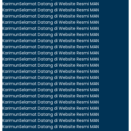
Karimun
Selamat Datang di Website Resmi MAN
Karimun
Selamat Datang di Website Resmi MAN
Karimun
Selamat Datang di Website Resmi MAN
Karimun
Selamat Datang di Website Resmi MAN
Karimun
Selamat Datang di Website Resmi MAN
Karimun
Selamat Datang di Website Resmi MAN
Karimun
Selamat Datang di Website Resmi MAN
Karimun
Selamat Datang di Website Resmi MAN
Karimun
Selamat Datang di Website Resmi MAN
Karimun
Selamat Datang di Website Resmi MAN
Karimun
Selamat Datang di Website Resmi MAN
Karimun
Selamat Datang di Website Resmi MAN
Karimun
Selamat Datang di Website Resmi MAN
Karimun
Selamat Datang di Website Resmi MAN
Karimun
Selamat Datang di Website Resmi MAN
Karimun
Selamat Datang di Website Resmi MAN
Karimun
Selamat Datang di Website Resmi MAN
Karimun
Selamat Datang di Website Resmi MAN
Karimun
Selamat Datang di Website Resmi MAN
Karimun
Selamat Datang di Website Resmi MAN
Karimun
Selamat Datang di Website Resmi MAN