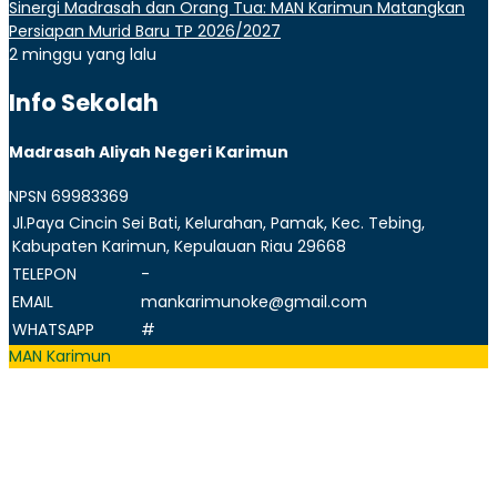
Sinergi Madrasah dan Orang Tua: MAN Karimun Matangkan
Persiapan Murid Baru TP 2026/2027
2 minggu yang lalu
Info Sekolah
Madrasah Aliyah Negeri Karimun
NPSN
69983369
Jl.Paya Cincin Sei Bati, Kelurahan, Pamak, Kec. Tebing,
Kabupaten Karimun, Kepulauan Riau 29668
TELEPON
-
EMAIL
mankarimunoke@gmail.com
WHATSAPP
#
MAN Karimun