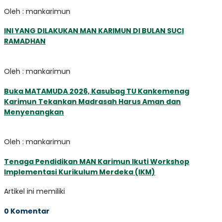
Oleh : mankarimun
INI YANG DILAKUKAN MAN KARIMUN DI BULAN SUCI
RAMADHAN
Oleh : mankarimun
Buka MATAMUDA 2026, Kasubag TU Kankemenag
Karimun Tekankan Madrasah Harus Aman dan
Menyenangkan
Oleh : mankarimun
Tenaga Pendidikan MAN Karimun Ikuti Workshop
Implementasi Kurikulum Merdeka (IKM)
Artikel ini memiliki
0 Komentar