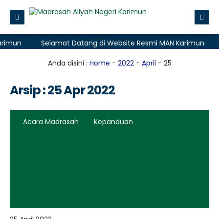
un
Selamat Datang di Website Resmi MAN Karimun
Se
Beranda
Profile
Anda disini :
Home
-
2022
-
April
-
25
Layanan Madrasah
Arsip : 25 Apr 2022
Zona Integritas
Data
Acara Madrasah
Kepanduan
Aplikasi
PMB (Penerimaan Murid Baru)