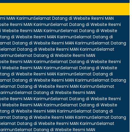
smi MAN Karimun
Selamat Datang di Website Resmi MAN
bsite Resmi MAN Karimun
Selamat Datang di Website Resmi
i Website Resmi MAN Karimun
Selamat Datang di Website
tang di Website Resmi MAN Karimun
Selamat Datang di
lamat Datang di Website Resmi MAN Karimun
Selamat Datang
Selamat Datang di Website Resmi MAN Karimun
Selamat
Karimun
Selamat Datang di Website Resmi MAN
bsite Resmi MAN Karimun
Selamat Datang di Website Resmi
i Website Resmi MAN Karimun
Selamat Datang di Website
tang di Website Resmi MAN Karimun
Selamat Datang di
lamat Datang di Website Resmi MAN Karimun
Selamat Datang
Selamat Datang di Website Resmi MAN Karimun
Selamat
Karimun
Selamat Datang di Website Resmi MAN
bsite Resmi MAN Karimun
Selamat Datang di Website Resmi
i Website Resmi MAN Karimun
Selamat Datang di Website
tang di Website Resmi MAN Karimun
Selamat Datang di
lamat Datang di Website Resmi MAN Karimun
Selamat Datang
Selamat Datang di Website Resmi MAN Karimun
Selamat
Karimun
Selamat Datang di Website Resmi MAN