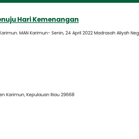
enuju Hari Kemenangan
mun. MAN Karimun- Senin, 24 April 2022 Madrasah Aliyah Nege
aten Karimun, Kepulauan Riau 29668