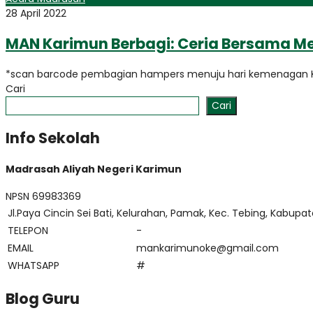
28 April 2022
MAN Karimun Berbagi: Ceria Bersama M
*scan barcode pembagian hampers menuju hari kemenagan Kari
Cari
Cari
Info Sekolah
Madrasah Aliyah Negeri Karimun
NPSN
69983369
Jl.Paya Cincin Sei Bati, Kelurahan, Pamak, Kec. Tebing, Kabup
TELEPON
-
EMAIL
mankarimunoke@gmail.com
WHATSAPP
#
Blog Guru