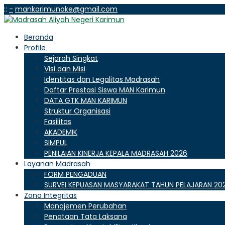
:
:
-
mankarimunoke@gmail.com
Beranda
Profile
Sejarah Singkat
Visi dan Misi
Identitas dan Legalitas Madrasah
Daftar Prestasi Siswa MAN Karimun
DATA GTK MAN KARIMUN
Struktur Organisasi
Fasilitas
AKADEMIK
SIMPUL
PENILAIAN KINERJA KEPALA MADRASAH 2026
Layanan Madrasah
FORM PENGADUAN
SURVEI KEPUASAN MASYARAKAT TAHUN PELAJARAN 20
Zona Integritas
Manajemen Perubahan
Penataan Tata Laksana