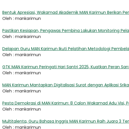
Bentuk Apresiasi, Wakamad Akademik MAN Karimun Berikan Pen
Oleh : mankarimun
Pastikan Kesiapan, Pengawas Pembina Lakukan Monitoring Pe
Oleh : mankarimun
Delapan Guru MAN Karimun Ikuti Pelatihan Metodologi Pembelaj
Oleh : mankarimun
GTK MAN Karimun Peringati Hari Santri 2025, Kuatkan Peran S
Oleh : mankarimun
MAN Karimun Mantapkan Digitalisasi Surat dengan Aplikasi Sri
Oleh : mankarimun
Pesta Demokrasi di MAN Karimun: 8 Calon Wakamad Adu Visi, Pe
Oleh : mankarimun
Multitalenta, Guru Bahasa Inggris MAN Karimun Raih Juara 3 Teni
Oleh : mankarimun