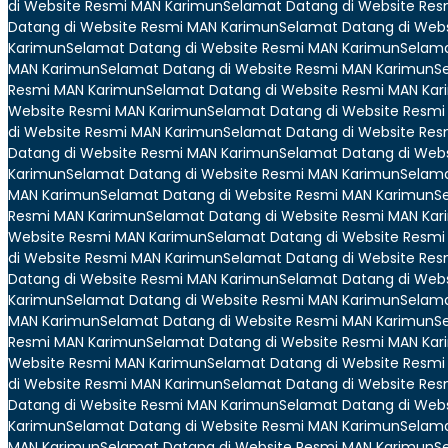
di Website Resmi MAN Karimun
Selamat Datang di Website Re
Datang di Website Resmi MAN Karimun
Selamat Datang di Web
Karimun
Selamat Datang di Website Resmi MAN Karimun
Selama
MAN Karimun
Selamat Datang di Website Resmi MAN Karimun
S
Resmi MAN Karimun
Selamat Datang di Website Resmi MAN Ka
Website Resmi MAN Karimun
Selamat Datang di Website Resmi
di Website Resmi MAN Karimun
Selamat Datang di Website Re
Datang di Website Resmi MAN Karimun
Selamat Datang di Web
Karimun
Selamat Datang di Website Resmi MAN Karimun
Selama
MAN Karimun
Selamat Datang di Website Resmi MAN Karimun
S
Resmi MAN Karimun
Selamat Datang di Website Resmi MAN Ka
Website Resmi MAN Karimun
Selamat Datang di Website Resmi
di Website Resmi MAN Karimun
Selamat Datang di Website Re
Datang di Website Resmi MAN Karimun
Selamat Datang di Web
Karimun
Selamat Datang di Website Resmi MAN Karimun
Selama
MAN Karimun
Selamat Datang di Website Resmi MAN Karimun
S
Resmi MAN Karimun
Selamat Datang di Website Resmi MAN Ka
Website Resmi MAN Karimun
Selamat Datang di Website Resmi
di Website Resmi MAN Karimun
Selamat Datang di Website Re
Datang di Website Resmi MAN Karimun
Selamat Datang di Web
Karimun
Selamat Datang di Website Resmi MAN Karimun
Selama
MAN Karimun
Selamat Datang di Website Resmi MAN Karimun
S