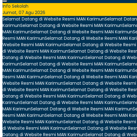
Info Sekolah
Jumat, 07 Agu 2026
Selamat Datang di Website Resmi MAN Karimun
Selamat Datan
Karimun
Selamat Datang di Website Resmi MAN Karimun
Selama
MAN Karimun
Selamat Datang di Website Resmi MAN Karimun
S
Resmi MAN Karimun
Selamat Datang di Website Resmi MAN Ka
Website Resmi MAN Karimun
Selamat Datang di Website Resmi
di Website Resmi MAN Karimun
Selamat Datang di Website Re
Datang di Website Resmi MAN Karimun
Selamat Datang di Web
Karimun
Selamat Datang di Website Resmi MAN Karimun
Selama
MAN Karimun
Selamat Datang di Website Resmi MAN Karimun
S
Resmi MAN Karimun
Selamat Datang di Website Resmi MAN Ka
Website Resmi MAN Karimun
Selamat Datang di Website Resmi
di Website Resmi MAN Karimun
Selamat Datang di Website Re
Datang di Website Resmi MAN Karimun
Selamat Datang di Web
Karimun
Selamat Datang di Website Resmi MAN Karimun
Selama
MAN Karimun
Selamat Datang di Website Resmi MAN Karimun
S
Resmi MAN Karimun
Selamat Datang di Website Resmi MAN Ka
Website Resmi MAN Karimun
Selamat Datang di Website Resmi
di Website Resmi MAN Karimun
Selamat Datang di Website Re
Datang di Website Resmi MAN Karimun
Selamat Datang di Web