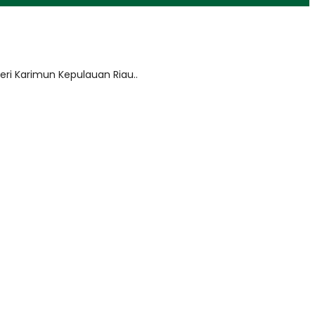
ri Karimun Kepulauan Riau..