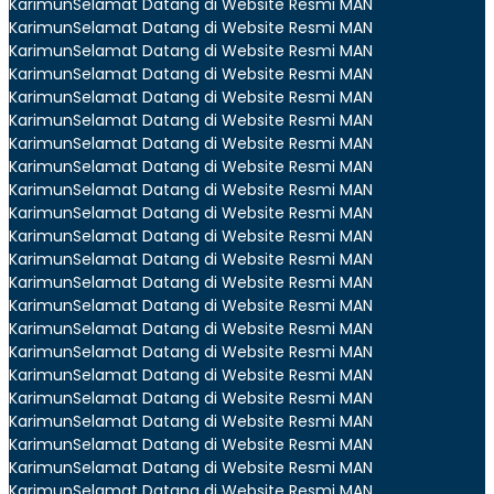
Karimun
Selamat Datang di Website Resmi MAN
Karimun
Selamat Datang di Website Resmi MAN
Karimun
Selamat Datang di Website Resmi MAN
Karimun
Selamat Datang di Website Resmi MAN
Karimun
Selamat Datang di Website Resmi MAN
Karimun
Selamat Datang di Website Resmi MAN
Karimun
Selamat Datang di Website Resmi MAN
Karimun
Selamat Datang di Website Resmi MAN
Karimun
Selamat Datang di Website Resmi MAN
Karimun
Selamat Datang di Website Resmi MAN
Karimun
Selamat Datang di Website Resmi MAN
Karimun
Selamat Datang di Website Resmi MAN
Karimun
Selamat Datang di Website Resmi MAN
Karimun
Selamat Datang di Website Resmi MAN
Karimun
Selamat Datang di Website Resmi MAN
Karimun
Selamat Datang di Website Resmi MAN
Karimun
Selamat Datang di Website Resmi MAN
Karimun
Selamat Datang di Website Resmi MAN
Karimun
Selamat Datang di Website Resmi MAN
Karimun
Selamat Datang di Website Resmi MAN
Karimun
Selamat Datang di Website Resmi MAN
Karimun
Selamat Datang di Website Resmi MAN