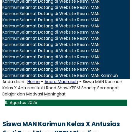
Karimun
Selamat Datang di Website Resmi MAN
Karimun
Selamat Datang di Website Resmi MAN
Karimun
Selamat Datang di Website Resmi MAN
Karimun
Selamat Datang di Website Resmi MAN
Karimun
Selamat Datang di Website Resmi MAN
Karimun
Selamat Datang di Website Resmi MAN
Karimun
Selamat Datang di Website Resmi MAN
Karimun
Selamat Datang di Website Resmi MAN
Karimun
Selamat Datang di Website Resmi MAN
Karimun
Selamat Datang di Website Resmi MAN
Karimun
Selamat Datang di Website Resmi MAN
Karimun
Selamat Datang di Website Resmi MAN
Karimun
Selamat Datang di Website Resmi MAN Karimun
Anda disini :
Home
-
Acara Madrasah
- Siswa MAN Karimun
Kelas X Antusias Ikuti Road Show KPPM Shadiq: Semangat
Belajar dan Motivasi Meningkat
10
Agustus
2025
Siswa MAN Karimun Kelas X Antusias