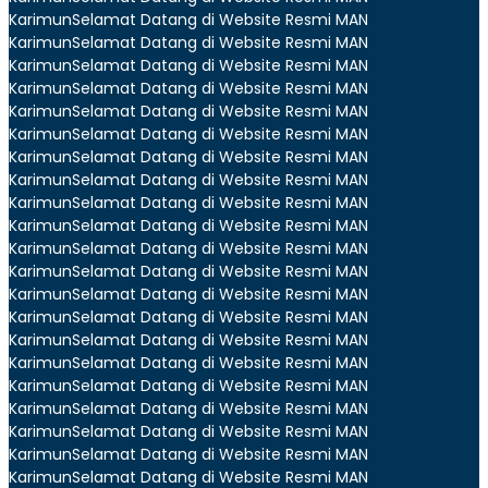
Karimun
Selamat Datang di Website Resmi MAN
Karimun
Selamat Datang di Website Resmi MAN
Karimun
Selamat Datang di Website Resmi MAN
Karimun
Selamat Datang di Website Resmi MAN
Karimun
Selamat Datang di Website Resmi MAN
Karimun
Selamat Datang di Website Resmi MAN
Karimun
Selamat Datang di Website Resmi MAN
Karimun
Selamat Datang di Website Resmi MAN
Karimun
Selamat Datang di Website Resmi MAN
Karimun
Selamat Datang di Website Resmi MAN
Karimun
Selamat Datang di Website Resmi MAN
Karimun
Selamat Datang di Website Resmi MAN
Karimun
Selamat Datang di Website Resmi MAN
Karimun
Selamat Datang di Website Resmi MAN
Karimun
Selamat Datang di Website Resmi MAN
Karimun
Selamat Datang di Website Resmi MAN
Karimun
Selamat Datang di Website Resmi MAN
Karimun
Selamat Datang di Website Resmi MAN
Karimun
Selamat Datang di Website Resmi MAN
Karimun
Selamat Datang di Website Resmi MAN
Karimun
Selamat Datang di Website Resmi MAN