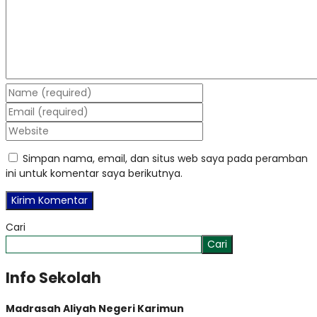
Simpan nama, email, dan situs web saya pada peramban
ini untuk komentar saya berikutnya.
Cari
Cari
Info Sekolah
Madrasah Aliyah Negeri Karimun