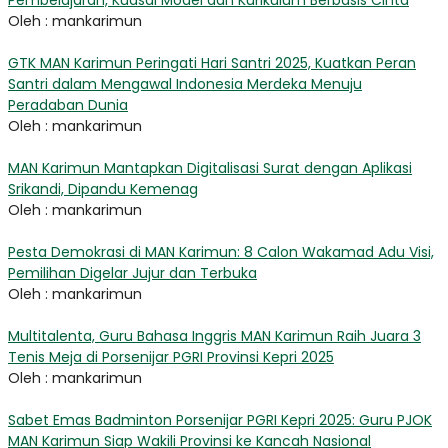
Oleh : mankarimun
GTK MAN Karimun Peringati Hari Santri 2025, Kuatkan Peran
Santri dalam Mengawal Indonesia Merdeka Menuju
Peradaban Dunia
Oleh : mankarimun
MAN Karimun Mantapkan Digitalisasi Surat dengan Aplikasi
Srikandi, Dipandu Kemenag
Oleh : mankarimun
Pesta Demokrasi di MAN Karimun: 8 Calon Wakamad Adu Visi,
Pemilihan Digelar Jujur dan Terbuka
Oleh : mankarimun
Multitalenta, Guru Bahasa Inggris MAN Karimun Raih Juara 3
Tenis Meja di Porsenijar PGRI Provinsi Kepri 2025
Oleh : mankarimun
Sabet Emas Badminton Porsenijar PGRI Kepri 2025: Guru PJOK
MAN Karimun Siap Wakili Provinsi ke Kancah Nasional