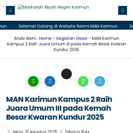
Selamat Datang di Website Resmi MAN Karimun
Selama
Beranda
Profile
Anda disini :
Home
-
Kegiatan Siswa
- MAN Karimun
Kampus 2 Raih Juara Umum III pada Kemah Besar Kwaran
Layanan Madrasah
Kundur 2025
Zona Integritas
Data
Aplikasi
PMB (Penerimaan Murid Baru)
MAN Karimun Kampus 2 Raih
Juara Umum III pada Kemah
Besar Kwaran Kundur 2025
Ming, 31 Agustus 2025
Dibaca 154x