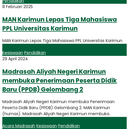
Pendidikan
8 Februari 2025
MAN Karimun Lepas Tiga Mahasiswa
PPL Universitas Karimun
MAN Karimun Lepas Tiga Mahasiswa PPL Universitas Karimun
Kesiswaan
Pendidikan
29 April 2024
Madrasah Aliyah Negeri Karimun
membuka Penerimaan Peserta Didik
Baru (PPDB) Gelombang 2
Madrasah Aliyah Negeri Karimun membuka Penerimaan
Peserta Didik Baru (PPDB) Gelombang 2. MAN Karimun
(humas). Madrasah Aliyah Negeri Karimun membuka..
Acara Madrasah
Kesiswaan
Pendidikan