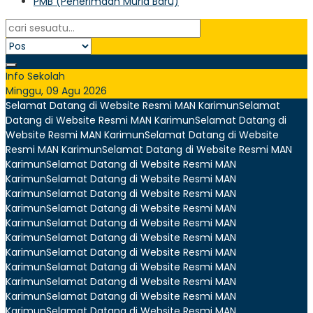
PMB (Penerimaan Murid Baru)
Info Sekolah
Minggu, 09 Agu 2026
Selamat Datang di Website Resmi MAN Karimun
Selamat
Datang di Website Resmi MAN Karimun
Selamat Datang di
Website Resmi MAN Karimun
Selamat Datang di Website
Resmi MAN Karimun
Selamat Datang di Website Resmi MAN
Karimun
Selamat Datang di Website Resmi MAN
Karimun
Selamat Datang di Website Resmi MAN
Karimun
Selamat Datang di Website Resmi MAN
Karimun
Selamat Datang di Website Resmi MAN
Karimun
Selamat Datang di Website Resmi MAN
Karimun
Selamat Datang di Website Resmi MAN
Karimun
Selamat Datang di Website Resmi MAN
Karimun
Selamat Datang di Website Resmi MAN
Karimun
Selamat Datang di Website Resmi MAN
Karimun
Selamat Datang di Website Resmi MAN
Karimun
Selamat Datang di Website Resmi MAN