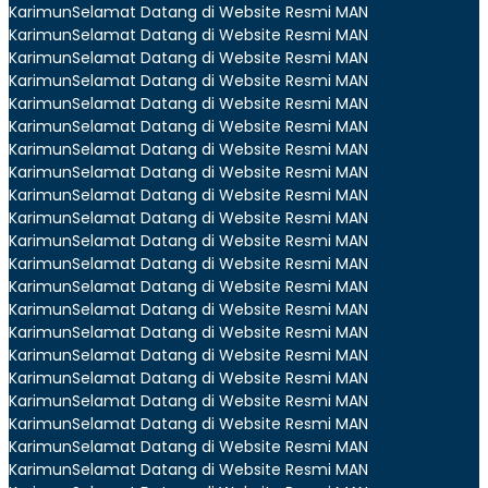
Karimun
Selamat Datang di Website Resmi MAN
Karimun
Selamat Datang di Website Resmi MAN
Karimun
Selamat Datang di Website Resmi MAN
Karimun
Selamat Datang di Website Resmi MAN
Karimun
Selamat Datang di Website Resmi MAN
Karimun
Selamat Datang di Website Resmi MAN
Karimun
Selamat Datang di Website Resmi MAN
Karimun
Selamat Datang di Website Resmi MAN
Karimun
Selamat Datang di Website Resmi MAN
Karimun
Selamat Datang di Website Resmi MAN
Karimun
Selamat Datang di Website Resmi MAN
Karimun
Selamat Datang di Website Resmi MAN
Karimun
Selamat Datang di Website Resmi MAN
Karimun
Selamat Datang di Website Resmi MAN
Karimun
Selamat Datang di Website Resmi MAN
Karimun
Selamat Datang di Website Resmi MAN
Karimun
Selamat Datang di Website Resmi MAN
Karimun
Selamat Datang di Website Resmi MAN
Karimun
Selamat Datang di Website Resmi MAN
Karimun
Selamat Datang di Website Resmi MAN
Karimun
Selamat Datang di Website Resmi MAN