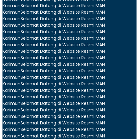
Karimun
Selamat Datang di Website Resmi MAN
Karimun
Selamat Datang di Website Resmi MAN
Karimun
Selamat Datang di Website Resmi MAN
Karimun
Selamat Datang di Website Resmi MAN
Karimun
Selamat Datang di Website Resmi MAN
Karimun
Selamat Datang di Website Resmi MAN
Karimun
Selamat Datang di Website Resmi MAN
Karimun
Selamat Datang di Website Resmi MAN
Karimun
Selamat Datang di Website Resmi MAN
Karimun
Selamat Datang di Website Resmi MAN
Karimun
Selamat Datang di Website Resmi MAN
Karimun
Selamat Datang di Website Resmi MAN
Karimun
Selamat Datang di Website Resmi MAN
Karimun
Selamat Datang di Website Resmi MAN
Karimun
Selamat Datang di Website Resmi MAN
Karimun
Selamat Datang di Website Resmi MAN
Karimun
Selamat Datang di Website Resmi MAN
Karimun
Selamat Datang di Website Resmi MAN
Karimun
Selamat Datang di Website Resmi MAN
Karimun
Selamat Datang di Website Resmi MAN
Karimun
Selamat Datang di Website Resmi MAN