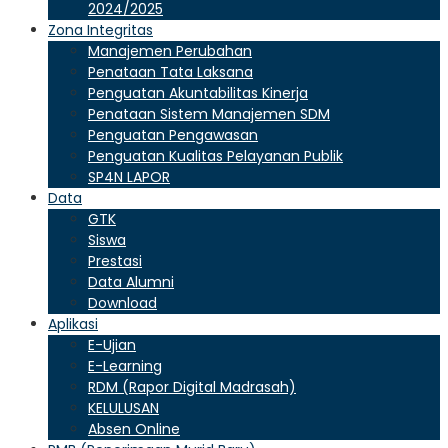
2024/2025
Zona Integritas
Manajemen Perubahan
Penataan Tata Laksana
Penguatan Akuntabilitas Kinerja
Penataan Sistem Manajemen SDM
Penguatan Pengawasan
Penguatan Kualitas Pelayanan Publik
SP4N LAPOR
Data
GTK
Siswa
Prestasi
Data Alumni
Download
Aplikasi
E-Ujian
E-Learning
RDM (Rapor Digital Madrasah)
KELULUSAN
Absen Online