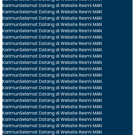
Karimun
Selamat Datang di Website Resmi MAN
Karimun
Selamat Datang di Website Resmi MAN
Karimun
Selamat Datang di Website Resmi MAN
Karimun
Selamat Datang di Website Resmi MAN
Karimun
Selamat Datang di Website Resmi MAN
Karimun
Selamat Datang di Website Resmi MAN
Karimun
Selamat Datang di Website Resmi MAN
Karimun
Selamat Datang di Website Resmi MAN
Karimun
Selamat Datang di Website Resmi MAN
Karimun
Selamat Datang di Website Resmi MAN
Karimun
Selamat Datang di Website Resmi MAN
Karimun
Selamat Datang di Website Resmi MAN
Karimun
Selamat Datang di Website Resmi MAN
Karimun
Selamat Datang di Website Resmi MAN
Karimun
Selamat Datang di Website Resmi MAN
Karimun
Selamat Datang di Website Resmi MAN
Karimun
Selamat Datang di Website Resmi MAN
Karimun
Selamat Datang di Website Resmi MAN
Karimun
Selamat Datang di Website Resmi MAN
Karimun
Selamat Datang di Website Resmi MAN
Karimun
Selamat Datang di Website Resmi MAN