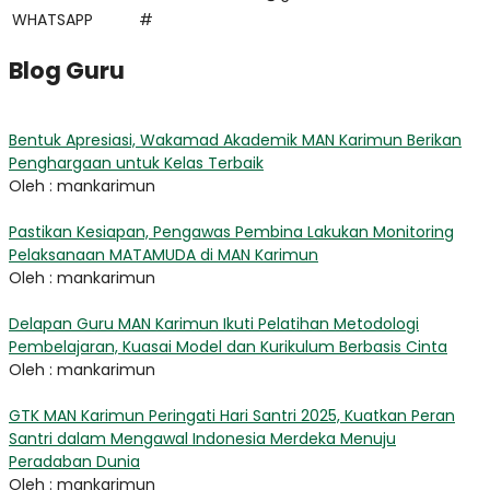
WHATSAPP
#
Blog Guru
Bentuk Apresiasi, Wakamad Akademik MAN Karimun Berikan
Penghargaan untuk Kelas Terbaik
Oleh : mankarimun
Pastikan Kesiapan, Pengawas Pembina Lakukan Monitoring
Pelaksanaan MATAMUDA di MAN Karimun
Oleh : mankarimun
Delapan Guru MAN Karimun Ikuti Pelatihan Metodologi
Pembelajaran, Kuasai Model dan Kurikulum Berbasis Cinta
Oleh : mankarimun
GTK MAN Karimun Peringati Hari Santri 2025, Kuatkan Peran
Santri dalam Mengawal Indonesia Merdeka Menuju
Peradaban Dunia
Oleh : mankarimun