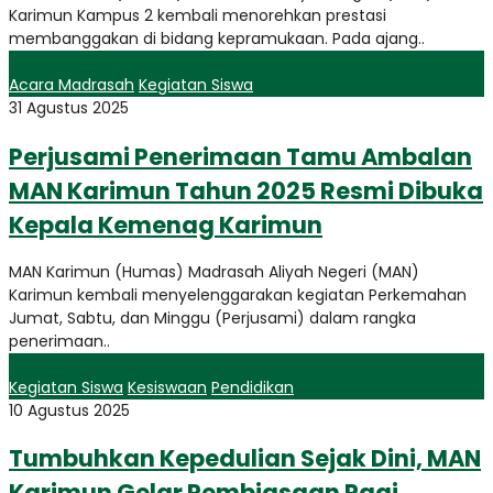
Karimun Kampus 2 kembali menorehkan prestasi
membanggakan di bidang kepramukaan. Pada ajang..
Acara Madrasah
Kegiatan Siswa
31 Agustus 2025
Perjusami Penerimaan Tamu Ambalan
MAN Karimun Tahun 2025 Resmi Dibuka
Kepala Kemenag Karimun
MAN Karimun (Humas) Madrasah Aliyah Negeri (MAN)
Karimun kembali menyelenggarakan kegiatan Perkemahan
Jumat, Sabtu, dan Minggu (Perjusami) dalam rangka
penerimaan..
Kegiatan Siswa
Kesiswaan
Pendidikan
10 Agustus 2025
Tumbuhkan Kepedulian Sejak Dini, MAN
Karimun Gelar Pembiasaan Pagi