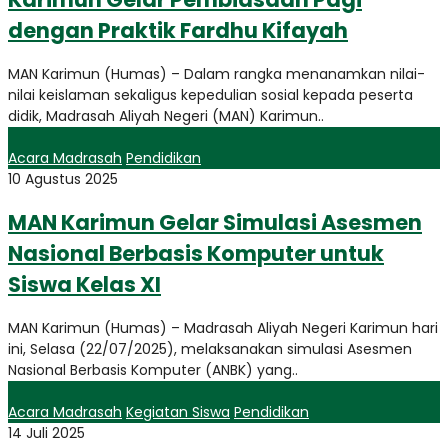
dengan Praktik Fardhu Kifayah
MAN Karimun (Humas) – Dalam rangka menanamkan nilai-
nilai keislaman sekaligus kepedulian sosial kepada peserta
didik, Madrasah Aliyah Negeri (MAN) Karimun..
Acara Madrasah
Pendidikan
10 Agustus 2025
MAN Karimun Gelar Simulasi Asesmen
Nasional Berbasis Komputer untuk
Siswa Kelas XI
MAN Karimun (Humas) – Madrasah Aliyah Negeri Karimun hari
ini, Selasa (22/07/2025), melaksanakan simulasi Asesmen
Nasional Berbasis Komputer (ANBK) yang..
Acara Madrasah
Kegiatan Siswa
Pendidikan
14 Juli 2025