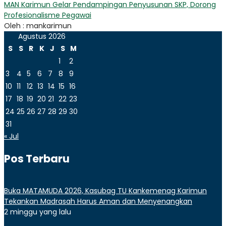
MAN Karimun Gelar Pendampingan Penyusunan SKP, Dorong
Profesionalisme Pegawai
Oleh : mankarimun
Agustus 2026
S
S
R
K
J
S
M
1
2
3
4
5
6
7
8
9
10
11
12
13
14
15
16
17
18
19
20
21
22
23
24
25
26
27
28
29
30
31
« Jul
Pos Terbaru
Buka MATAMUDA 2026, Kasubag TU Kankemenag Karimun
Tekankan Madrasah Harus Aman dan Menyenangkan
2 minggu yang lalu