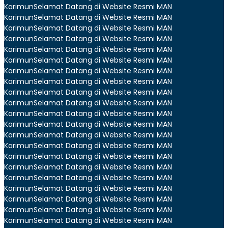
Karimun
Selamat Datang di Website Resmi MAN
Karimun
Selamat Datang di Website Resmi MAN
Karimun
Selamat Datang di Website Resmi MAN
Karimun
Selamat Datang di Website Resmi MAN
Karimun
Selamat Datang di Website Resmi MAN
Karimun
Selamat Datang di Website Resmi MAN
Karimun
Selamat Datang di Website Resmi MAN
Karimun
Selamat Datang di Website Resmi MAN
Karimun
Selamat Datang di Website Resmi MAN
Karimun
Selamat Datang di Website Resmi MAN
Karimun
Selamat Datang di Website Resmi MAN
Karimun
Selamat Datang di Website Resmi MAN
Karimun
Selamat Datang di Website Resmi MAN
Karimun
Selamat Datang di Website Resmi MAN
Karimun
Selamat Datang di Website Resmi MAN
Karimun
Selamat Datang di Website Resmi MAN
Karimun
Selamat Datang di Website Resmi MAN
Karimun
Selamat Datang di Website Resmi MAN
Karimun
Selamat Datang di Website Resmi MAN
Karimun
Selamat Datang di Website Resmi MAN
Karimun
Selamat Datang di Website Resmi MAN