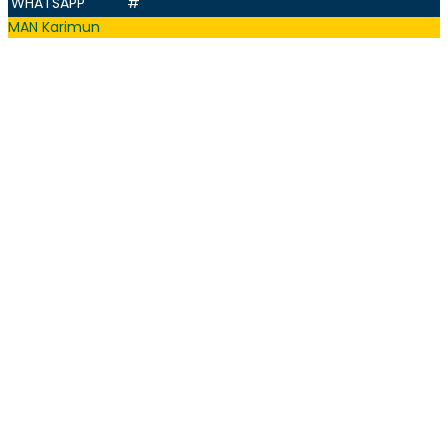
WHATSAPP
#
MAN Karimun