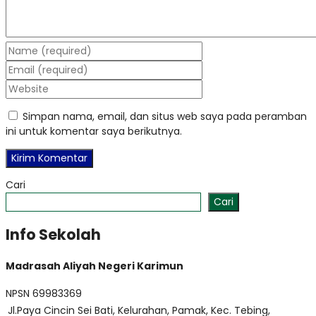
Simpan nama, email, dan situs web saya pada peramban
ini untuk komentar saya berikutnya.
Cari
Cari
Info Sekolah
Madrasah Aliyah Negeri Karimun
NPSN
69983369
Jl.Paya Cincin Sei Bati, Kelurahan, Pamak, Kec. Tebing,