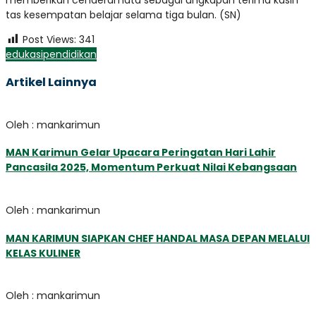
tas kesempatan belajar selama tiga bulan. (SN)
Post Views:
341
edukasi
pendidikan
Artikel Lainnya
Oleh : mankarimun
MAN Karimun Gelar Upacara Peringatan Hari Lahir
Pancasila 2025, Momentum Perkuat Nilai Kebangsaan
Oleh : mankarimun
MAN KARIMUN SIAPKAN CHEF HANDAL MASA DEPAN MELALUI
KELAS KULINER
Oleh : mankarimun