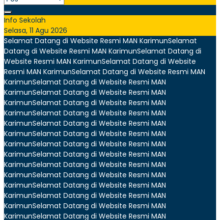
Info Sekolah
Selasa, 11 Agu 2026
Selamat Datang di Website Resmi MAN Karimun
Selamat
Datang di Website Resmi MAN Karimun
Selamat Datang di
Website Resmi MAN Karimun
Selamat Datang di Website
Resmi MAN Karimun
Selamat Datang di Website Resmi MAN
Karimun
Selamat Datang di Website Resmi MAN
Karimun
Selamat Datang di Website Resmi MAN
Karimun
Selamat Datang di Website Resmi MAN
Karimun
Selamat Datang di Website Resmi MAN
Karimun
Selamat Datang di Website Resmi MAN
Karimun
Selamat Datang di Website Resmi MAN
Karimun
Selamat Datang di Website Resmi MAN
Karimun
Selamat Datang di Website Resmi MAN
Karimun
Selamat Datang di Website Resmi MAN
Karimun
Selamat Datang di Website Resmi MAN
Karimun
Selamat Datang di Website Resmi MAN
Karimun
Selamat Datang di Website Resmi MAN
Karimun
Selamat Datang di Website Resmi MAN
Karimun
Selamat Datang di Website Resmi MAN