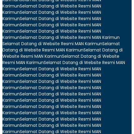
Karimun
Selamat Datang di Website Resmi MAN
Karimun
Selamat Datang di Website Resmi MAN
Karimun
Selamat Datang di Website Resmi MAN
Karimun
Selamat Datang di Website Resmi MAN
Karimun
Selamat Datang di Website Resmi MAN
Karimun
Selamat Datang di Website Resmi MAN Karimun
Selamat Datang di Website Resmi MAN Karimun
Selamat
Datang di Website Resmi MAN Karimun
Selamat Datang di
Website Resmi MAN Karimun
Selamat Datang di Website
Resmi MAN Karimun
Selamat Datang di Website Resmi MAN
Karimun
Selamat Datang di Website Resmi MAN
Karimun
Selamat Datang di Website Resmi MAN
Karimun
Selamat Datang di Website Resmi MAN
Karimun
Selamat Datang di Website Resmi MAN
Karimun
Selamat Datang di Website Resmi MAN
Karimun
Selamat Datang di Website Resmi MAN
Karimun
Selamat Datang di Website Resmi MAN
Karimun
Selamat Datang di Website Resmi MAN
Karimun
Selamat Datang di Website Resmi MAN
Karimun
Selamat Datang di Website Resmi MAN
Karimun
Selamat Datang di Website Resmi MAN