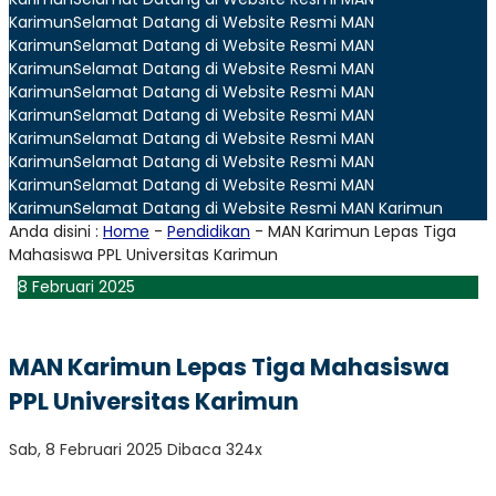
Karimun
Selamat Datang di Website Resmi MAN
Karimun
Selamat Datang di Website Resmi MAN
Karimun
Selamat Datang di Website Resmi MAN
Karimun
Selamat Datang di Website Resmi MAN
Karimun
Selamat Datang di Website Resmi MAN
Karimun
Selamat Datang di Website Resmi MAN
Karimun
Selamat Datang di Website Resmi MAN
Karimun
Selamat Datang di Website Resmi MAN
Karimun
Selamat Datang di Website Resmi MAN Karimun
Anda disini :
Home
-
Pendidikan
- MAN Karimun Lepas Tiga
Mahasiswa PPL Universitas Karimun
8
Februari
2025
MAN Karimun Lepas Tiga Mahasiswa
PPL Universitas Karimun
Sab, 8 Februari 2025
Dibaca 324x