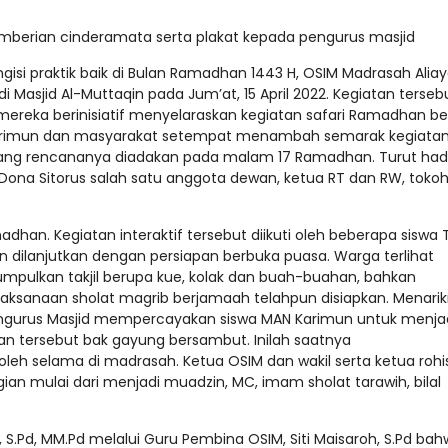
berian cinderamata serta plakat kepada pengurus masjid
isi praktik baik di Bulan Ramadhan 1443 H, OSIM Madrasah Alia
Masjid Al-Muttaqin pada Jum’at, 15 April 2022. Kegiatan terseb
 mereka berinisiatif menyelaraskan kegiatan safari Ramadhan 
arimun dan masyarakat setempat menambah semarak kegiatan
yang rencananya diadakan pada malam 17 Ramadhan. Turut had
Dona Sitorus salah satu anggota dewan, ketua RT dan RW, toko
dhan. Kegiatan interaktif tersebut diikuti oleh beberapa siswa
n dilanjutkan dengan persiapan berbuka puasa. Warga terlihat
pulkan takjil berupa kue, kolak dan buah-buahan, bahkan
aksanaan sholat magrib berjamaah telahpun disiapkan. Menari
engurus Masjid mempercayakan siswa MAN Karimun untuk menja
n tersebut bak gayung bersambut. Inilah saatnya
leh selama di madrasah. Ketua OSIM dan wakil serta ketua roh
n mulai dari menjadi muadzin, MC, imam sholat tarawih, bilal
 S.Pd, MM.Pd melalui Guru Pembina OSIM, Siti Maisaroh, S.Pd ba