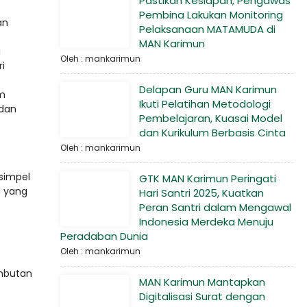
Pastikan Kesiapan, Pengawas
Pembina Lakukan Monitoring
an
Pelaksanaan MATAMUDA di
MAN Karimun
i
Oleh : mankarimun
i
Delapan Guru MAN Karimun
am
Ikuti Pelatihan Metodologi
 dan
Pembelajaran, Kuasai Model
dan Kurikulum Berbasis Cinta
Oleh : mankarimun
 simpel
GTK MAN Karimun Peringati
u yang
Hari Santri 2025, Kuatkan
Peran Santri dalam Mengawal
Indonesia Merdeka Menuju
Peradaban Dunia
Oleh : mankarimun
ambutan
MAN Karimun Mantapkan
Digitalisasi Surat dengan