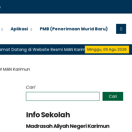
m
Aplikasi
PMB (Penerimaan Murid Baru)
tang di Website Resmi MAN Karimun
Selamat Datang di We
Minggu, 09 Agu 2026
M MAN Karimun
Cari
Cari
Info Sekolah
Madrasah Aliyah Negeri Karimun