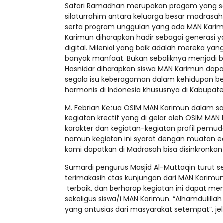
Safari Ramadhan merupakan progam yang sang
silaturrahim antara keluarga besar madrasa
serta program unggulan yang ada MAN Karimun
Karimun diharapkan hadir sebagai generasi
digital. Milenial yang baik adalah mereka y
banyak manfaat. Bukan sebaliknya menjadi bud
Hasnidar diharapkan siswa MAN Karimun dapa
segala isu keberagaman dalam kehidupan 
harmonis di Indonesia khususnya di Kabupate
M. Febrian Ketua OSIM MAN Karimun dalam
kegiatan kreatif yang di gelar oleh OSIM MA
karakter dan kegiatan-kegiatan profil pemu
namun kegiatan ini syarat dengan muatan ed
kami dapatkan di Madrasah bisa disinkronka
Sumardi pengurus Masjid Al-Muttaqin turut
terimakasih atas kunjungan dari MAN Karimun
terbaik, dan berharap kegiatan ini dapat 
sekaligus siswa/i MAN Karimun. “Alhamduli
yang antusias dari masyarakat setempat”. je