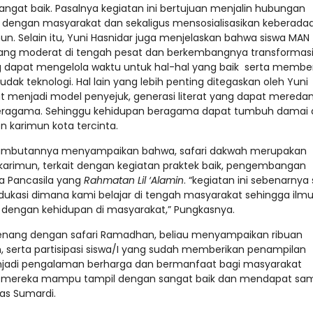
at baik. Pasalnya kegiatan ini bertujuan menjalin hubungan
h dengan masyarakat dan sekaligus mensosialisasikan keberada
. Selain itu, Yuni Hasnidar juga menjelaskan bahwa siswa MAN
 yang moderat di tengah pesat dan berkembangnya transformas
ang dapat mengelola waktu untuk hal-hal yang baik serta member
ak teknologi. Hal lain yang lebih penting ditegaskan oleh Yuni
t menjadi model penyejuk, generasi literat yang dapat mered
beragama. Sehinggu kehidupan beragama dapat tumbuh damai
n karimun kota tercinta.
 sambutannya menyampaikan bahwa, safari dakwah merupakan
N karimun, terkait dengan kegiatan praktek baik, pengembangan
da Pancasila yang
Rahmatan Lil ‘Alamin
. “kegiatan ini sebenarnya
ukasi dimana kami belajar di tengah masyarakat sehingga ilm
n dengan kehidupan di masyarakat,” Pungkasnya.
 senang dengan safari Ramadhan, beliau menyampaikan ribuan
, serta partisipasi siswa/I yang sudah memberikan penampilan
menjadi pengalaman berharga dan bermanfaat bagi masyarakat
llah mereka mampu tampil dengan sangat baik dan mendapat s
las Sumardi.