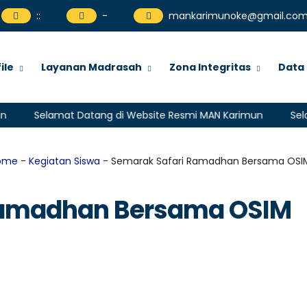
:
:
-
mankarimunoke@gmail.co
ile
Layanan Madrasah
Zona Integritas
Data
elamat Datang di Website Resmi MAN Karimun
Selamat Da
ome
-
Kegiatan Siswa
- Semarak Safari Ramadhan Bersama OSI
Ramadhan Bersama OSIM