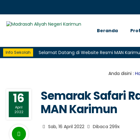
Beranda
Prof
imun
Selamat Datang di Website Resmi MAN Karimun
S
Info Sekolah
Anda disini :
H
Semarak Safari 
16
MAN Karimun
April
2022
Sab, 16 April 2022
Dibaca 299x