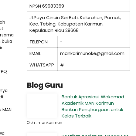
NPSN
69983369
Jl.Paya Cincin Sei Bati, Kelurahan, Pamak,
yah
Kec. Tebing, Kabupaten Karimun,
ut
Kepulauan Riau 29668
bersama
 buka
TELEPON
-
ir
EMAIL
mankarimunoke@gmail.com
h
WHATSAPP
#
 TPQ
Blog Guru
knya
Bentuk Apresiasi, Wakamad
di
Akademik MAN Karimun
Berikan Penghargaan untuk
is MAN
Kelas Terbaik
Oleh : mankarimun
hwa