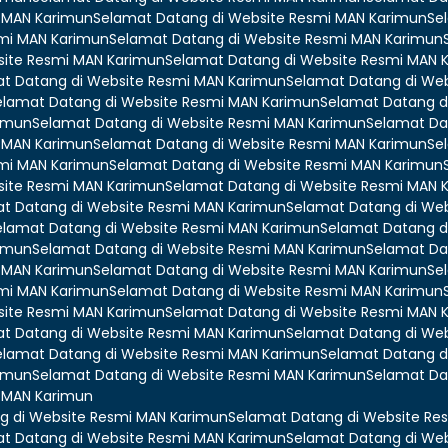
 MAN Karimun
Selamat Datang di Website Resmi MAN Karimun
Se
smi MAN Karimun
Selamat Datang di Website Resmi MAN Karimun
site Resmi MAN Karimun
Selamat Datang di Website Resmi MAN 
t Datang di Website Resmi MAN Karimun
Selamat Datang di We
elamat Datang di Website Resmi MAN Karimun
Selamat Datang d
rimun
Selamat Datang di Website Resmi MAN Karimun
Selamat Da
 MAN Karimun
Selamat Datang di Website Resmi MAN Karimun
Se
smi MAN Karimun
Selamat Datang di Website Resmi MAN Karimun
site Resmi MAN Karimun
Selamat Datang di Website Resmi MAN 
t Datang di Website Resmi MAN Karimun
Selamat Datang di We
elamat Datang di Website Resmi MAN Karimun
Selamat Datang d
rimun
Selamat Datang di Website Resmi MAN Karimun
Selamat Da
 MAN Karimun
Selamat Datang di Website Resmi MAN Karimun
Se
smi MAN Karimun
Selamat Datang di Website Resmi MAN Karimun
site Resmi MAN Karimun
Selamat Datang di Website Resmi MAN 
t Datang di Website Resmi MAN Karimun
Selamat Datang di We
elamat Datang di Website Resmi MAN Karimun
Selamat Datang d
rimun
Selamat Datang di Website Resmi MAN Karimun
Selamat Da
 MAN Karimun
g di Website Resmi MAN Karimun
Selamat Datang di Website Re
t Datang di Website Resmi MAN Karimun
Selamat Datang di We