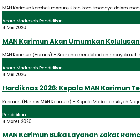
MAN Karimun kembali menunjukkan komitmennya dalam mencet
Acara Madrasah
Pendidikan
4 Mei 2026
MAN Karimun Akan Umumkan KelulusanMu
MAN ​Karimun (Humas) – Suasana mendebarkan menyelimuti mur
Acara Madrasah
Pendidikan
4 Mei 2026
Hardiknas 2026: Kepala MAN Karimun 
Karimun (Humas MAN Karimun) – Kepala Madrasah Aliyah Nege
Pendidikan
4 Maret 2026
MAN Karimun Buka Layanan Zakat Ramadan