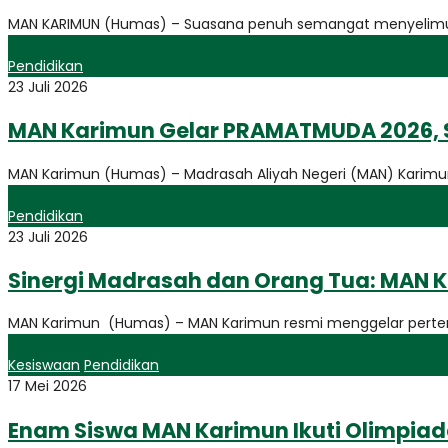
MAN ​KARIMUN (Humas) – Suasana penuh semangat menyelimu
Pendidikan
23 Juli 2026
MAN Karimun Gelar PRAMATMUDA 2026, So
MAN Karimun (Humas) – Madrasah Aliyah Negeri (MAN) Karimu
Pendidikan
23 Juli 2026
Sinergi Madrasah dan Orang Tua: MAN 
MAN Karimun (Humas) – MAN Karimun resmi menggelar pertemua
Kesiswaan
Pendidikan
17 Mei 2026
Enam Siswa MAN Karimun Ikuti Olimpia