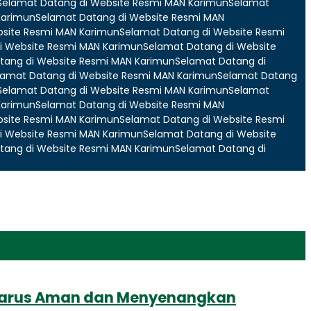
Selamat Datang di Website Resmi MAN Karimun
Selamat
Karimun
Selamat Datang di Website Resmi MAN
bsite Resmi MAN Karimun
Selamat Datang di Website Resmi
i Website Resmi MAN Karimun
Selamat Datang di Website
tang di Website Resmi MAN Karimun
Selamat Datang di
lamat Datang di Website Resmi MAN Karimun
Selamat Datang
Selamat Datang di Website Resmi MAN Karimun
Selamat
Karimun
Selamat Datang di Website Resmi MAN
bsite Resmi MAN Karimun
Selamat Datang di Website Resmi
i Website Resmi MAN Karimun
Selamat Datang di Website
tang di Website Resmi MAN Karimun
Selamat Datang di
Harus Aman dan Menyenangkan