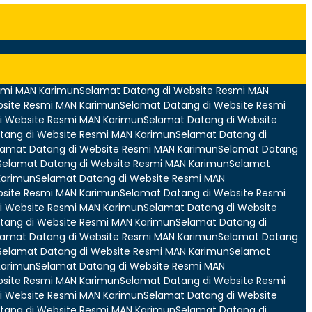
smi MAN Karimun
Selamat Datang di Website Resmi MAN
bsite Resmi MAN Karimun
Selamat Datang di Website Resmi
i Website Resmi MAN Karimun
Selamat Datang di Website
tang di Website Resmi MAN Karimun
Selamat Datang di
lamat Datang di Website Resmi MAN Karimun
Selamat Datang
Selamat Datang di Website Resmi MAN Karimun
Selamat
Karimun
Selamat Datang di Website Resmi MAN
bsite Resmi MAN Karimun
Selamat Datang di Website Resmi
i Website Resmi MAN Karimun
Selamat Datang di Website
tang di Website Resmi MAN Karimun
Selamat Datang di
lamat Datang di Website Resmi MAN Karimun
Selamat Datang
Selamat Datang di Website Resmi MAN Karimun
Selamat
Karimun
Selamat Datang di Website Resmi MAN
bsite Resmi MAN Karimun
Selamat Datang di Website Resmi
i Website Resmi MAN Karimun
Selamat Datang di Website
tang di Website Resmi MAN Karimun
Selamat Datang di