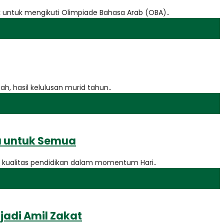
ntuk mengikuti Olimpiade Bahasa Arab (OBA)..
 hasil kelulusan murid tahun..
u untuk Semua
 kualitas pendidikan dalam momentum Hari..
jadi Amil Zakat