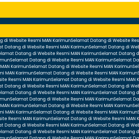
g di Website Resmi MAN Karimun
Selamat Datang di Website Re
t Datang di Website Resmi MAN Karimun
Selamat Datang di We
elamat Datang di Website Resmi MAN Karimun
Selamat Datang d
rimun
Selamat Datang di Website Resmi MAN Karimun
Selamat Da
 MAN Karimun
Selamat Datang di Website Resmi MAN Karimun
Se
smi MAN Karimun
Selamat Datang di Website Resmi MAN Karimun
site Resmi MAN Karimun
Selamat Datang di Website Resmi MAN 
t Datang di Website Resmi MAN Karimun
Selamat Datang di We
elamat Datang di Website Resmi MAN Karimun
Selamat Datang d
rimun
Selamat Datang di Website Resmi MAN Karimun
Selamat Da
 MAN Karimun
Selamat Datang di Website Resmi MAN Karimun
Se
smi MAN Karimun
Selamat Datang di Website Resmi MAN Karimun
site Resmi MAN Karimun
Selamat Datang di Website Resmi MAN 
t Datang di Website Resmi MAN Karimun
Selamat Datang di We
elamat Datang di Website Resmi MAN Karimun
Selamat Datang d
rimun
Selamat Datang di Website Resmi MAN Karimun
Selamat Da