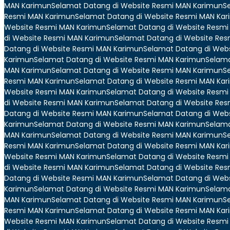
MAN Karimun
Selamat Datang di Website Resmi MAN Karimun
S
Resmi MAN Karimun
Selamat Datang di Website Resmi MAN Ka
Website Resmi MAN Karimun
Selamat Datang di Website Resmi
di Website Resmi MAN Karimun
Selamat Datang di Website Re
Datang di Website Resmi MAN Karimun
Selamat Datang di Web
Karimun
Selamat Datang di Website Resmi MAN Karimun
Selama
MAN Karimun
Selamat Datang di Website Resmi MAN Karimun
S
Resmi MAN Karimun
Selamat Datang di Website Resmi MAN Ka
Website Resmi MAN Karimun
Selamat Datang di Website Resmi
di Website Resmi MAN Karimun
Selamat Datang di Website Re
Datang di Website Resmi MAN Karimun
Selamat Datang di Web
Karimun
Selamat Datang di Website Resmi MAN Karimun
Selama
MAN Karimun
Selamat Datang di Website Resmi MAN Karimun
S
Resmi MAN Karimun
Selamat Datang di Website Resmi MAN Ka
Website Resmi MAN Karimun
Selamat Datang di Website Resmi
di Website Resmi MAN Karimun
Selamat Datang di Website Re
Datang di Website Resmi MAN Karimun
Selamat Datang di Web
Karimun
Selamat Datang di Website Resmi MAN Karimun
Selama
MAN Karimun
Selamat Datang di Website Resmi MAN Karimun
S
Resmi MAN Karimun
Selamat Datang di Website Resmi MAN Ka
Website Resmi MAN Karimun
Selamat Datang di Website Resmi